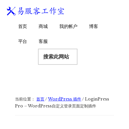
附
跳
跳
跳
过
过
转
加
前
至
到
易
菜
WordPress
往
主
页
首页
商城
我的帐户
博客
服
独
主
侧
脚
单
客
要
边
立
平台
客服
工
内
栏
站
容
搜
作
建
索
室
站
此
服
网
务
站
商
当前位置：
首页
/
WordPress 插件
/
LoginPress
Pro – WordPress自定义登录页面定制插件