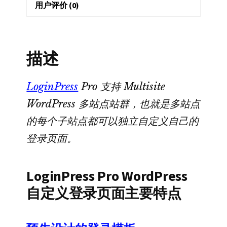
页
用户评价 (0)
面
定
制
描述
插
件
LoginPress
Pro 支持 Multisite
数
WordPress 多站点站群，也就是多站点
量
的每个子站点都可以独立自定义自己的
登录页面。
LoginPress Pro WordPress
自定义登录页面主要特点