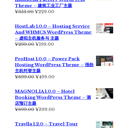
Theme – 建筑工业工厂主题
原
当
¥
355.00
¥
229.00
价
前
为：
价
HostLab 1.0.0 – Hosting Service
¥355.00。
格
And WHMCS WordPress Theme
为：
– 虚拟主机服务与 主题
¥229.00。
原
当
¥
299.00
¥
199.00
价
前
为：
价
ProHost 1.0.0 – Power Pack
¥299.00。
格
Hosting WordPress Theme – 强劲
为：
主机托管主题
¥199.00。
原
当
¥
699.00
¥
499.00
价
前
为：
价
MAGNOLIA 1.0.0 – Hotel
¥699.00。
格
Booking WordPress Theme – 酒
为：
店预订主题
¥499.00。
原
当
¥
699.00
¥
399.00
价
前
为：
价
Travlla 1.2.0 – Travel Tour
¥699.00。
格