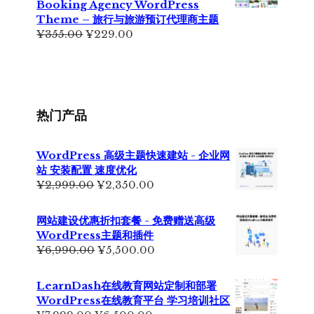
Booking Agency WordPress
为：
Theme – 旅行与旅游预订代理商主题
¥399.00。
原
当
¥
355.00
¥
229.00
价
前
为：
价
¥355.00。
格
为：
¥229.00。
热门产品
WordPress 高级主题快速建站 - 企业网
站 安装配置 速度优化
原
当
¥
2,999.00
¥
2,350.00
价
前
为：
价
网站建设优惠折扣套餐 - 免费赠送高级
¥2,999.00。
格
WordPress主题和插件
为：
原
当
¥
6,990.00
¥
5,500.00
¥2,350.00。
价
前
为：
价
LearnDash在线教育网站定制和部署
¥6,990.00。
格
WordPress在线教育平台 学习培训社区
为：