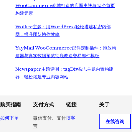
WooCommerce商城打造的店面皮肤与45个首页
构建元素
Woffice主题：用WordPress轻松搭建私密内部
网，提升团队协作效率
YayMail WooCommerce邮件定制插件：拖放构
建器与真实数据预览彻底改造交易邮件模板
Newspaper主题评测：tagDiv杂志主题内置构建
器，轻松搭建专业内容网站
Footer
购买指南
支付方式
链接
关于
如何下单
微信支付、支付
博客
在线咨询
宝