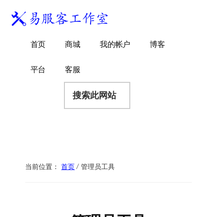
附
跳
跳
跳
过
过
转
加
前
至
到
易
菜
WordPress
往
主
页
首页
商城
我的帐户
博客
服
独
主
侧
脚
单
客
要
边
立
平台
客服
工
内
栏
站
容
搜
作
建
索
室
站
此
服
网
务
站
商
当前位置：
首页
/
管理员工具