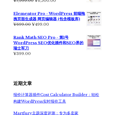
原
当
¥
7,999.00
¥
6,500.00
¥5,500.00。
价
前
为：
价
Elementor Pro - WordPress 前端拖
¥7,999.00。
格
拽页面生成器 网页编辑器 (包含模板库)
为：
原
当
¥
699.00
¥
499.00
¥6,500.00。
价
前
为：
价
Rank Math SEO Pro - 第1号
¥699.00。
格
WordPress SEO优化插件和SEO界的
为：
瑞士军刀
¥499.00。
¥
399.00
近期文章
报价计算器插件Cost Calculator Builder：轻松
构建WordPress实时报价工具
Martfury主题深度评测：专为多卖家