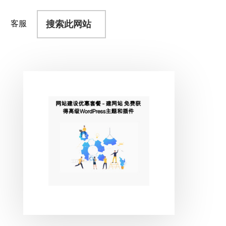
搜
客服
索
此
网
站
主
侧
边
栏