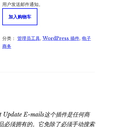
用户发送邮件通知。
WooCommerce
加入购物车
Downloadable
Product
Update
分类：
管理员工具
,
WordPress 插件
,
电子
E-
商务
mails
-
商
城
下
载
产
品
uct Update E-mails这个插件是任何商
更
新
品必须拥有的。它免除了必须手动搜索