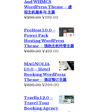
And WHMCS
¥229.00。
WordPress Theme – 虚
拟主机服务与 主题
原
当
¥
299.00
¥
199.00
价
前
为：
价
ProHost 1.0.0 –
¥299.00。
格
Power Pack
为：
Hosting WordPress
¥199.00。
Theme – 强劲主机托管主题
原
当
¥
699.00
¥
499.00
价
前
为：
价
MAGNOLIA
¥699.00。
格
1.0.0 – Hotel
为：
Booking WordPress
¥499.00。
Theme – 酒店预订主题
原
当
¥
699.00
¥
399.00
价
前
为：
价
Travlla 1.2.0 –
¥699.00。
格
Travel Tour
为：
Booking Agency
¥399.00。