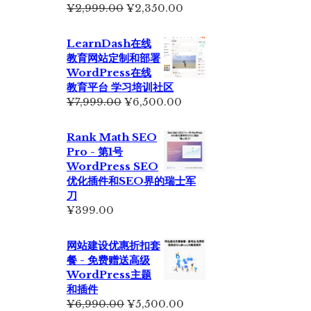
原
当
¥
2,999.00
¥
2,350.00
价
前
为：
价
LearnDash在线
¥2,999.00。
格
教育网站定制和部署
为：
WordPress在线
¥2,350.00。
教育平台 学习培训社区
原
当
¥
7,999.00
¥
6,500.00
价
前
为：
价
Rank Math SEO
¥7,999.00。
格
Pro - 第1号
为：
WordPress SEO
¥6,500.00。
优化插件和SEO界的瑞士军
刀
¥
399.00
网站建设优惠折扣套
餐 - 免费赠送高级
WordPress主题
和插件
原
当
¥
6,990.00
¥
5,500.00