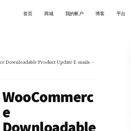
首页
商城
我的帐户
博客
平台
Downloadable Product Update E-mails –
WooCommerc
e
Downloadable