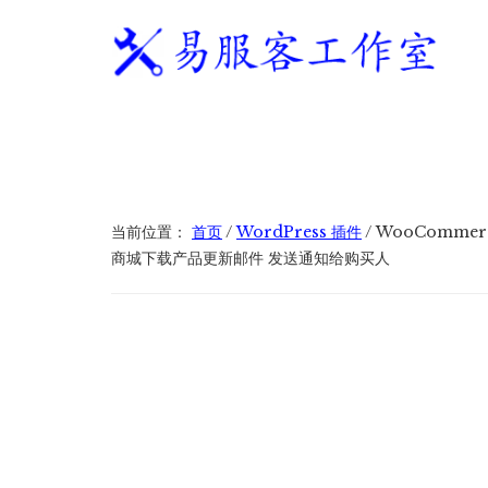
附
跳
跳
跳
过
过
转
加
前
至
到
往
主
页
易
WordPress
菜
主
侧
脚
服
独
要
边
单
客
立
内
栏
工
站
容
作
建
当前位置：
首页
/
WordPress 插件
/
WooCommerce 
室
站
商城下载产品更新邮件 发送通知给购买人
服
务
商