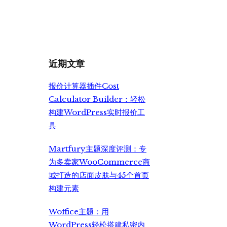
价
前
为：
价
¥6,990.00。
格
为：
¥5,500.00。
近期文章
报价计算器插件Cost
Calculator Builder：轻松
构建WordPress实时报价工
具
Martfury主题深度评测：专
为多卖家WooCommerce商
城打造的店面皮肤与45个首页
构建元素
Woffice主题：用
WordPress轻松搭建私密内