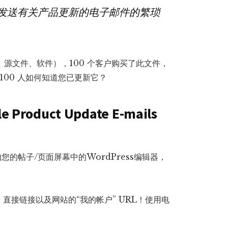
邮
发送有关产品更新的电子邮件的繁琐
件
发
送
、源文件、软件），100 个客户购买了此文件，
通
100 人如何知道您已更新它？
知
给
购
 Product Update E-mails
买
人
数
您的帖子/页面屏幕中的WordPress编辑器，
量
直接链接以及网站的“我的帐户” URL！使用电