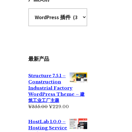
最新产品
Structure 7.5.1 –
Construction
Industrial Factory
WordPress Theme – 建
筑工业工厂主题
原
当
¥
355.00
¥
229.00
价
前
为：
价
HostLab 1.0.0 –
¥355.00。
格
Hosting Service
为：