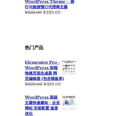
WordPress Theme – 旅
行与旅游预订代理商主题
原
当
¥
355.00
¥
229.00
价
前
为：
价
¥355.00。
格
为：
¥229.00。
热门产品
Elementor Pro -
WordPress 前端
拖拽页面生成器 网
页编辑器 (包含模板库)
原
当
¥
699.00
¥
499.00
价
前
为：
价
WordPress 高级
¥699.00。
格
主题快速建站 - 企业
为：
网站 安装配置 速度
¥499.00。
优化