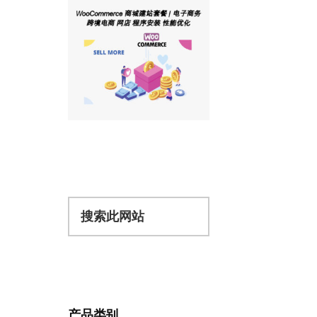
搜
索
此
网
站
产品类别