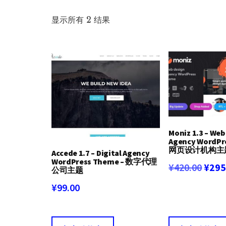
按
显示所有 2 结果
最
新
内
容
排
序
Moniz 1.3 – Web
Agency WordPr
网页设计机构主
Accede 1.7 – Digital Agency
WordPress Theme – 数字代理
原
¥
420.00
¥
295
公司主题
价
¥
99.00
为：
¥420