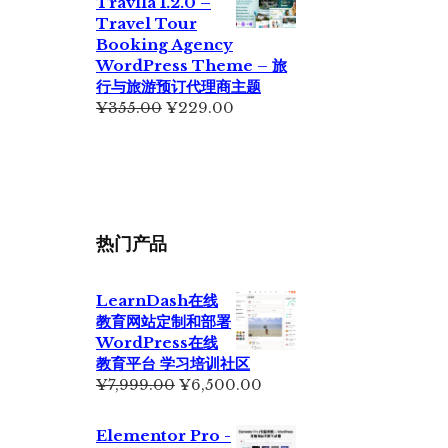
Travlla 1.2.0 –
¥699.00。
格
Travel Tour
为：
Booking Agency
¥399.00。
WordPress Theme – 旅
行与旅游预订代理商主题
原
当
¥
355.00
¥
229.00
价
前
为：
价
¥355.00。
格
为：
¥229.00。
热门产品
LearnDash在线
教育网站定制和部署
WordPress在线
教育平台 学习培训社区
原
当
¥
7,999.00
¥
6,500.00
价
前
为：
价
Elementor Pro -
¥7,999.00。
格