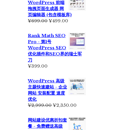
WordPress 前端
为：
拖拽页面生成器 网
¥6,500.00。
页编辑器 (包含模板库)
原
当
¥
699.00
¥
499.00
价
前
为：
价
Rank Math SEO
¥699.00。
格
Pro - 第1号
为：
WordPress SEO
¥499.00。
优化插件和SEO界的瑞士军
刀
¥
399.00
WordPress 高级
主题快速建站 - 企业
网站 安装配置 速度
优化
原
当
¥
2,999.00
¥
2,350.00
价
前
为：
价
网站建设优惠折扣套
¥2,999.00。
格
餐 - 免费赠送高级
为：