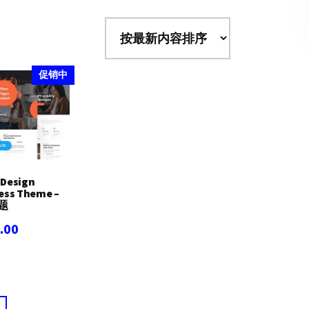
促销中
 Design
ess Theme –
题
当
.00
前
价
.00。
格