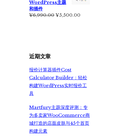
WordPress主题
¥2,350.00。
和插件
原
当
¥
6,990.00
¥
5,500.00
价
前
为：
价
¥6,990.00。
格
为：
¥5,500.00。
近期文章
报价计算器插件Cost
Calculator Builder：轻松
构建WordPress实时报价工
具
Martfury主题深度评测：专
为多卖家WooCommerce商
城打造的店面皮肤与45个首页
构建元素