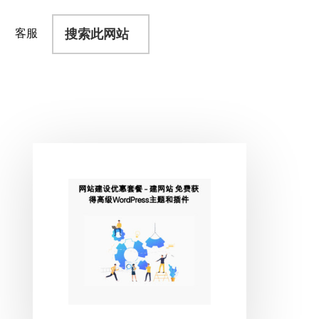
搜
客服
索
此
网
站
主
侧
边
栏