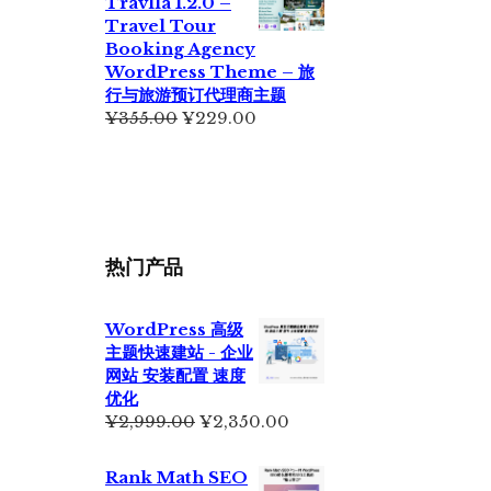
Travlla 1.2.0 –
¥699.00。
格
Travel Tour
为：
Booking Agency
¥399.00。
WordPress Theme – 旅
行与旅游预订代理商主题
原
当
¥
355.00
¥
229.00
价
前
为：
价
¥355.00。
格
为：
¥229.00。
热门产品
WordPress 高级
主题快速建站 - 企业
网站 安装配置 速度
优化
原
当
¥
2,999.00
¥
2,350.00
价
前
为：
价
Rank Math SEO
¥2,999.00。
格