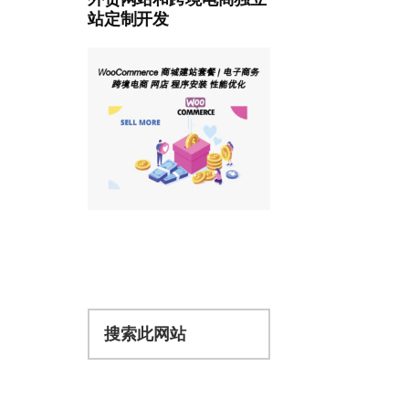
站定制开发
搜
索
此
网