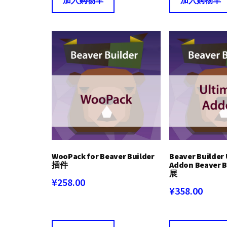
WooPack for Beaver Builder
Beaver Builder
插件
Addon Beaver
展
¥
258.00
¥
358.00