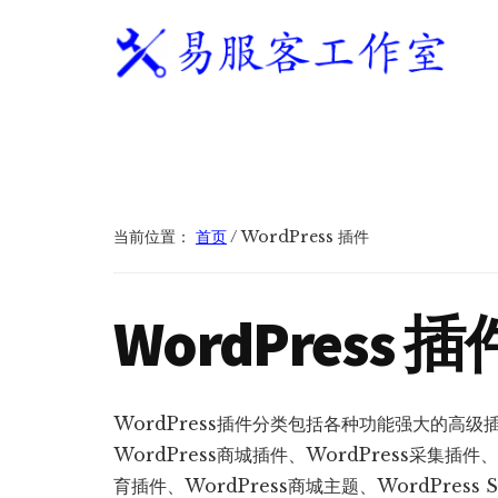
附
跳
跳
跳
过
过
转
加
前
至
到
往
主
页
易
WordPress
菜
主
侧
脚
服
独
要
边
单
客
立
内
栏
工
站
容
作
建
当前位置：
首页
/
WordPress 插件
室
站
服
WordPress 插
务
商
WordPress插件分类包括各种功能强大的高级插
WordPress商城插件、WordPress采集插件、
育插件、WordPress商城主题、WordPress 