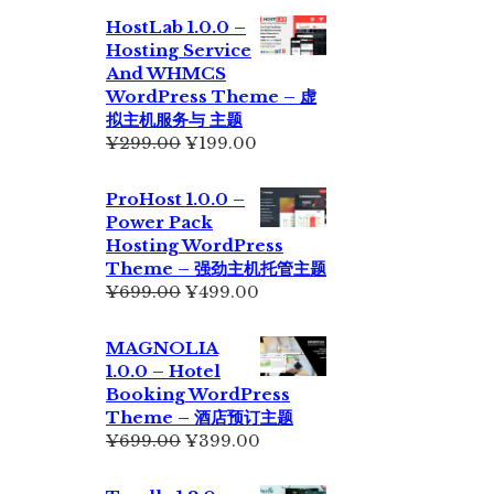
为：
价
HostLab 1.0.0 –
¥355.00。
格
Hosting Service
为：
And WHMCS
¥229.00。
WordPress Theme – 虚
拟主机服务与 主题
原
当
¥
299.00
¥
199.00
价
前
为：
价
ProHost 1.0.0 –
¥299.00。
格
Power Pack
为：
Hosting WordPress
¥199.00。
Theme – 强劲主机托管主题
原
当
¥
699.00
¥
499.00
价
前
为：
价
MAGNOLIA
¥699.00。
格
1.0.0 – Hotel
为：
Booking WordPress
¥499.00。
Theme – 酒店预订主题
原
当
¥
699.00
¥
399.00
价
前
为：
价