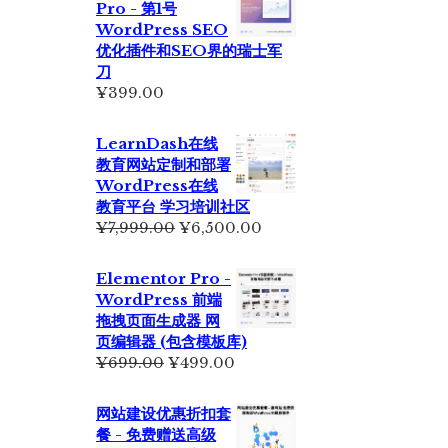
Pro - 第1号
为：
WordPress SEO
¥2,350.00。
优化插件和SEO界的瑞士军
刀
¥
399.00
LearnDash在线
教育网站定制和部署
WordPress在线
教育平台 学习培训社区
原
当
¥
7,999.00
¥
6,500.00
价
前
为：
价
Elementor Pro -
¥7,999.00。
格
WordPress 前端
为：
拖拽页面生成器 网
¥6,500.00。
页编辑器 (包含模板库)
原
当
¥
699.00
¥
499.00
价
前
为：
价
网站建设优惠折扣套
¥699.00。
格
餐 - 免费赠送高级
为：