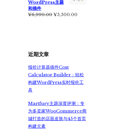
WordPress主题
¥499.00。
和插件
原
当
¥
6,990.00
¥
5,500.00
价
前
为：
价
¥6,990.00。
格
为：
¥5,500.00。
近期文章
报价计算器插件Cost
Calculator Builder：轻松
构建WordPress实时报价工
具
Martfury主题深度评测：专
为多卖家WooCommerce商
城打造的店面皮肤与45个首页
构建元素