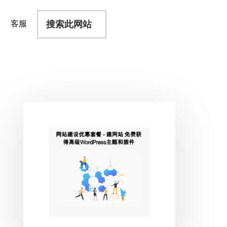
搜
客服
索
此
网
站
主
侧
边
栏