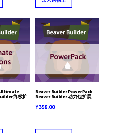
 Ultimate
Beaver Builder PowerPack
 Builder终极扩
Beaver Builder 动力包扩展
¥
358.00