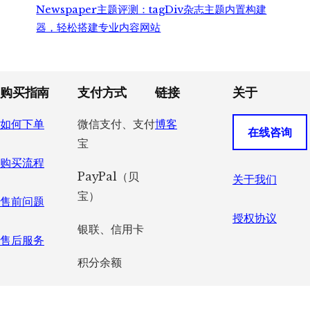
Newspaper主题评测：tagDiv杂志主题内置构建
器，轻松搭建专业内容网站
Footer
购买指南
支付方式
链接
关于
如何下单
微信支付、支付
博客
在线咨询
宝
购买流程
PayPal（贝
关于我们
宝）
售前问题
授权协议
银联、信用卡
售后服务
积分余额