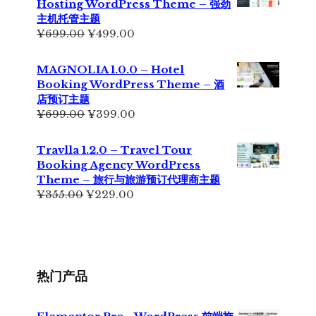
Hosting WordPress Theme – 强劲
为：
主机托管主题
¥199.00。
原
当
¥
699.00
¥
499.00
价
前
为：
价
MAGNOLIA 1.0.0 – Hotel
¥699.00。
格
Booking WordPress Theme – 酒
为：
店预订主题
¥499.00。
原
当
¥
699.00
¥
399.00
价
前
为：
价
Travlla 1.2.0 – Travel Tour
¥699.00。
格
Booking Agency WordPress
为：
Theme – 旅行与旅游预订代理商主题
¥399.00。
原
当
¥
355.00
¥
229.00
价
前
为：
价
¥355.00。
格
为：
¥229.00。
热门产品