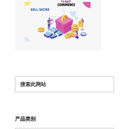
搜
索
此
网
站
产品类别