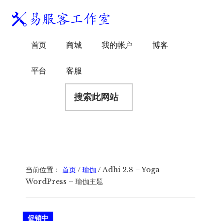
附
跳
跳
跳
过
过
转
加
前
至
到
易
菜
WordPress
往
主
页
首页
商城
我的帐户
博客
服
独
主
侧
脚
单
客
要
边
立
平台
客服
工
内
栏
站
容
搜
作
建
索
室
站
此
服
网
务
站
商
当前位置：
首页
/
瑜伽
/
Adhi 2.8 – Yoga
WordPress – 瑜伽主题
促销中