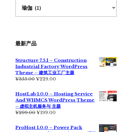
最新产品
Structure 7.5.1 – Construction
Industrial Factory WordPress
Theme – 建筑工业工厂主题
原
当
¥
355.00
¥
229.00
价
前
为：
价
HostLab 1.0.0 – Hosting Service
¥355.00。
格
And WHMCS WordPress Theme
为：
– 虚拟主机服务与 主题
¥229.00。
原
当
¥
299.00
¥
199.00
价
前
为：
价
ProHost 1.0.0 – Power Pack
¥299.00。
格