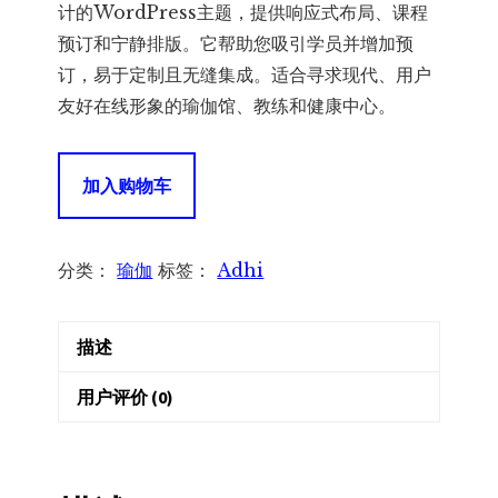
为：
价
计的WordPress主题，提供响应式布局、课程
预订和宁静排版。它帮助您吸引学员并增加预
¥360.00。
格
订，易于定制且无缝集成。适合寻求现代、用户
友好在线形象的瑜伽馆、教练和健康中心。
为：
¥239.00。
Adhi
加入购物车
2.8
–
Yoga
分类：
瑜伽
标签：
Adhi
WordPress
–
描述
瑜
伽
用户评价 (0)
主
题
数