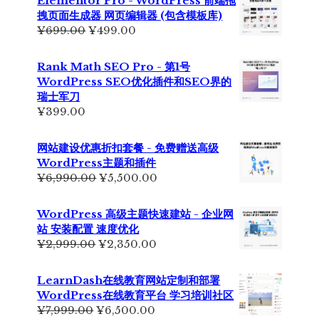
Elementor Pro - WordPress 前端拖
拽页面生成器 网页编辑器 (包含模板库)
原
当
¥
699.00
¥
499.00
价
前
为：
价
Rank Math SEO Pro - 第1号
¥699.00。
格
WordPress SEO优化插件和SEO界的
为：
瑞士军刀
¥499.00。
¥
399.00
网站建设优惠折扣套餐 - 免费赠送高级
WordPress主题和插件
原
当
¥
6,990.00
¥
5,500.00
价
前
为：
价
WordPress 高级主题快速建站 - 企业网
¥6,990.00。
格
站 安装配置 速度优化
为：
原
当
¥
2,999.00
¥
2,350.00
¥5,500.00。
价
前
为：
价
LearnDash在线教育网站定制和部署
¥2,999.00。
格
WordPress在线教育平台 学习培训社区
为：
原
当
¥
7,999.00
¥
6,500.00
¥2,350.00。