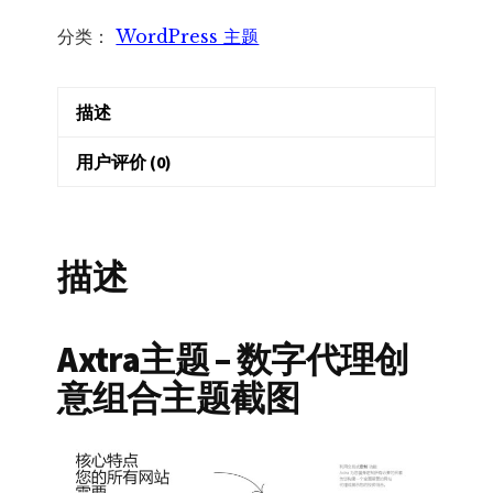
-
分类：
WordPress 主题
数
字
描述
代
理
用户评价 (0)
创
意
组
描述
合
主
题
Axtra主题 – 数字代理创
数
意组合主题截图
量