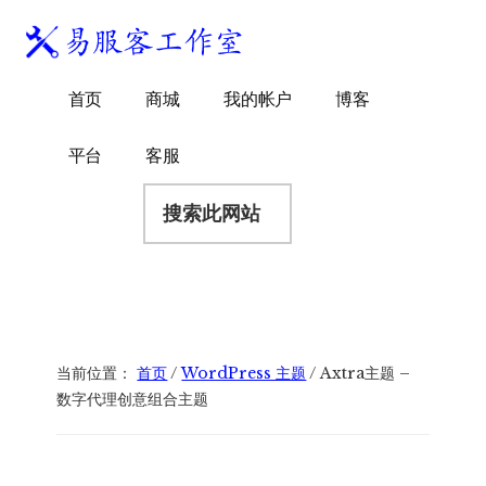
附
跳
跳
跳
过
过
转
加
前
至
到
易
菜
WordPress
往
主
页
首页
商城
我的帐户
博客
服
独
主
侧
脚
单
客
要
边
立
平台
客服
工
内
栏
站
容
搜
作
建
索
室
站
此
服
网
务
站
商
当前位置：
首页
/
WordPress 主题
/
Axtra主题 –
数字代理创意组合主题