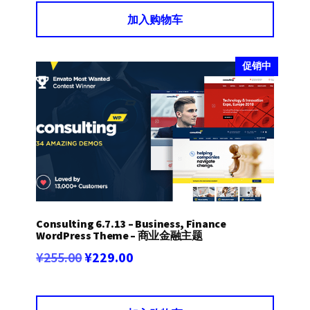
为：
价
加入购物车
¥415.00。
格
为：
¥269.00。
促销中
Consulting 6.7.13 – Business, Finance
WordPress Theme – 商业金融主题
原
当
¥
255.00
¥
229.00
价
前
为：
价