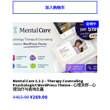
为：
价
加入购物车
¥360.00。
格
为：
¥239.00。
促销中
Mental Care 1.2.2 – Therapy Counseling
Psychologist WordPress Theme – 心理关怀 – 心
理治疗与咨询主题
原
当
¥
415.00
¥
269.00
价
前