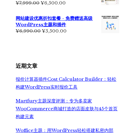
原
当
¥
7,999.00
¥
6,500.00
¥2,350.00。
价
前
为：
价
网站建设优惠折扣套餐 - 免费赠送高级
¥7,999.00。
格
WordPress主题和插件
为：
原
当
¥
6,990.00
¥
5,500.00
¥6,500.00。
价
前
为：
价
¥6,990.00。
格
为：
¥5,500.00。
近期文章
报价计算器插件Cost Calculator Builder：轻松
构建WordPress实时报价工具
Martfury主题深度评测：专为多卖家
WooCommerce商城打造的店面皮肤与45个首页
构建元素
Woffice主题：用WordPress轻松搭建私密内部