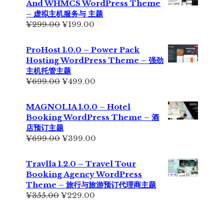
And WHMCS WordPress Theme
为：
– 虚拟主机服务与 主题
¥229.00。
原
当
¥
299.00
¥
199.00
价
前
为：
价
ProHost 1.0.0 – Power Pack
¥299.00。
格
Hosting WordPress Theme – 强劲
为：
主机托管主题
¥199.00。
原
当
¥
699.00
¥
499.00
价
前
为：
价
MAGNOLIA 1.0.0 – Hotel
¥699.00。
格
Booking WordPress Theme – 酒
为：
店预订主题
¥499.00。
原
当
¥
699.00
¥
399.00
价
前
为：
价
Travlla 1.2.0 – Travel Tour
¥699.00。
格
Booking Agency WordPress
为：
Theme – 旅行与旅游预订代理商主题
¥399.00。
原
当
¥
355.00
¥
229.00
价
前
为：
价