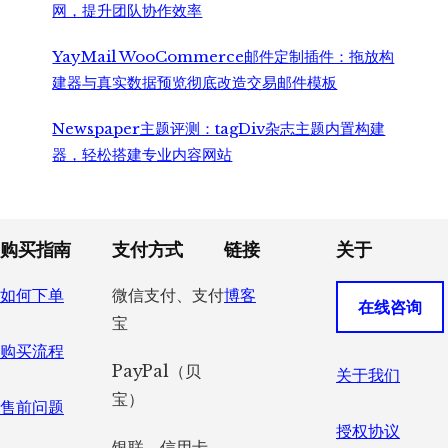
网，提升团队协作效率
YayMail WooCommerce邮件定制插件：拖放构
建器与真实数据预览彻底改造交易邮件模板
Newspaper主题评测：tagDiv杂志主题内置构建
器，轻松搭建专业内容网站
Footer
购买指南
支付方式
链接
关于
如何下单
微信支付、支付
博客
在线咨询
宝
购买流程
PayPal（贝
关于我们
宝）
售前问题
授权协议
银联、信用卡