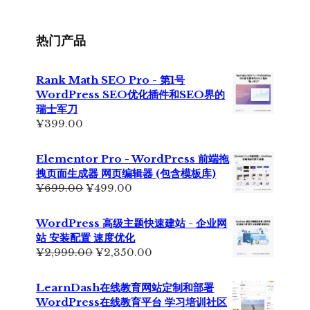
¥355.00。
格
为：
¥229.00。
热门产品
Rank Math SEO Pro - 第1号
WordPress SEO优化插件和SEO界的
瑞士军刀
¥
399.00
Elementor Pro - WordPress 前端拖
拽页面生成器 网页编辑器 (包含模板库)
原
当
¥
699.00
¥
499.00
价
前
为：
价
WordPress 高级主题快速建站 - 企业网
¥699.00。
格
站 安装配置 速度优化
为：
原
当
¥
2,999.00
¥
2,350.00
¥499.00。
价
前
为：
价
LearnDash在线教育网站定制和部署
¥2,999.00。
格
WordPress在线教育平台 学习培训社区
为：