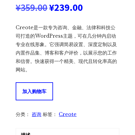
原
当
¥
359.00
¥
239.00
价
前
Creote是一款专为咨询、金融、法律和科技公
为：
价
司打造的WordPress主题，可在几分钟内启动
专业在线形象。它强调简易设置、深度定制以及
¥359.00。
格
内置作品集、博客和客户评价，以展示您的工作
和信誉。快速获得一个精美、现代且转化率高的
为：
网站。
¥239.00。
Creote
加入购物车
3.0.2
–
Consulting
分类：
咨询
标签：
Creote
Business
WordPress
描述