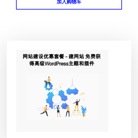
加入购物车
¥255.00。
格
为：
¥229.00。
主
侧
边
栏