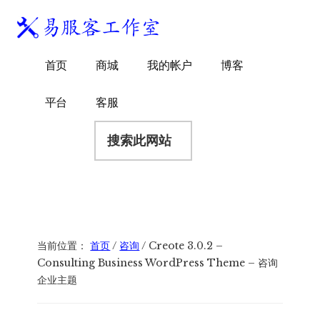
附
跳
跳
跳
过
过
转
加
前
至
到
易
菜
WordPress
往
主
页
首页
商城
我的帐户
博客
服
独
主
侧
脚
单
客
要
边
立
平台
客服
工
内
栏
站
容
搜
作
建
索
室
站
此
服
网
务
站
商
当前位置：
首页
/
咨询
/
Creote 3.0.2 –
Consulting Business WordPress Theme – 咨询
企业主题