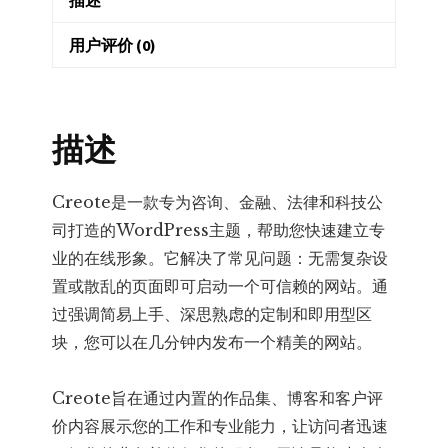
Theme
–
用户评价 (0)
咨
询
企
描述
业
主
题
Creote是一款专为咨询、金融、法律和科技公
数
司打造的WordPress主题，帮助您快速建立专
量
业的在线形象。它解决了常见问题：无需复杂设
置或散乱的页面即可启动一个可信赖的网站。通
过强调简易上手、深思熟虑的定制和即用型区
块，您可以在几分钟内发布一个精美的网站。
Creote旨在通过内置的作品集、博客和客户评
价内容展示您的工作和专业能力，让访问者迅速