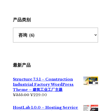
网
站
产品类别
最新产品
Structure 7.5.1 – Construction
Industrial Factory WordPress
Theme – 建筑工业工厂主题
原
当
¥
355.00
¥
229.00
价
前
为：
价
HostLab 1.0.0 – Hosting Service
¥355.00。
格