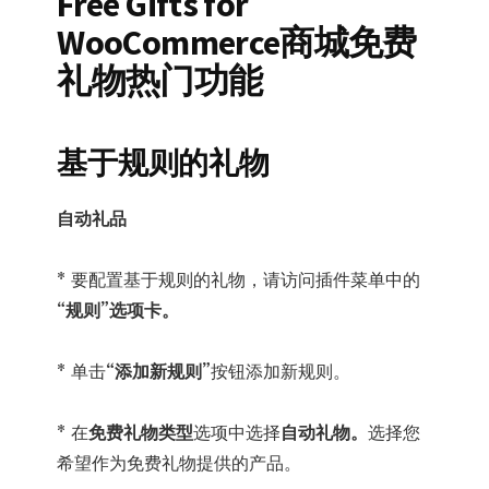
Free Gifts for
和
WooCommerce商城免费
手
礼物热门功能
动
免
费
基于规则的礼物
礼
物
自动礼品
数
量
* 要配置基于规则的礼物，请访问插件菜单中的
“规则”选项卡。
* 单击
“添加新规则”
按钮添加新规则。
* 在
免费礼物类型
选项中选择
自动礼物。
选择您
希望作为免费礼物提供的产品。