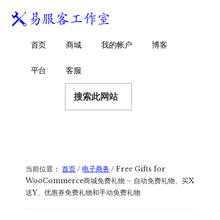
附
跳
跳
跳
过
过
转
加
前
至
到
易
菜
WordPress
往
主
页
首页
商城
我的帐户
博客
服
独
主
侧
脚
单
客
要
边
立
平台
客服
工
内
栏
站
容
搜
作
建
索
室
站
此
服
网
务
站
商
当前位置：
首页
/
电子商务
/
Free Gifts for
WooCommerce商城免费礼物 – 自动免费礼物、买X
送Y、优惠券免费礼物和手动免费礼物