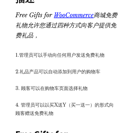
动
免
Free Gifts for
WooCommerce
商城免费
费
礼物允许您通过四种方式向客户提供免
礼
费礼品，
物、
买
1.管理员可以手动向任何用户发送免费礼物
X
送
2.礼品产品可以自动添加到用户的购物车
Y、
优
3. 顾客可以在购物车页面选择礼物
惠
券
4. 管理员可以以买X送Y（买一送一）的形式向
免
顾客赠送免费礼物
费
礼
物