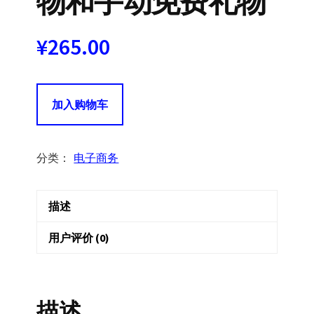
物和手动免费礼物
¥
265.00
Free
加入购物车
Gifts
for
WooCommerce
分类：
电子商务
商
城
描述
免
费
用户评价 (0)
礼
物
-
描述
自