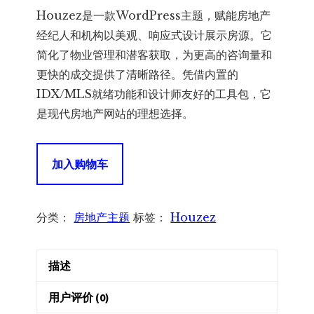
价
前
Houzez是一款WordPress主题，赋能房地产
为：
价
经纪人和机构以美观、响应式设计展示房源。它
简化了物业管理和潜客获取，为更高的咨询量和
¥480.00。
格
更快的成交提供了清晰路径。凭借内置的
IDX/MLS就绪功能和设计师友好的工具包，它
为：
是现代房地产网站的理想选择。
¥299.00。
Houzez
加入购物车
4.3.5
–
Real
分类：
房地产主题
标签：
Houzez
Estate
WordPress
描述
Theme
–
用户评价 (0)
房