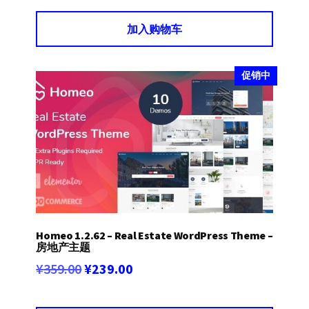
为：
价
加入购物车
¥479.00。
格
为：
¥365.00。
促销中
Homeo 1.2.62 – Real Estate WordPress Theme –
房地产主题
原
当
¥
359.00
¥
239.00
价
前