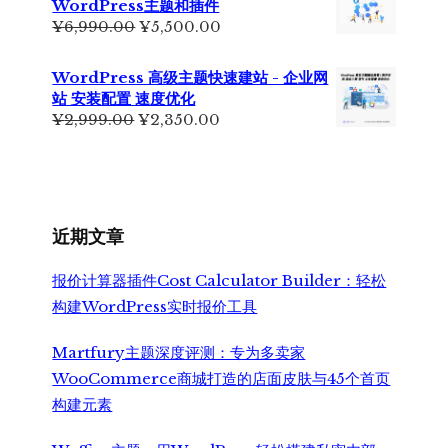
WordPress主题和插件
为：
原
当
¥
6,990.00
¥
5,500.00
¥499.00。
价
前
为：
价
WordPress 高级主题快速建站 - 企业网
¥6,990.00。
格
站 安装配置 速度优化
为：
原
当
¥
2,999.00
¥
2,350.00
¥5,500.00。
价
前
为：
价
¥2,999.00。
格
为：
¥2,350.00。
近期文章
报价计算器插件Cost Calculator Builder：轻松
构建WordPress实时报价工具
Martfury主题深度评测：专为多卖家
WooCommerce商城打造的店面皮肤与45个首页
构建元素