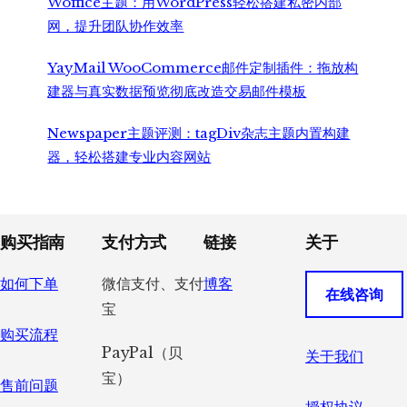
Woffice主题：用WordPress轻松搭建私密内部
网，提升团队协作效率
YayMail WooCommerce邮件定制插件：拖放构
建器与真实数据预览彻底改造交易邮件模板
Newspaper主题评测：tagDiv杂志主题内置构建
器，轻松搭建专业内容网站
Footer
购买指南
支付方式
链接
关于
如何下单
微信支付、支付
博客
在线咨询
宝
购买流程
PayPal（贝
关于我们
宝）
售前问题
授权协议