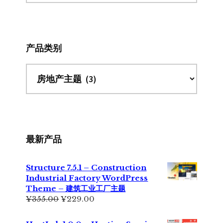
此
网
站
产品类别
最新产品
Structure 7.5.1 – Construction
Industrial Factory WordPress
Theme – 建筑工业工厂主题
原
当
¥
355.00
¥
229.00
价
前
为：
价