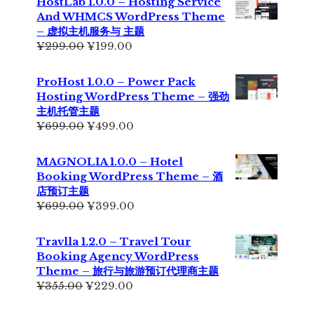
HostLab 1.0.0 – Hosting Service
¥355.00。
格
And WHMCS WordPress Theme
为：
– 虚拟主机服务与 主题
¥229.00。
原
当
¥
299.00
¥
199.00
价
前
为：
价
ProHost 1.0.0 – Power Pack
¥299.00。
格
Hosting WordPress Theme – 强劲
为：
主机托管主题
¥199.00。
原
当
¥
699.00
¥
499.00
价
前
为：
价
MAGNOLIA 1.0.0 – Hotel
¥699.00。
格
Booking WordPress Theme – 酒
为：
店预订主题
¥499.00。
原
当
¥
699.00
¥
399.00
价
前
为：
价
Travlla 1.2.0 – Travel Tour
¥699.00。
格
Booking Agency WordPress
为：
Theme – 旅行与旅游预订代理商主题
¥399.00。
原
当
¥
355.00
¥
229.00
价
前