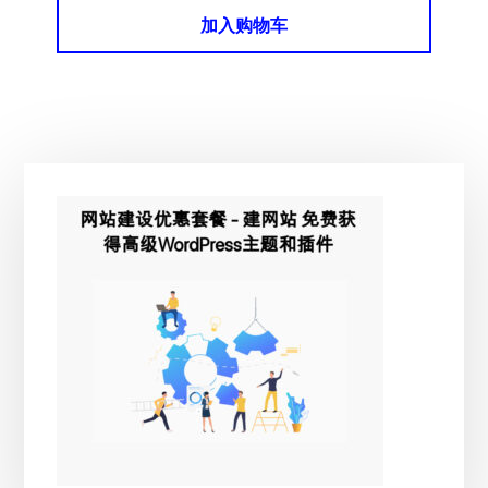
为：
价
加入购物车
¥359.00。
格
为：
¥239.00。
主
侧
边
栏