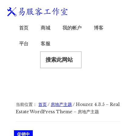
附
跳
跳
跳
过
过
转
加
前
至
到
易
菜
WordPress
往
主
页
首页
商城
我的帐户
博客
服
独
主
侧
脚
单
客
要
边
立
平台
客服
工
内
栏
站
容
搜
作
建
索
室
站
此
服
网
务
站
商
当前位置：
首页
/
房地产主题
/
Houzez 4.3.5 – Real
Estate WordPress Theme – 房地产主题
促销中