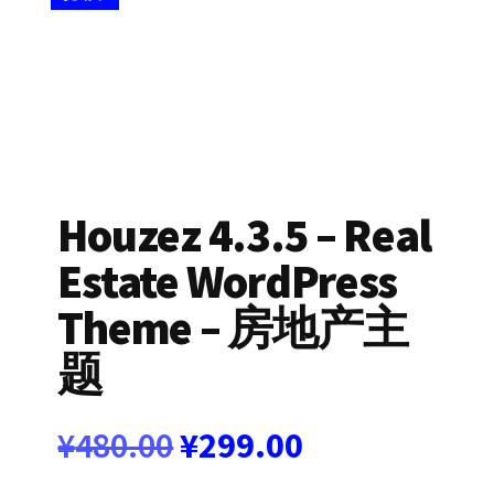
Houzez 4.3.5 – Real
Estate WordPress
Theme – 房地产主
题
原
当
¥
480.00
¥
299.00