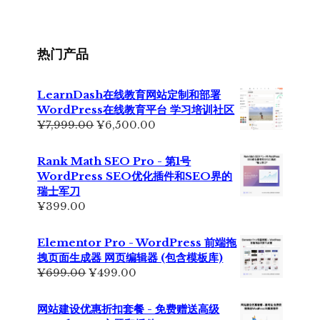
为：
价
¥355.00。
格
为：
¥229.00。
热门产品
LearnDash在线教育网站定制和部署
WordPress在线教育平台 学习培训社区
原
当
¥
7,999.00
¥
6,500.00
价
前
为：
价
Rank Math SEO Pro - 第1号
¥7,999.00。
格
WordPress SEO优化插件和SEO界的
为：
瑞士军刀
¥6,500.00。
¥
399.00
Elementor Pro - WordPress 前端拖
拽页面生成器 网页编辑器 (包含模板库)
原
当
¥
699.00
¥
499.00
价
前
为：
价
网站建设优惠折扣套餐 - 免费赠送高级
¥699.00。
格