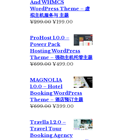
And WHMCS
¥229.00。
WordPress Theme – 虚
拟主机服务与 主题
原
当
¥
299.00
¥
199.00
价
前
为：
价
ProHost 1.0.0 –
¥299.00。
格
Power Pack
为：
Hosting WordPress
¥199.00。
Theme – 强劲主机托管主题
原
当
¥
699.00
¥
499.00
价
前
为：
价
MAGNOLIA
¥699.00。
格
1.0.0 – Hotel
为：
Booking WordPress
¥499.00。
Theme – 酒店预订主题
原
当
¥
699.00
¥
399.00
价
前
为：
价
Travlla 1.2.0 –
¥699.00。
格
Travel Tour
为：
Booking Agency
¥399.00。