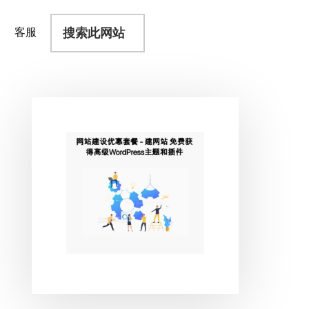
搜
客服
索
此
网
站
主
侧
边
栏