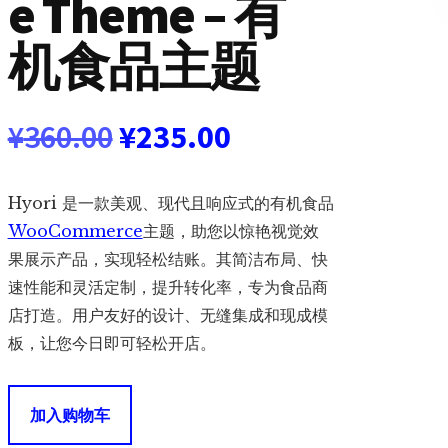
e Theme – 有
机食品主题
原
当
¥
360.00
¥
235.00
价
前
Hyori 是一款美观、现代且响应式的有机食品
为：
价
WooCommerce
主题，助您以惊艳视觉效
果展示产品，实现轻松结账。其简洁布局、快
¥360.00。
格
速性能和灵活定制，提升转化率，专为食品商
店打造。用户友好的设计、无缝集成和现成模
为：
板，让您今日即可轻松开店。
¥235.00。
Hyori
加入购物车
1.4.9