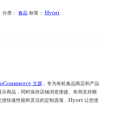
–
Organic
分类：
食品
标签：
Hyori
Food
WooCommerce
Theme
–
有
机
食
品
oCommerce 主题
，专为有机食品商店和产品
主
展示商品，同时保持店铺浏览便捷。布局支持顺
题
借快速性能和灵活的定制选项，Hyori 让您使
数
量