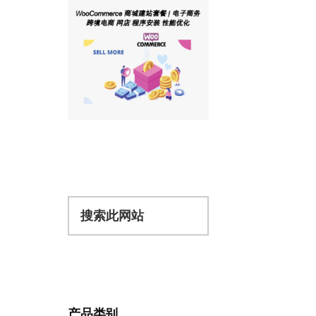
搜
索
此
网
站
产品类别