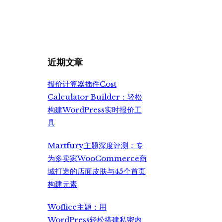
价
前
为：
价
¥699.00。
格
为：
¥499.00。
近期文章
报价计算器插件Cost
Calculator Builder：轻松
构建WordPress实时报价工
具
Martfury主题深度评测：专
为多卖家WooCommerce商
城打造的店面皮肤与45个首页
构建元素
Woffice主题：用
WordPress轻松搭建私密内