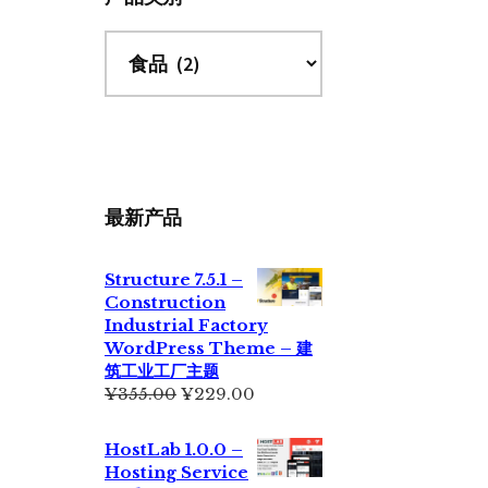
最新产品
Structure 7.5.1 –
Construction
Industrial Factory
WordPress Theme – 建
筑工业工厂主题
原
当
¥
355.00
¥
229.00
价
前
为：
价
HostLab 1.0.0 –
¥355.00。
格
Hosting Service
为：