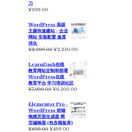
刀
¥
399.00
WordPress 高级
主题快速建站 - 企业
网站 安装配置 速度
优化
原
当
¥
2,999.00
¥
2,350.00
价
前
为：
价
LearnDash在线
¥2,999.00。
格
教育网站定制和部署
为：
WordPress在线
¥2,350.00。
教育平台 学习培训社区
原
当
¥
7,999.00
¥
6,500.00
价
前
为：
价
Elementor Pro -
¥7,999.00。
格
WordPress 前端
为：
拖拽页面生成器 网
¥6,500.00。
页编辑器 (包含模板库)
原
当
¥
699.00
¥
499.00