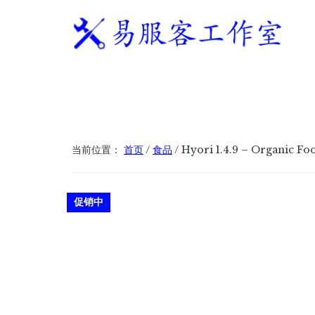
附
跳
跳
跳
过
过
转
加
前
至
到
往
主
页
易
WordPress
菜
主
侧
脚
服
独
要
边
单
客
立
内
栏
工
站
容
作
建
当前位置：
首页
/
食品
/
Hyori 1.4.9 – Organic
室
站
服
促销中
务
商