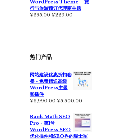
WordPress Theme – 旅
行与旅游预订代理商主题
原
当
¥
355.00
¥
229.00
价
前
为：
价
¥355.00。
格
为：
¥229.00。
热门产品
网站建设优惠折扣套
餐 - 免费赠送高级
WordPress主题
和插件
原
当
¥
6,990.00
¥
5,500.00
价
前
为：
价
Rank Math SEO
¥6,990.00。
格
Pro - 第1号
为：
WordPress SEO
¥5,500.00。
优化插件和SEO界的瑞士军