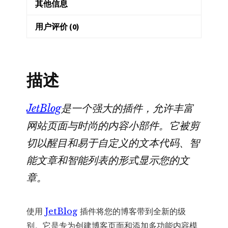
其他信息
博
客
用户评价 (0)
内
容
排
描述
版
小
JetBlog
是一个强大的插件，允许丰富
工
网站页面与时尚的内容小部件。它被剪
具
数
切以醒目和易于自定义的文本代码、智
量
能文章和智能列表的形式显示您的文
章。
使用
JetBlog
插件将您的博客带到全新的级
别。它是专为创建博客页面和添加多功能内容模