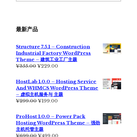
最新产品
Structure 7.5.1 – Construction
Industrial Factory WordPress
Theme – 建筑工业工厂主题
原
当
¥
355.00
¥
229.00
价
前
为：
价
HostLab 1.0.0 – Hosting Service
¥355.00。
格
And WHMCS WordPress Theme
为：
– 虚拟主机服务与 主题
¥229.00。
原
当
¥
299.00
¥
199.00
价
前
为：
价
ProHost 1.0.0 – Power Pack
¥299.00。
格
Hosting WordPress Theme – 强劲
为：
主机托管主题
¥199.00。
原
当
¥
699.00
¥
499.00