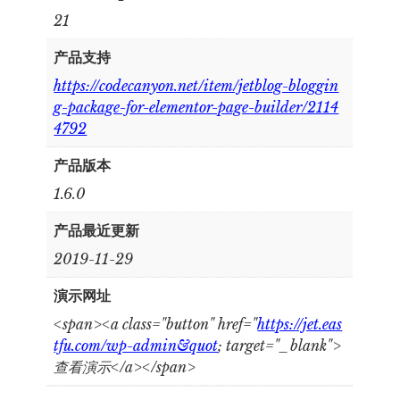
21
产品支持
https://codecanyon.net/item/jetblog-bloggin
g-package-for-elementor-page-builder/2114
4792
产品版本
1.6.0
产品最近更新
2019-11-29
演示网址
<span><a class="button" href="
https://jet.eas
tfu.com/wp-admin&quot
; target="_blank">
查看演示</a></span>