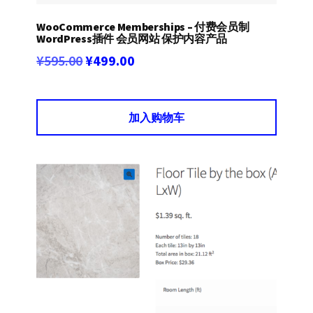
WooCommerce Memberships – 付费会员制
WordPress插件 会员网站 保护内容产品
原
当
¥
595.00
¥
499.00
价
前
为：
价
加入购物车
¥595.00。
格
为：
¥499.00。