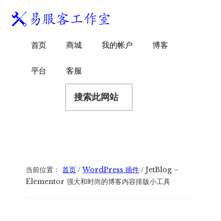
附
跳
跳
跳
过
过
转
加
前
至
到
易
菜
WordPress
往
主
页
首页
商城
我的帐户
博客
服
独
主
侧
脚
单
客
要
边
立
平台
客服
工
内
栏
站
容
搜
作
建
索
室
站
此
服
网
务
站
商
当前位置：
首页
/
WordPress 插件
/
JetBlog –
Elementor 强大和时尚的博客内容排版小工具