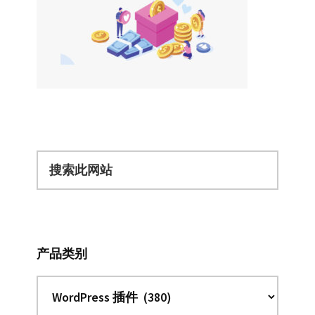
搜
索
此
网
站
产品类别