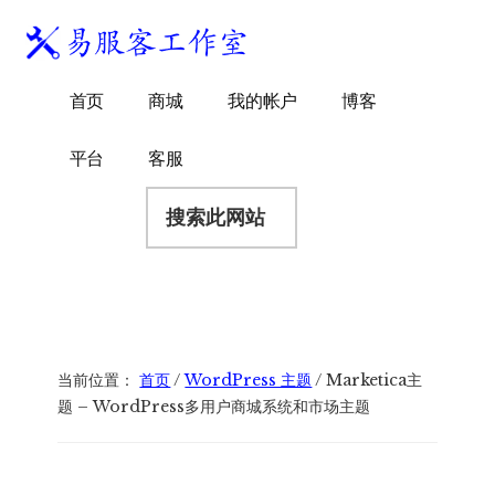
附
跳
跳
跳
过
过
转
加
前
至
到
易
菜
WordPress
往
主
页
首页
商城
我的帐户
博客
服
独
主
侧
脚
单
客
要
边
立
平台
客服
工
内
栏
站
容
搜
作
建
索
室
站
此
服
网
务
站
商
当前位置：
首页
/
WordPress 主题
/
Marketica主
题 – WordPress多用户商城系统和市场主题