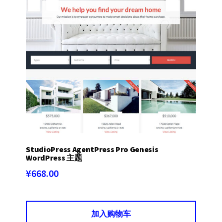
StudioPress AgentPress Pro Genesis
WordPress 主题
¥
668.00
加入购物车