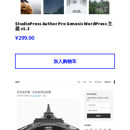
StudioPress Author Pro Genesis WordPress 主
题 v1.3
¥
299.00
加入购物车