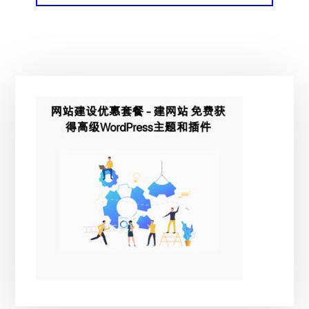
主
侧
边
栏