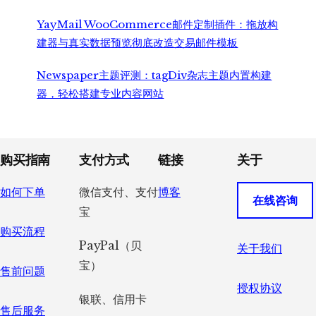
YayMail WooCommerce邮件定制插件：拖放构
建器与真实数据预览彻底改造交易邮件模板
Newspaper主题评测：tagDiv杂志主题内置构建
器，轻松搭建专业内容网站
Footer
购买指南
支付方式
链接
关于
如何下单
微信支付、支付
博客
在线咨询
宝
购买流程
PayPal（贝
关于我们
宝）
售前问题
授权协议
银联、信用卡
售后服务