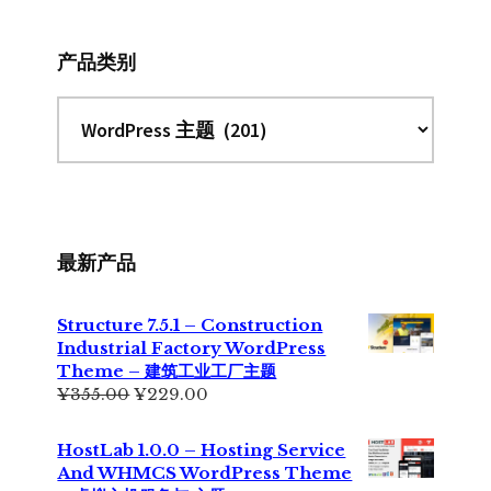
站
产品类别
最新产品
Structure 7.5.1 – Construction
Industrial Factory WordPress
Theme – 建筑工业工厂主题
原
当
¥
355.00
¥
229.00
价
前
为：
价
HostLab 1.0.0 – Hosting Service
¥355.00。
格
And WHMCS WordPress Theme
为：