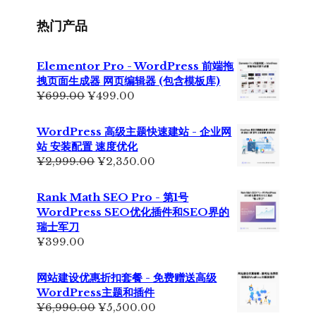
为：
¥229.00。
热门产品
Elementor Pro - WordPress 前端拖
拽页面生成器 网页编辑器 (包含模板库)
原
当
¥
699.00
¥
499.00
价
前
为：
价
WordPress 高级主题快速建站 - 企业网
¥699.00。
格
站 安装配置 速度优化
为：
原
当
¥
2,999.00
¥
2,350.00
¥499.00。
价
前
为：
价
Rank Math SEO Pro - 第1号
¥2,999.00。
格
WordPress SEO优化插件和SEO界的
为：
瑞士军刀
¥2,350.00。
¥
399.00
网站建设优惠折扣套餐 - 免费赠送高级
WordPress主题和插件
原
当
¥
6,990.00
¥
5,500.00