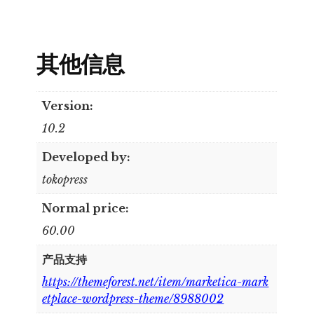
其他信息
Version:
10.2
Developed by:
tokopress
Normal price:
60.00
产品支持
https://themeforest.net/item/marketica-mark
etplace-wordpress-theme/8988002