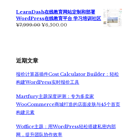
价
前
为：
价
LearnDash在线教育网站定制和部署
¥6,990.00。
格
WordPress在线教育平台 学习培训社区
为：
原
当
¥
7,999.00
¥
6,500.00
¥5,500.00。
价
前
为：
价
¥7,999.00。
格
为：
¥6,500.00。
近期文章
报价计算器插件Cost Calculator Builder：轻松
构建WordPress实时报价工具
Martfury主题深度评测：专为多卖家
WooCommerce商城打造的店面皮肤与45个首页
构建元素
Woffice主题：用WordPress轻松搭建私密内部
网，提升团队协作效率