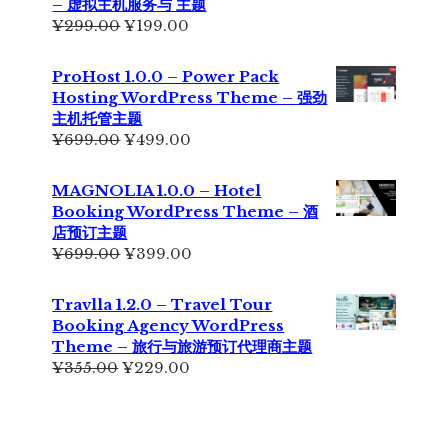
– 虚拟主机服务与 主题
¥229.00。
原
当
¥
299.00
¥
199.00
价
前
为：
价
ProHost 1.0.0 – Power Pack
¥299.00。
格
Hosting WordPress Theme – 强劲
为：
主机托管主题
¥199.00。
原
当
¥
699.00
¥
499.00
价
前
为：
价
MAGNOLIA 1.0.0 – Hotel
¥699.00。
格
Booking WordPress Theme – 酒
为：
店预订主题
¥499.00。
原
当
¥
699.00
¥
399.00
价
前
为：
价
Travlla 1.2.0 – Travel Tour
¥699.00。
格
Booking Agency WordPress
为：
Theme – 旅行与旅游预订代理商主题
¥399.00。
原
当
¥
355.00
¥
229.00
价
前
为：
价
¥355.00。
格