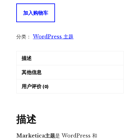
Marketica
加入购物车
主
题
–
分类：
WordPress 主题
Wordpress
多
描述
用
户
其他信息
商
城
用户评价 (0)
系
统
和
描述
市
场
Marketica主题
是 WordPress 和
主