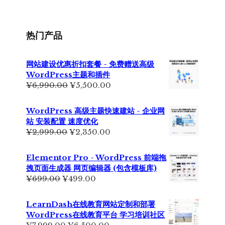
¥355.00。
格
为：
¥229.00。
热门产品
网站建设优惠折扣套餐 - 免费赠送高级
WordPress主题和插件
原
当
¥
6,990.00
¥
5,500.00
价
前
为：
价
WordPress 高级主题快速建站 - 企业网
¥6,990.00。
格
站 安装配置 速度优化
为：
原
当
¥
2,999.00
¥
2,350.00
¥5,500.00。
价
前
为：
价
Elementor Pro - WordPress 前端拖
¥2,999.00。
格
拽页面生成器 网页编辑器 (包含模板库)
为：
原
当
¥
699.00
¥
499.00
¥2,350.00。
价
前
为：
价
LearnDash在线教育网站定制和部署
¥699.00。
格
WordPress在线教育平台 学习培训社区
为：
原
当