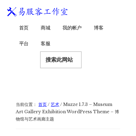
附
跳
跳
跳
过
过
转
加
前
至
到
易
菜
WordPress
往
主
页
首页
商城
我的帐户
博客
服
独
主
侧
脚
单
客
要
边
立
平台
客服
工
内
栏
站
容
搜
作
建
索
室
站
此
服
网
务
站
商
当前位置：
首页
/
艺术
/
Muzze 1.7.3 – Museum
Art Gallery Exhibition WordPress Theme – 博
物馆与艺术画廊主题