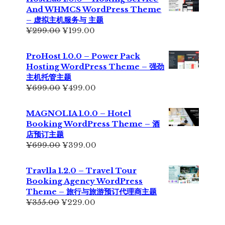
¥355.00。
格
And WHMCS WordPress Theme
为：
– 虚拟主机服务与 主题
¥229.00。
原
当
¥
299.00
¥
199.00
价
前
为：
价
ProHost 1.0.0 – Power Pack
¥299.00。
格
Hosting WordPress Theme – 强劲
为：
主机托管主题
¥199.00。
原
当
¥
699.00
¥
499.00
价
前
为：
价
MAGNOLIA 1.0.0 – Hotel
¥699.00。
格
Booking WordPress Theme – 酒
为：
店预订主题
¥499.00。
原
当
¥
699.00
¥
399.00
价
前
为：
价
Travlla 1.2.0 – Travel Tour
¥699.00。
格
Booking Agency WordPress
为：
Theme – 旅行与旅游预订代理商主题
¥399.00。
原
当
¥
355.00
¥
229.00
价
前
为：
价