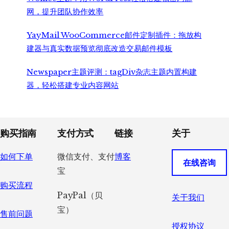
网，提升团队协作效率
YayMail WooCommerce邮件定制插件：拖放构
建器与真实数据预览彻底改造交易邮件模板
Newspaper主题评测：tagDiv杂志主题内置构建
器，轻松搭建专业内容网站
Footer
购买指南
支付方式
链接
关于
如何下单
微信支付、支付
博客
在线咨询
宝
购买流程
PayPal（贝
关于我们
宝）
售前问题
授权协议