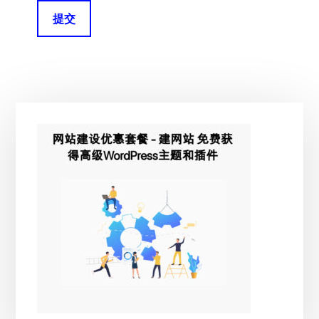
主
侧
边
栏