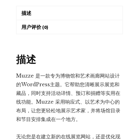
Gallery
描述
Exhibition
WordPress
用户评价 (0)
Theme
–
博
描述
物
馆
与
Muzze 是一款专为博物馆和艺术画廊网站设计
艺
的WordPress主题。它帮助您清晰展示展览和
术
藏品，同时支持活动详情、预订和捐赠等实用在
画
线功能。Muzze 采用响应式、以艺术为中心的
廊
布局，让您更轻松地展示艺术家，并将场馆目录
主
和节目安排集成在一个地方。
题
数
无论您是在建立新的在线展览网站，还是优化现