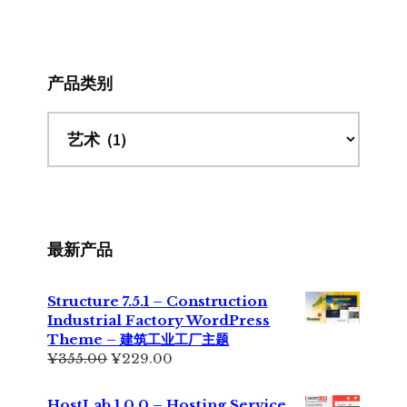
此
网
站
产品类别
最新产品
Structure 7.5.1 – Construction
Industrial Factory WordPress
Theme – 建筑工业工厂主题
原
当
¥
355.00
¥
229.00
价
前
为：
价
HostLab 1.0.0 – Hosting Service