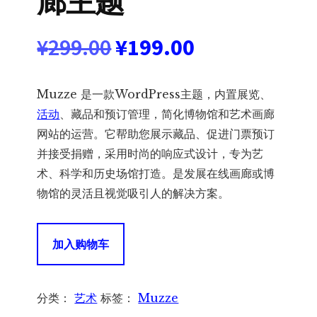
廊主题
原
当
¥
299.00
¥
199.00
价
前
Muzze 是一款WordPress主题，内置展览、
为：
价
活动
、藏品和预订管理，简化博物馆和艺术画廊
网站的运营。它帮助您展示藏品、促进门票预订
¥299.00。
格
并接受捐赠，采用时尚的响应式设计，专为艺
术、科学和历史场馆打造。是发展在线画廊或博
为：
物馆的灵活且视觉吸引人的解决方案。
¥199.00。
Muzze
加入购物车
1.7.3
–
Museum
分类：
艺术
标签：
Muzze
Art