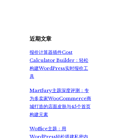
价
前
为：
价
¥2,999.00。
格
为：
¥2,350.00。
近期文章
报价计算器插件Cost
Calculator Builder：轻松
构建WordPress实时报价工
具
Martfury主题深度评测：专
为多卖家WooCommerce商
城打造的店面皮肤与45个首页
构建元素
Woffice主题：用
WordPress轻松搭建私密内