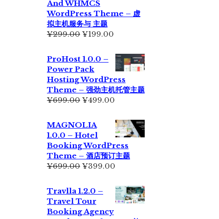
And WHMCS
¥229.00。
WordPress Theme – 虚
拟主机服务与 主题
原
当
¥
299.00
¥
199.00
价
前
为：
价
ProHost 1.0.0 –
¥299.00。
格
Power Pack
为：
Hosting WordPress
¥199.00。
Theme – 强劲主机托管主题
原
当
¥
699.00
¥
499.00
价
前
为：
价
MAGNOLIA
¥699.00。
格
1.0.0 – Hotel
为：
Booking WordPress
¥499.00。
Theme – 酒店预订主题
原
当
¥
699.00
¥
399.00
价
前
为：
价
Travlla 1.2.0 –
¥699.00。
格
Travel Tour
为：
Booking Agency
¥399.00。