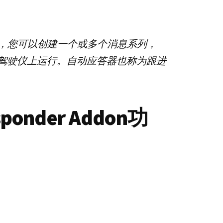
回
复
扩
r Addon，您可以创建一个或多个消息系列，
展
数
驾驶仪上运行。自动应答器也称为跟进
量
esponder Addon功