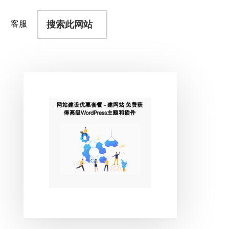
搜
客服
索
此
网
站
主
侧
边
栏