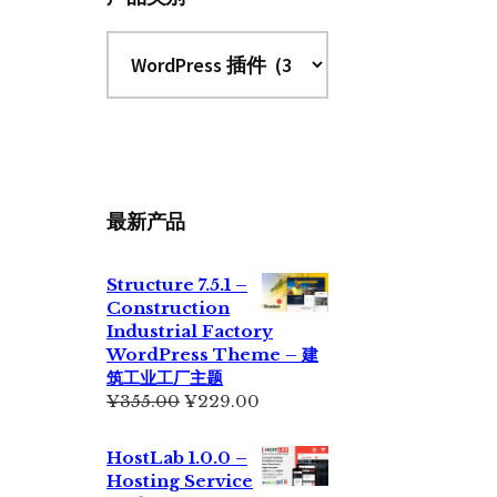
最新产品
Structure 7.5.1 –
Construction
Industrial Factory
WordPress Theme – 建
筑工业工厂主题
原
当
¥
355.00
¥
229.00
价
前
为：
价
HostLab 1.0.0 –
¥355.00。
格
Hosting Service
为：