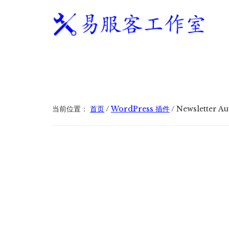
附
跳
跳
跳
过
过
转
加
前
至
到
往
主
页
易
WordPress
菜
主
侧
脚
服
独
要
边
单
客
立
内
栏
工
站
容
作
建
当前位置：
首页
/
WordPress 插件
/
Newsletter 
室
站
服
务
商