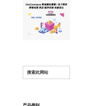
搜
索
此
网
站
产品类别