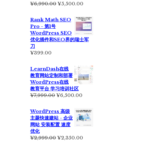
原
当
¥
6,990.00
¥
5,500.00
价
前
为：
价
Rank Math SEO
¥6,990.00。
格
Pro - 第1号
为：
WordPress SEO
¥5,500.00。
优化插件和SEO界的瑞士军
刀
¥
399.00
LearnDash在线
教育网站定制和部署
WordPress在线
教育平台 学习培训社区
原
当
¥
7,999.00
¥
6,500.00
价
前
为：
价
WordPress 高级
¥7,999.00。
格
主题快速建站 - 企业
为：
网站 安装配置 速度
¥6,500.00。
优化
原
当
¥
2,999.00
¥
2,350.00