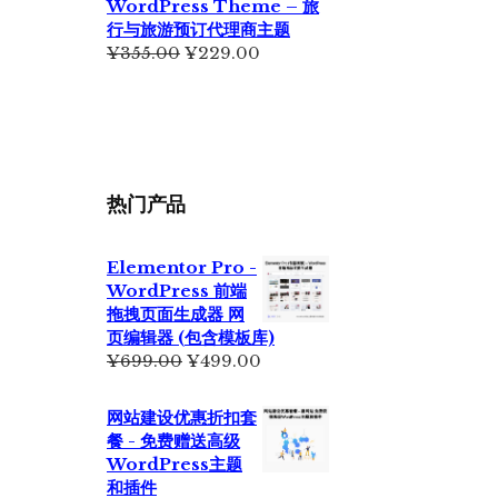
WordPress Theme – 旅
行与旅游预订代理商主题
原
当
¥
355.00
¥
229.00
价
前
为：
价
¥355.00。
格
为：
¥229.00。
热门产品
Elementor Pro -
WordPress 前端
拖拽页面生成器 网
页编辑器 (包含模板库)
原
当
¥
699.00
¥
499.00
价
前
为：
价
网站建设优惠折扣套
¥699.00。
格
餐 - 免费赠送高级
为：
WordPress主题
¥499.00。
和插件