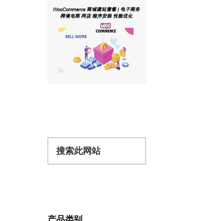
搜
索
此
网
站
产品类别