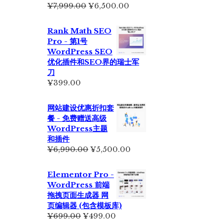
原
当
¥
7,999.00
¥
6,500.00
价
前
为：
价
Rank Math SEO
¥7,999.00。
格
Pro - 第1号
为：
WordPress SEO
¥6,500.00。
优化插件和SEO界的瑞士军
刀
¥
399.00
网站建设优惠折扣套
餐 - 免费赠送高级
WordPress主题
和插件
原
当
¥
6,990.00
¥
5,500.00
价
前
为：
价
Elementor Pro -
¥6,990.00。
格
WordPress 前端
为：
拖拽页面生成器 网
¥5,500.00。
页编辑器 (包含模板库)
原
当
¥
699.00
¥
499.00