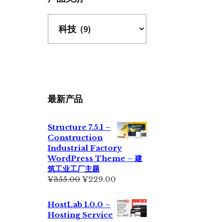
最新产品
Structure 7.5.1 –
Construction
Industrial Factory
WordPress Theme – 建
筑工业工厂主题
原
当
¥
355.00
¥
229.00
价
前
为：
价
HostLab 1.0.0 –
¥355.00。
格
Hosting Service
为：