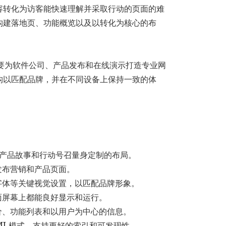
容转化为访客能快速理解并采取行动的页面的难
创
构建落地页、功能概览以及以转化为核心的布
业
科
技
适合需要为软件公司、产品发布和在线演示打造专业网
主
构以匹配品牌，并在不同设备上保持一致的体
题
数
量
、产品故事和行动号召量身定制的布局。
发布营销和产品页面。
字体等关键视觉设置，以匹配品牌形象。
面屏幕上都能良好显示和运行。
价、功能列表和以用户为中心的信息。
ML模式，支持更好的索引和可发现性。