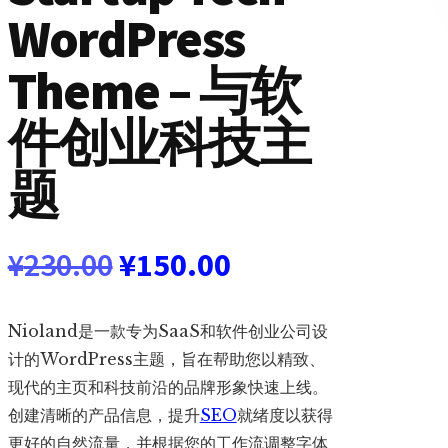
WordPress
Theme – 与软
件创业科技主
题
原
当
¥
230.00
¥
150.00
价
前
Nioland是一款专为SaaS和软件创业公司设
为：
价
计的WordPress主题，旨在帮助您以精致、
现代的主页和科技前沿的品牌形象快速上线。
¥230.00。
格
创建清晰的产品信息，提升
SEO
就绪度以获得
更好的自然流量，并根据您的工作流调整字体