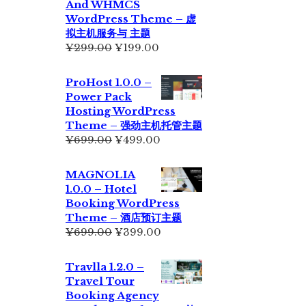
And WHMCS
¥229.00。
WordPress Theme – 虚
拟主机服务与 主题
原
当
¥
299.00
¥
199.00
价
前
为：
价
ProHost 1.0.0 –
¥299.00。
格
Power Pack
为：
Hosting WordPress
¥199.00。
Theme – 强劲主机托管主题
原
当
¥
699.00
¥
499.00
价
前
为：
价
MAGNOLIA
¥699.00。
格
1.0.0 – Hotel
为：
Booking WordPress
¥499.00。
Theme – 酒店预订主题
原
当
¥
699.00
¥
399.00
价
前
为：
价
Travlla 1.2.0 –
¥699.00。
格
Travel Tour
为：
Booking Agency
¥399.00。