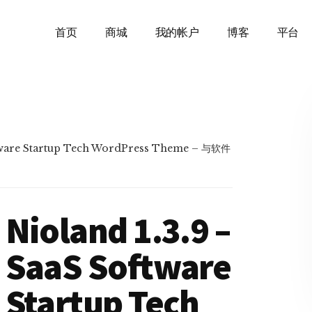
首页
商城
我的帐户
博客
平台
ftware Startup Tech WordPress Theme – 与软件
Nioland 1.3.9 –
SaaS Software
Startup Tech