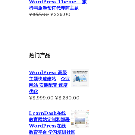
WordPress Theme – 旅
行与旅游预订代理商主题
原
当
¥
355.00
¥
229.00
价
前
为：
价
¥355.00。
格
为：
¥229.00。
热门产品
WordPress 高级
主题快速建站 - 企业
网站 安装配置 速度
优化
原
当
¥
2,999.00
¥
2,350.00
价
前
为：
价
LearnDash在线
¥2,999.00。
格
教育网站定制和部署
为：
WordPress在线
¥2,350.00。
教育平台 学习培训社区