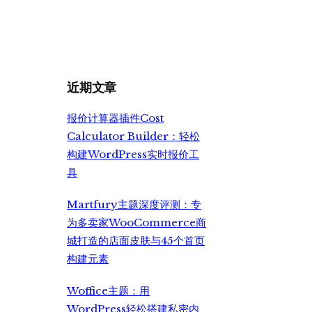
价
前
为：
价
¥699.00。
格
为：
¥499.00。
近期文章
报价计算器插件Cost
Calculator Builder：轻松
构建WordPress实时报价工
具
Martfury主题深度评测：专
为多卖家WooCommerce商
城打造的店面皮肤与45个首页
构建元素
Woffice主题：用
WordPress轻松搭建私密内