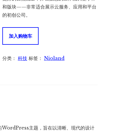
为：
和版块——非常适合展示云服务、应用和平台
¥150.00。
的初创公司。
Nioland
加入购物车
1.3.9
–
SaaS
分类：
科技
标签：
Nioland
Software
Startup
Tech
WordPress
Theme
–
与
软
的WordPress主题，旨在以清晰、现代的设计
件