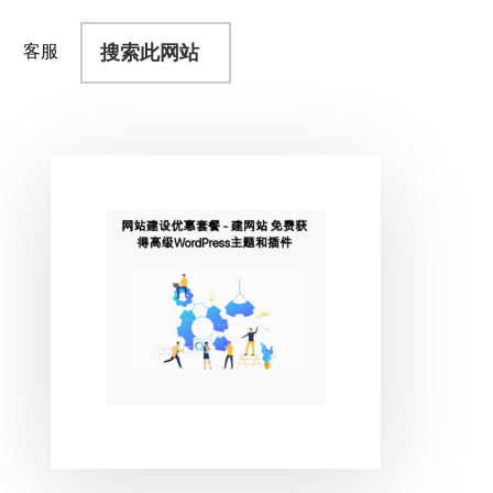
搜
客服
索
此
网
站
主
侧
边
栏