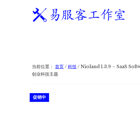
附
跳
跳
跳
过
过
转
加
前
至
到
往
主
页
易
WordPress
菜
主
侧
脚
服
独
要
边
单
客
立
内
栏
工
站
容
作
建
当前位置：
首页
/
科技
/
Nioland 1.3.9 – SaaS So
室
站
创业科技主题
服
务
促销中
商