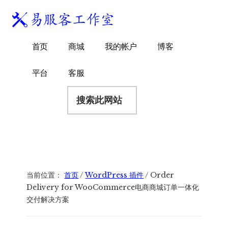
附
跳
跳
跳
过
过
转
加
前
至
到
易
菜
WordPress
往
主
页
首页
商城
我的帐户
博客
服
独
主
侧
脚
单
客
要
边
立
平台
客服
工
内
栏
站
容
搜
作
建
索
室
站
此
服
网
务
站
商
当前位置：
首页
/
WordPress 插件
/
Order
Delivery for WooCommerce电商商城订单一体化
交付解决方案