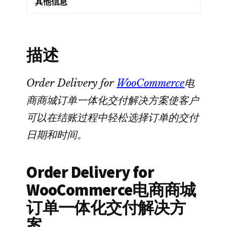
其他信息
单
一
体
描述
化
交
付
Order Delivery for
WooCommerce
电
解
商商城订单一体化交付解决方案使客户
决
可以在结账过程中轻松选择订单的交付
方
日期和时间。
案
数
量
Order Delivery for
WooCommerce电商商城
订单一体化交付解决方
案