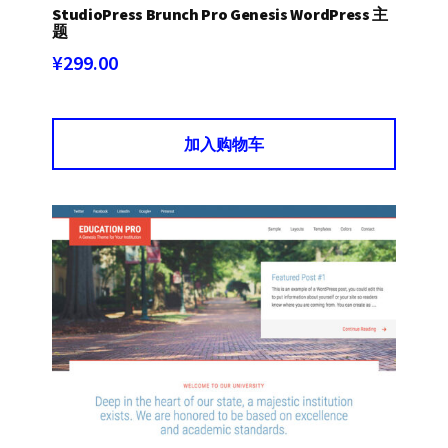
StudioPress Brunch Pro Genesis WordPress 主
题
¥
299.00
加入购物车