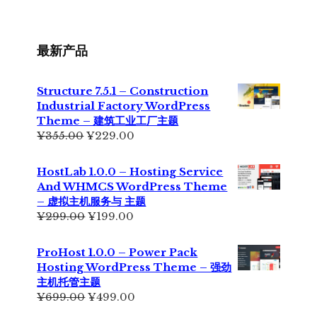
最新产品
Structure 7.5.1 – Construction
Industrial Factory WordPress
Theme – 建筑工业工厂主题
原
当
¥
355.00
¥
229.00
价
前
为：
价
HostLab 1.0.0 – Hosting Service
¥355.00。
格
And WHMCS WordPress Theme
为：
– 虚拟主机服务与 主题
¥229.00。
原
当
¥
299.00
¥
199.00
价
前
为：
价
ProHost 1.0.0 – Power Pack
¥299.00。
格
Hosting WordPress Theme – 强劲
为：
主机托管主题
¥199.00。
原
当
¥
699.00
¥
499.00
价
前