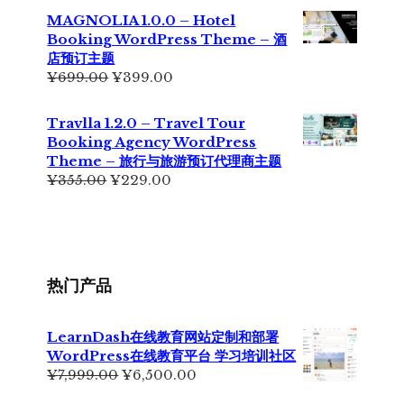
为：
价
MAGNOLIA 1.0.0 – Hotel
¥699.00。
格
Booking WordPress Theme – 酒
为：
店预订主题
¥499.00。
原
当
¥
699.00
¥
399.00
价
前
为：
价
Travlla 1.2.0 – Travel Tour
¥699.00。
格
Booking Agency WordPress
为：
Theme – 旅行与旅游预订代理商主题
¥399.00。
原
当
¥
355.00
¥
229.00
价
前
为：
价
¥355.00。
格
为：
¥229.00。
热门产品
LearnDash在线教育网站定制和部署
WordPress在线教育平台 学习培训社区
原
当
¥
7,999.00
¥
6,500.00
价
前