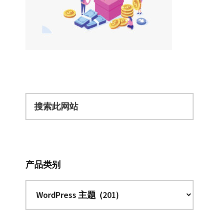
搜
索
此
网
站
产品类别