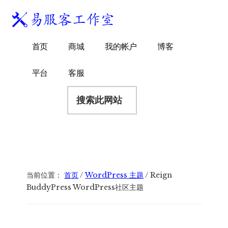
附
跳
跳
跳
过
过
转
加
前
至
到
易
菜
WordPress
往
主
页
首页
商城
我的帐户
博客
服
独
主
侧
脚
单
客
要
边
立
平台
客服
工
内
栏
站
容
搜
作
建
索
室
站
此
服
网
务
站
商
当前位置：
首页
/
WordPress 主题
/
Reign
BuddyPress WordPress社区主题