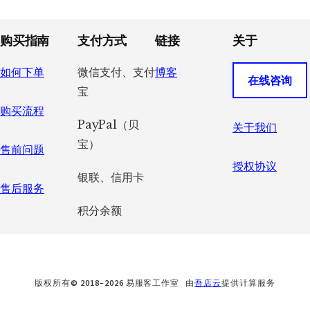
Footer
购买指南
支付方式
链接
关于
如何下单
微信支付、支付
博客
在线咨询
宝
购买流程
PayPal（贝
关于我们
宝）
售前问题
授权协议
银联、信用卡
售后服务
积分余额
版权所有© 2018–2026 易服客工作室 由
吾店云
提供计算服务