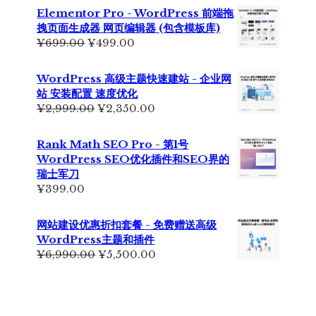
为：
价
Elementor Pro - WordPress 前端拖
¥7,999.00。
格
拽页面生成器 网页编辑器 (包含模板库)
为：
原
当
¥
699.00
¥
499.00
¥6,500.00。
价
前
为：
价
WordPress 高级主题快速建站 - 企业网
¥699.00。
格
站 安装配置 速度优化
为：
原
当
¥
2,999.00
¥
2,350.00
¥499.00。
价
前
为：
价
Rank Math SEO Pro - 第1号
¥2,999.00。
格
WordPress SEO优化插件和SEO界的
为：
瑞士军刀
¥2,350.00。
¥
399.00
网站建设优惠折扣套餐 - 免费赠送高级
WordPress主题和插件
原
当
¥
6,990.00
¥
5,500.00
价
前
为：
价
¥6,990.00。
格
为：