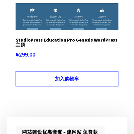
StudioPress Education Pro Genesis WordPress
主题
¥
299.00
加入购物车
主
侧