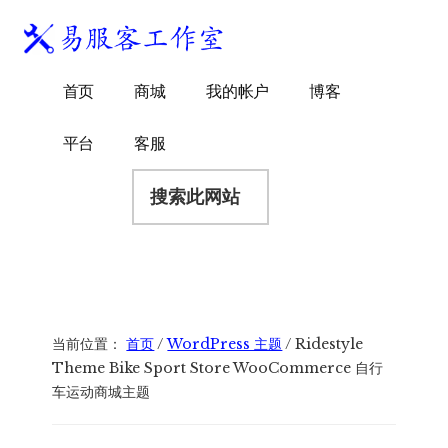
附
跳
跳
跳
过
过
转
加
前
至
到
易
菜
WordPress
往
主
页
首页
商城
我的帐户
博客
服
独
主
侧
脚
单
客
要
边
立
平台
客服
工
内
栏
站
容
搜
作
建
索
室
站
此
服
网
务
站
商
当前位置：
首页
/
WordPress 主题
/
Ridestyle
Theme Bike Sport Store WooCommerce 自行
车运动商城主题