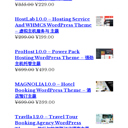
原
当
¥
355.00
¥
229.00
价
前
为：
价
HostLab 1.0.0 – Hosting Service
¥355.00。
格
And WHMCS WordPress Theme
为：
– 虚拟主机服务与 主题
¥229.00。
原
当
¥
299.00
¥
199.00
价
前
为：
价
ProHost 1.0.0 – Power Pack
¥299.00。
格
Hosting WordPress Theme – 强劲
为：
主机托管主题
¥199.00。
原
当
¥
699.00
¥
499.00
价
前
为：
价
MAGNOLIA 1.0.0 – Hotel
¥699.00。
格
Booking WordPress Theme – 酒
为：
店预订主题
¥499.00。
原
当
¥
699.00
¥
399.00
价
前
为：
价
Travlla 1.2.0 – Travel Tour
¥699.00。
格
Booking Agency WordPress
为：