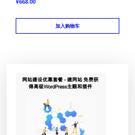
¥
668.00
加入购物车
主
侧
边
栏