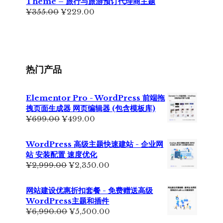
Theme – 旅行与旅游预订代理商主题
¥399.00。
原
当
¥
355.00
¥
229.00
价
前
为：
价
¥355.00。
格
为：
¥229.00。
热门产品
Elementor Pro - WordPress 前端拖
拽页面生成器 网页编辑器 (包含模板库)
原
当
¥
699.00
¥
499.00
价
前
为：
价
WordPress 高级主题快速建站 - 企业网
¥699.00。
格
站 安装配置 速度优化
为：
原
当
¥
2,999.00
¥
2,350.00
¥499.00。
价
前
为：
价
网站建设优惠折扣套餐 - 免费赠送高级
¥2,999.00。
格
WordPress主题和插件
为：
原
当
¥
6,990.00
¥
5,500.00
¥2,350.00。
价
前