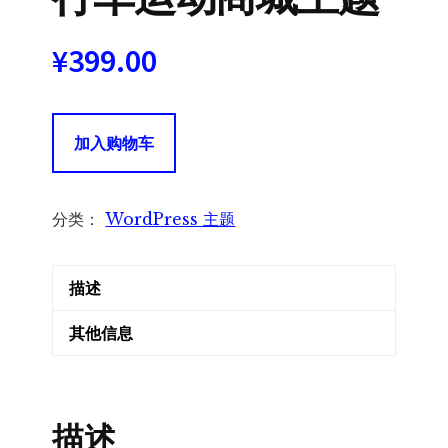
¥
399.00
Ridestyle
加入购物车
Theme
Bike
Sport
分类：
WordPress 主题
Store
WooCommerce
描述
自
行
其他信息
车
运
动
描述
商