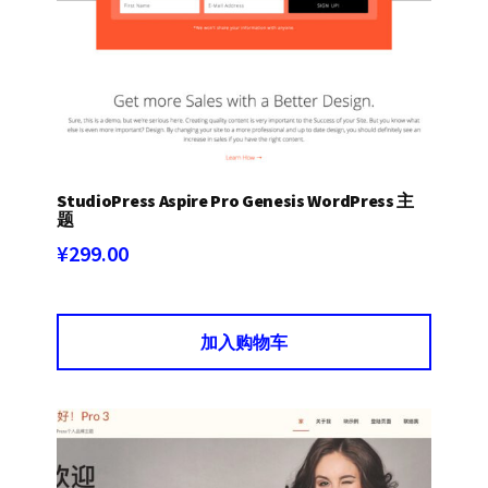
StudioPress Aspire Pro Genesis WordPress 主
题
¥
299.00
加入购物车