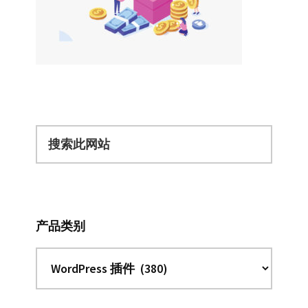
搜
索
此
网
站
产品类别