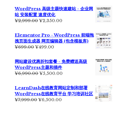
WordPress 高级主题快速建站 - 企业网
站 安装配置 速度优化
原
当
¥
2,999.00
¥
2,350.00
价
前
为：
价
Elementor Pro - WordPress 前端拖
¥2,999.00。
格
拽页面生成器 网页编辑器 (包含模板库)
为：
原
当
¥
699.00
¥
499.00
¥2,350.00。
价
前
为：
价
网站建设优惠折扣套餐 - 免费赠送高级
¥699.00。
格
WordPress主题和插件
为：
原
当
¥
6,990.00
¥
5,500.00
¥499.00。
价
前
为：
价
LearnDash在线教育网站定制和部署
¥6,990.00。
格
WordPress在线教育平台 学习培训社区
为：
原
当
¥
7,999.00
¥
6,500.00
¥5,500.00。
价
前
为：
价
¥7,999.00。
格
为：