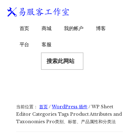
附
跳
跳
跳
过
过
转
加
前
至
到
易
菜
WordPress
往
主
页
首页
商城
我的帐户
博客
服
独
主
侧
脚
单
客
要
边
立
平台
客服
工
内
栏
站
容
搜
作
建
索
室
站
此
服
网
务
站
商
当前位置：
首页
/
WordPress 插件
/
WP Sheet
Editor Categories Tags Product Attributes and
Taxonomies Pro类别、标签、产品属性和分类法