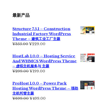
最新产品
Structure 7.5.1 – Construction
Industrial Factory WordPress
Theme – 建筑工业工厂主题
原
当
¥
355.00
¥
229.00
价
前
为：
价
HostLab 1.0.0 – Hosting Service
¥355.00。
格
And WHMCS WordPress Theme
为：
– 虚拟主机服务与 主题
¥229.00。
原
当
¥
299.00
¥
199.00
价
前
为：
价
ProHost 1.0.0 – Power Pack
¥299.00。
格
Hosting WordPress Theme – 强劲
为：
主机托管主题
¥199.00。
原
当
¥
699.00
¥
499.00
价
前