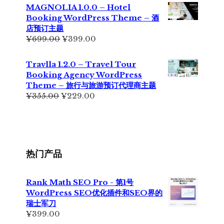
为：
价
MAGNOLIA 1.0.0 – Hotel
¥699.00。
格
Booking WordPress Theme – 酒
为：
店预订主题
¥499.00。
原
当
¥
699.00
¥
399.00
价
前
为：
价
Travlla 1.2.0 – Travel Tour
¥699.00。
格
Booking Agency WordPress
为：
Theme – 旅行与旅游预订代理商主题
¥399.00。
原
当
¥
355.00
¥
229.00
价
前
为：
价
¥355.00。
格
为：
¥229.00。
热门产品
Rank Math SEO Pro - 第1号
WordPress SEO优化插件和SEO界的
瑞士军刀
¥
399.00