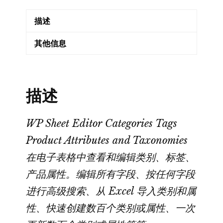
Attributes
描述
and
Taxonomies
其他信息
Pro
类
别、
描述
标
签、
产
WP Sheet Editor Categories Tags
品
Product Attributes and Taxonomies
属
在电子表格中查看和编辑类别、标签、
性
产品属性。编辑所有字段、按任何字段
和
进行高级搜索、从 Excel 导入类别和属
分
类
性、快速创建数百个类别或属性、一次
法