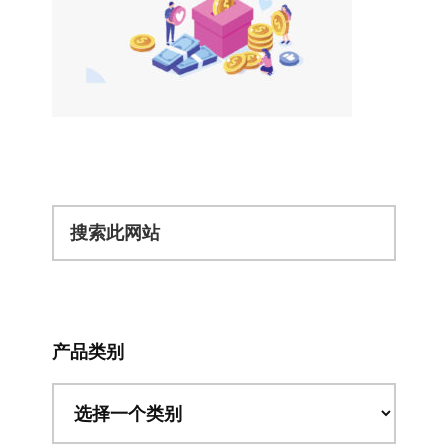
搜
索
此
网
站
产品类别