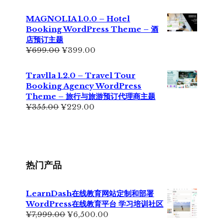
价
前
为：
价
MAGNOLIA 1.0.0 – Hotel
¥699.00。
格
Booking WordPress Theme – 酒
为：
店预订主题
¥499.00。
原
当
¥
699.00
¥
399.00
价
前
为：
价
Travlla 1.2.0 – Travel Tour
¥699.00。
格
Booking Agency WordPress
为：
Theme – 旅行与旅游预订代理商主题
¥399.00。
原
当
¥
355.00
¥
229.00
价
前
为：
价
¥355.00。
格
为：
¥229.00。
热门产品
LearnDash在线教育网站定制和部署
WordPress在线教育平台 学习培训社区
原
当
¥
7,999.00
¥
6,500.00