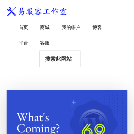
附
跳
跳
跳
过
过
转
加
前
至
到
易
菜
WordPress
往
主
页
首页
商城
我的帐户
博客
服
独
主
侧
脚
单
客
要
边
立
平台
客服
工
内
栏
站
容
搜
作
建
索
室
站
此
服
网
务
站
商