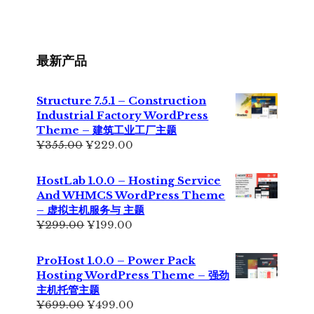
最新产品
Structure 7.5.1 – Construction
Industrial Factory WordPress
Theme – 建筑工业工厂主题
原
当
¥
355.00
¥
229.00
价
前
为：
价
HostLab 1.0.0 – Hosting Service
¥355.00。
格
And WHMCS WordPress Theme
为：
– 虚拟主机服务与 主题
¥229.00。
原
当
¥
299.00
¥
199.00
价
前
为：
价
ProHost 1.0.0 – Power Pack
¥299.00。
格
Hosting WordPress Theme – 强劲
为：
主机托管主题
¥199.00。
原
当
¥
699.00
¥
499.00