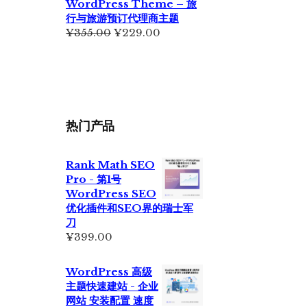
WordPress Theme – 旅
行与旅游预订代理商主题
原
当
¥
355.00
¥
229.00
价
前
为：
价
¥355.00。
格
为：
¥229.00。
热门产品
Rank Math SEO
Pro - 第1号
WordPress SEO
优化插件和SEO界的瑞士军
刀
¥
399.00
WordPress 高级
主题快速建站 - 企业
网站 安装配置 速度