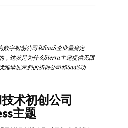
术
初
创
公
司
Elementor
专为数字初创公司和SaaS企业量身定
WordPress
主
，这就是为什么Sierra主题提供无限
题
雅地展示您的初创公司和SaaS功
数
量
aaS和技术初创公司
ress主题