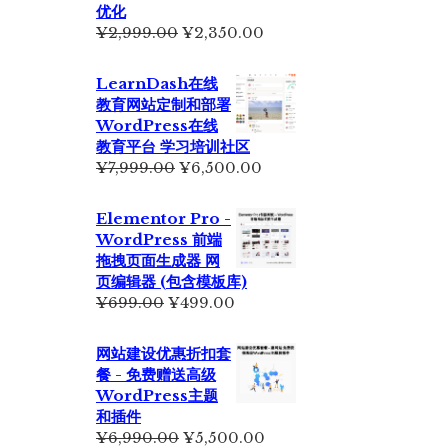
优化
原
当
¥
2,999.00
¥
2,350.00
价
前
为：
价
LearnDash在线
¥2,999.00。
格
教育网站定制和部署
为：
WordPress在线
¥2,350.00。
教育平台 学习培训社区
原
当
¥
7,999.00
¥
6,500.00
价
前
为：
价
Elementor Pro -
¥7,999.00。
格
WordPress 前端
为：
拖拽页面生成器 网
¥6,500.00。
页编辑器 (包含模板库)
原
当
¥
699.00
¥
499.00
价
前
为：
价
网站建设优惠折扣套
¥699.00。
格
餐 - 免费赠送高级
为：
WordPress主题
¥499.00。
和插件
原
当
¥
6,990.00
¥
5,500.00