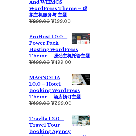
And WHMCS
¥229.00。
WordPress Theme – 虚
拟主机服务与 主题
原
当
¥
299.00
¥
199.00
价
前
为：
价
ProHost 1.0.0 –
¥299.00。
格
Power Pack
为：
Hosting WordPress
¥199.00。
Theme – 强劲主机托管主题
原
当
¥
699.00
¥
499.00
价
前
为：
价
MAGNOLIA
¥699.00。
格
1.0.0 – Hotel
为：
Booking WordPress
¥499.00。
Theme – 酒店预订主题
原
当
¥
699.00
¥
399.00
价
前
为：
价
Travlla 1.2.0 –
¥699.00。
格
Travel Tour
为：
Booking Agency
¥399.00。