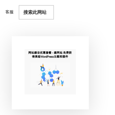
搜
客服
索
此
网
站
主
侧
边
栏