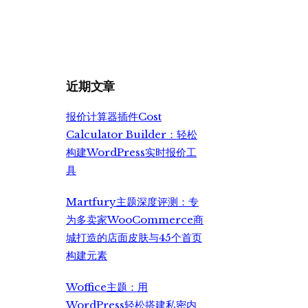
价
前
为：
价
¥6,990.00。
格
为：
¥5,500.00。
近期文章
报价计算器插件Cost
Calculator Builder：轻松
构建WordPress实时报价工
具
Martfury主题深度评测：专
为多卖家WooCommerce商
城打造的店面皮肤与45个首页
构建元素
Woffice主题：用
WordPress轻松搭建私密内