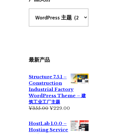
最新产品
Structure 7.5.1 –
Construction
Industrial Factory
WordPress Theme – 建
筑工业工厂主题
原
当
¥
355.00
¥
229.00
价
前
为：
价
HostLab 1.0.0 –
¥355.00。
格
Hosting Service
为：