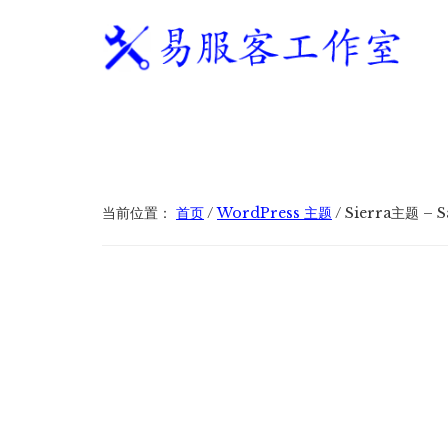
附
跳
跳
跳
过
过
转
加
前
至
到
往
主
页
易
WordPress
菜
主
侧
脚
服
独
要
边
单
客
立
内
栏
工
站
容
作
建
当前位置：
首页
/
WordPress 主题
/
Sierra主题 –
室
站
服
务
商