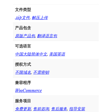
文件类型
.zip文件
,
解压上传
产品包含
原版产品包
,
翻译语言包
可选语言
中国大陆简体中文
,
美国英语
授权方式
不限域名
,
不需密钥
兼容程序
WooCommerce
服务项目
免费更新
,
售前咨询
,
售后服务
,
指导安装