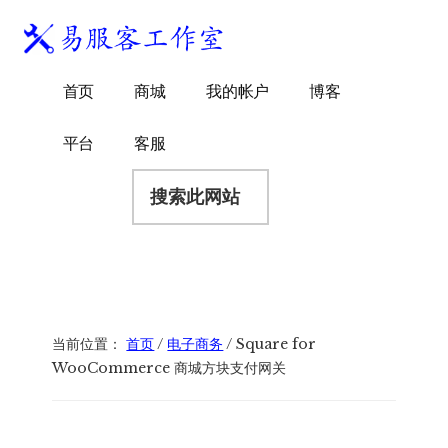
附
跳
跳
跳
过
过
转
加
前
至
到
易
菜
WordPress
往
主
页
首页
商城
我的帐户
博客
服
独
主
侧
脚
单
客
要
边
立
平台
客服
工
内
栏
站
容
搜
作
建
索
室
站
此
服
网
务
站
商
当前位置：
首页
/
电子商务
/
Square for
WooCommerce 商城方块支付网关