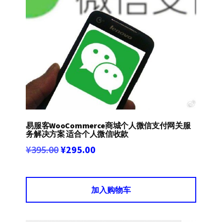
易服客WooCommerce商城个人微信支付网关服
务解决方案 适合个人微信收款
原
当
¥
395.00
¥
295.00
价
前
为：
价
加入购物车
¥395.00。
格
为：