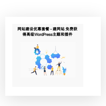
主
侧
边
栏