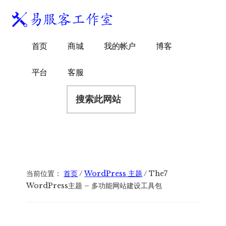
附
跳
跳
跳
过
过
转
加
前
至
到
易
菜
WordPress
往
主
页
首页
商城
我的帐户
博客
服
独
主
侧
脚
单
客
要
边
立
平台
客服
工
内
栏
站
容
搜
作
建
索
室
站
此
服
网
务
站
商
当前位置：
首页
/
WordPress 主题
/
The7
WordPress主题 – 多功能网站建设工具包