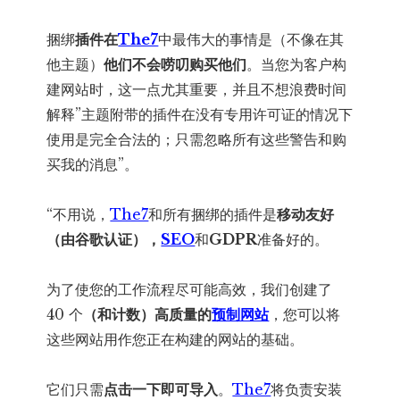
捆绑
插件在
The7
中最伟大的事情是（不像在其
他主题）
他们不会唠叨购买他们
。当您为客户构
建网站时，这一点尤其重要，并且不想浪费时间
解释”主题附带的插件在没有专用许可证的情况下
使用是完全合法的；只需忽略所有这些警告和购
买我的消息”。
“不用说，
The7
和所有捆绑的插件是
移动友好
（由谷歌认证），
SEO
和
GDPR
准备好的。
为了使您的工作流程尽可能高效，我们创建了
40 个
（和计数）高质量的
预制网站
，您可以将
这些网站用作您正在构建的网站的基础。
它们只需
点击一下即可导入
。
The7
将负责安装