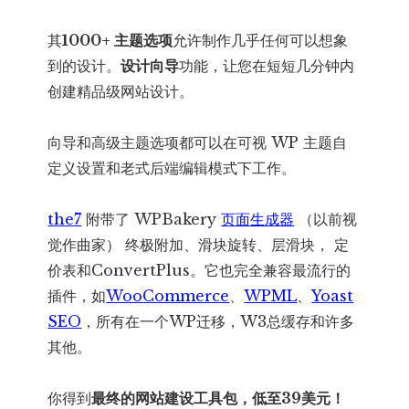
其
1000+ 主题选项
允许制作几乎任何可以想象
到的设计。
设计向导
功能，让您在短短几分钟内
创建精品级网站设计。
向导和高级主题选项都可以在可视 WP 主题自
定义设置和老式后端编辑模式下工作。
the7
附带了 WPBakery
页面生成器
（以前视
觉作曲家） 终极附加、滑块旋转、层滑块， 定
价表和ConvertPlus。它也完全兼容最流行的
插件，如
WooCommerce
、
WPML
、
Yoast
SEO
，所有在一个WP迁移，W3总缓存和许多
其他。
你得到
最终的网站建设工具包，低至39美元！