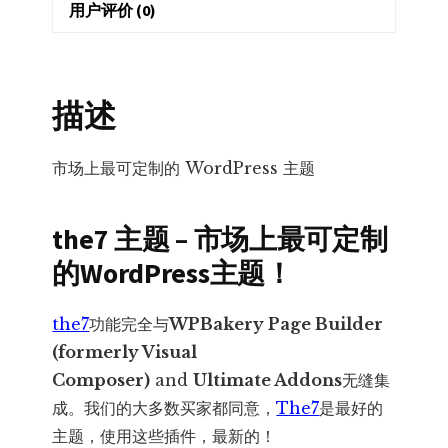
站
用户评价 (0)
建
设
工
描述
具
包
市场上最可定制的 WordPress 主题
数
量
the7 主题 – 市场上最可定制
的WordPress主题！
the7
功能完全与
WPBakery Page Builder
(formerly Visual
Composer)
and
Ultimate Addons
无缝集
成。我们的大多数买家都同意，
The7
是最好的
主题，使用这些插件，最新的！