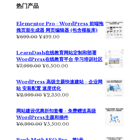
¥229.00。
热门产品
Elementor Pro - WordPress 前端拖
拽页面生成器 网页编辑器 (包含模板库)
原
当
¥
699.00
¥
499.00
价
前
为：
价
LearnDash在线教育网站定制和部署
¥699.00。
格
WordPress在线教育平台 学习培训社区
为：
原
当
¥
7,999.00
¥
6,500.00
¥499.00。
价
前
为：
价
WordPress 高级主题快速建站 - 企业网
¥7,999.00。
格
站 安装配置 速度优化
为：
原
当
¥
2,999.00
¥
2,350.00
¥6,500.00。
价
前
为：
价
网站建设优惠折扣套餐 - 免费赠送高级
¥2,999.00。
格
WordPress主题和插件
为：
原
当
¥
6,990.00
¥
5,500.00
¥2,350.00。
价
前
为：
价
Rank Math SEO Pro - 第1号