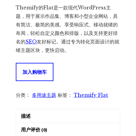
价
前
Themify的Flat是一款现代WordPress主
为：
价
题，用于展示作品集、博客和小型企业网站，具
有简洁、极简的美感。享受响应式、移动就绪的
¥360.00。
格
布局，轻松自定义颜色和排版，以及支持更好排
名的
SEO
友好标记。通过专为转化页面设计的就
为：
绪主题区块，更快启动。
¥155.00。
Themify
加入购物车
Flat
7.6.4
–
分类：
多用途主题
标签：
Themify Flat
Themify
WordPress
描述
Theme
–
用户评价 (0)
现