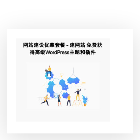
为：
¥195.00。
主
侧
边
栏