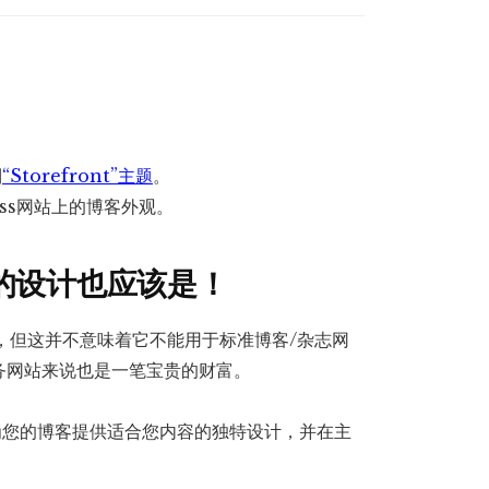
Woocommerce
–
Storefront
Blog
Customizer
到
“Storefront”主题
。
数
ess网站上的博客外观。
量
的设计也应该是！
，但这并不意味着它不能用于标准博客/杂志网
务网站来说也是一笔宝贵的财富。
为您的博客提供适合您内容的独特设计，并在主