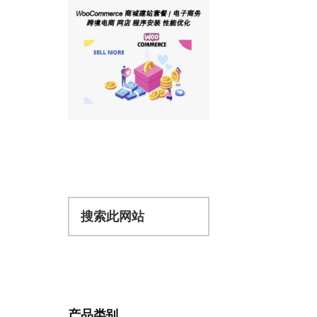
搜
索
此
网
站
产品类别