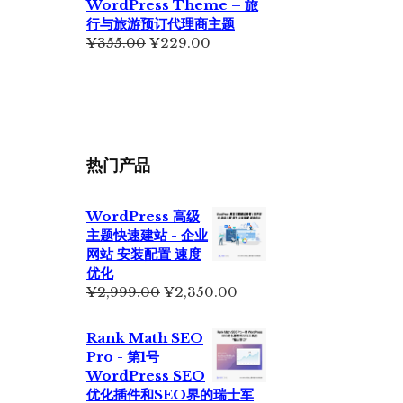
WordPress Theme – 旅
行与旅游预订代理商主题
原
当
¥
355.00
¥
229.00
价
前
为：
价
¥355.00。
格
为：
¥229.00。
热门产品
WordPress 高级
主题快速建站 - 企业
网站 安装配置 速度
优化
原
当
¥
2,999.00
¥
2,350.00
价
前
为：
价
Rank Math SEO
¥2,999.00。
格
Pro - 第1号
为：
WordPress SEO
¥2,350.00。
优化插件和SEO界的瑞士军