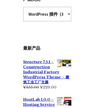
最新产品
Structure 7.5.1 –
Construction
Industrial Factory
WordPress Theme – 建
筑工业工厂主题
原
当
¥
355.00
¥
229.00
价
前
为：
价
HostLab 1.0.0 –
¥355.00。
格
Hosting Service
为：