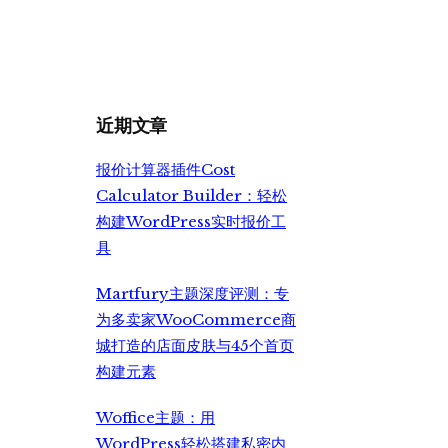
价
前
为：
价
¥6,990.00。
格
为：
¥5,500.00。
近期文章
报价计算器插件Cost
Calculator Builder：轻松
构建WordPress实时报价工
具
Martfury主题深度评测：专
为多卖家WooCommerce商
城打造的店面皮肤与45个首页
构建元素
Woffice主题：用
WordPress轻松搭建私密内