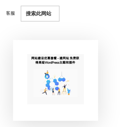
搜
客服
索
此
网
站
主
侧
边
栏