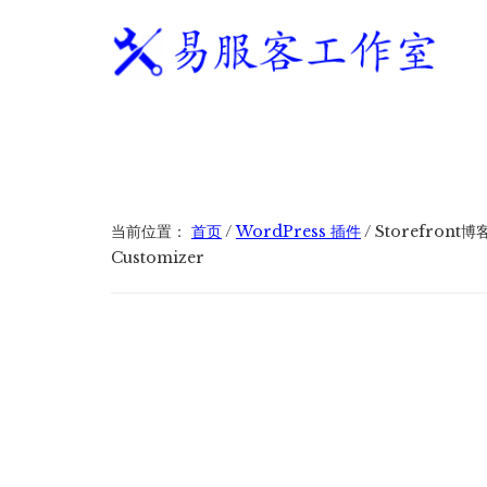
附
跳
跳
跳
过
过
转
加
前
至
到
往
主
页
易
WordPress
菜
主
侧
脚
服
独
要
边
单
客
立
内
栏
工
站
容
作
建
当前位置：
首页
/
WordPress 插件
/
Storefront博
室
站
Customizer
服
务
商