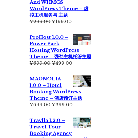
And WHMCS
¥229.00。
WordPress Theme – 虚
拟主机服务与 主题
原
当
¥
299.00
¥
199.00
价
前
为：
价
ProHost 1.0.0 –
¥299.00。
格
Power Pack
为：
Hosting WordPress
¥199.00。
Theme – 强劲主机托管主题
原
当
¥
699.00
¥
499.00
价
前
为：
价
MAGNOLIA
¥699.00。
格
1.0.0 – Hotel
为：
Booking WordPress
¥499.00。
Theme – 酒店预订主题
原
当
¥
699.00
¥
399.00
价
前
为：
价
Travlla 1.2.0 –
¥699.00。
格
Travel Tour
为：
Booking Agency
¥399.00。