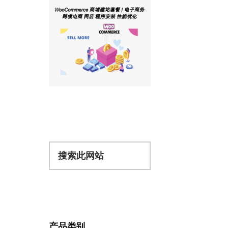
搜
索
此
网
站
产品类别