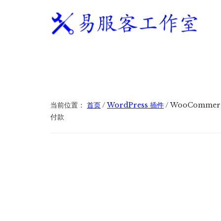
附
跳
跳
跳
过
过
转
加
前
至
到
往
主
页
易
WordPress
菜
主
侧
脚
服
独
要
边
单
客
立
内
栏
工
站
容
作
建
当前位置：
首页
/
WordPress 插件
/
WooCommerc
室
站
付款
服
务
商