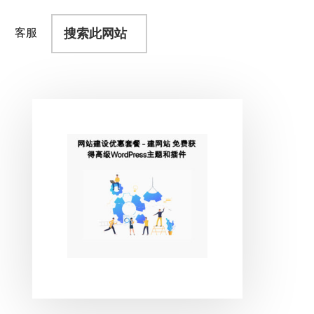
搜
客服
索
此
网
站
主
侧
边
栏