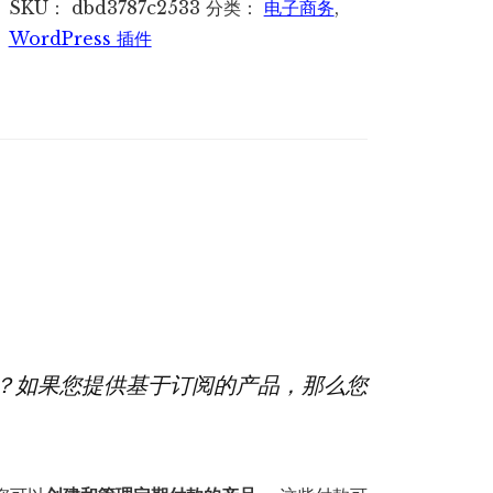
SKU：
dbd3787c2533
分类：
电子商务
,
商
WordPress 插件
城
订
阅
自
动
定
期
付
款
循
环
？如果您提供基于订阅的产品，那么您
付
款
数
量