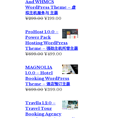
And WHMCS
¥229.00。
WordPress Theme – 虚
拟主机服务与 主题
原
当
¥
299.00
¥
199.00
价
前
为：
价
ProHost 1.0.0 –
¥299.00。
格
Power Pack
为：
Hosting WordPress
¥199.00。
Theme – 强劲主机托管主题
原
当
¥
699.00
¥
499.00
价
前
为：
价
MAGNOLIA
¥699.00。
格
1.0.0 – Hotel
为：
Booking WordPress
¥499.00。
Theme – 酒店预订主题
原
当
¥
699.00
¥
399.00
价
前
为：
价
Travlla 1.2.0 –
¥699.00。
格
Travel Tour
为：
Booking Agency
¥399.00。