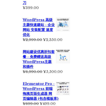
刀
¥
399.00
WordPress 高级
主题快速建站 - 企业
网站 安装配置 速度
优化
原
当
¥
2,999.00
¥
2,350.00
价
前
为：
价
网站建设优惠折扣套
¥2,999.00。
格
餐 - 免费赠送高级
为：
WordPress主题
¥2,350.00。
和插件
原
当
¥
6,990.00
¥
5,500.00
价
前
为：
价
Elementor Pro -
¥6,990.00。
格
WordPress 前端
为：
拖拽页面生成器 网
¥5,500.00。
页编辑器 (包含模板库)
原
当
¥
699.00
¥
499.00