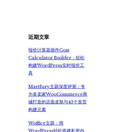
价
前
为：
价
¥699.00。
格
为：
¥499.00。
近期文章
报价计算器插件Cost
Calculator Builder：轻松
构建WordPress实时报价工
具
Martfury主题深度评测：专
为多卖家WooCommerce商
城打造的店面皮肤与45个首页
构建元素
Woffice主题：用
WordPress轻松搭建私密内