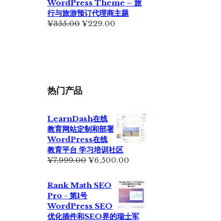
WordPress Theme – 旅
行与旅游预订代理商主题
原
当
¥
355.00
¥
229.00
价
前
为：
价
¥355.00。
格
为：
¥229.00。
热门产品
LearnDash在线
教育网站定制和部署
WordPress在线
教育平台 学习培训社区
原
当
¥
7,999.00
¥
6,500.00
价
前
为：
价
Rank Math SEO
¥7,999.00。
格
Pro - 第1号
为：
WordPress SEO
¥6,500.00。
优化插件和SEO界的瑞士军