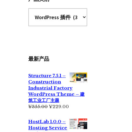
最新产品
Structure 7.5.1 –
Construction
Industrial Factory
WordPress Theme – 建
筑工业工厂主题
原
当
¥
355.00
¥
229.00
价
前
为：
价
HostLab 1.0.0 –
¥355.00。
格
Hosting Service
为：