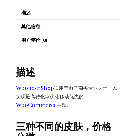
商
描述
专
业
其他信息
者
的
用户评价 (0)
WooCommerce
主
题
描述
数
量
WoonderShop
适用于电子商务专业人士，以
实现最高转化率优化移动优先的
WooCommerce
主题。
三种不同的皮肤，价格