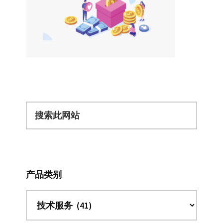
搜
索
此
网
站
产品类别