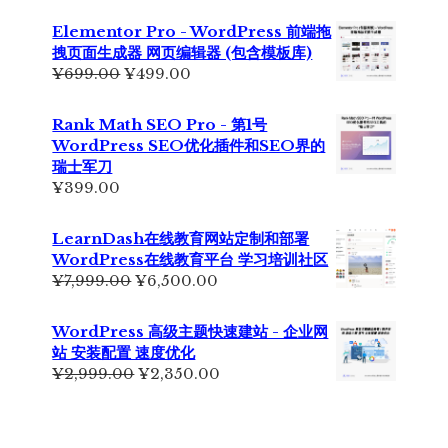
价
前
为：
价
Elementor Pro - WordPress 前端拖
¥6,990.00。
格
拽页面生成器 网页编辑器 (包含模板库)
为：
原
当
¥
699.00
¥
499.00
¥5,500.00。
价
前
为：
价
Rank Math SEO Pro - 第1号
¥699.00。
格
WordPress SEO优化插件和SEO界的
为：
瑞士军刀
¥499.00。
¥
399.00
LearnDash在线教育网站定制和部署
WordPress在线教育平台 学习培训社区
原
当
¥
7,999.00
¥
6,500.00
价
前
为：
价
WordPress 高级主题快速建站 - 企业网
¥7,999.00。
格
站 安装配置 速度优化
为：
原
当
¥
2,999.00
¥
2,350.00
¥6,500.00。
价
前
为：
价
¥2,999.00。
格