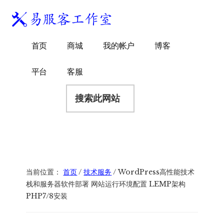
附
跳
跳
跳
过
过
转
加
前
至
到
易
菜
WordPress
往
主
页
首页
商城
我的帐户
博客
服
独
主
侧
脚
单
客
要
边
立
平台
客服
工
内
栏
站
容
搜
作
建
索
室
站
此
服
网
务
站
商
当前位置：
首页
/
技术服务
/
WordPress高性能技术
栈和服务器软件部署 网站运行环境配置 LEMP架构
PHP7/8安装