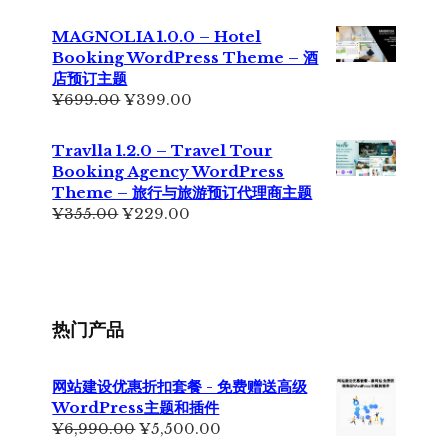
价
前
为：
价
MAGNOLIA 1.0.0 – Hotel
¥699.00。
格
Booking WordPress Theme – 酒
为：
店预订主题
¥499.00。
原
当
¥
699.00
¥
399.00
价
前
为：
价
Travlla 1.2.0 – Travel Tour
¥699.00。
格
Booking Agency WordPress
为：
Theme – 旅行与旅游预订代理商主题
¥399.00。
原
当
¥
355.00
¥
229.00
价
前
为：
价
¥355.00。
格
为：
¥229.00。
热门产品
网站建设优惠折扣套餐 - 免费赠送高级
WordPress主题和插件
原
当
¥
6,990.00
¥
5,500.00