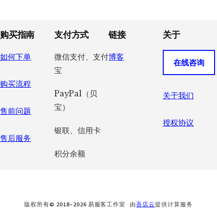
Footer
购买指南
支付方式
链接
关于
如何下单
微信支付、支付
博客
在线咨询
宝
购买流程
PayPal（贝
关于我们
宝）
售前问题
授权协议
银联、信用卡
售后服务
积分余额
版权所有© 2018–2026 易服客工作室 由
吾店云
提供计算服务