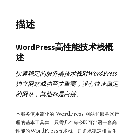
务
器
描述
软
件
部
WordPress高性能技术栈概
署
述
网
站
快速稳定的服务器技术栈对WordPress
运
行
独立网站成功至关重要，没有快速稳定
环
的网站，其他都是白搭。
境
配
本服务使用简化的 WordPress 网站和服务器管
置
理的基本工具集，只需几个命令即可部署一套高
LEMP
性能的WordPress技术栈，是追求稳定和高性
架