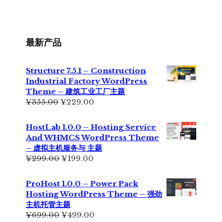
最新产品
Structure 7.5.1 – Construction
Industrial Factory WordPress
Theme – 建筑工业工厂主题
原
当
¥
355.00
¥
229.00
价
前
为：
价
HostLab 1.0.0 – Hosting Service
¥355.00。
格
And WHMCS WordPress Theme
为：
– 虚拟主机服务与 主题
¥229.00。
原
当
¥
299.00
¥
199.00
价
前
为：
价
ProHost 1.0.0 – Power Pack
¥299.00。
格
Hosting WordPress Theme – 强劲
为：
主机托管主题
¥199.00。
原
当
¥
699.00
¥
499.00