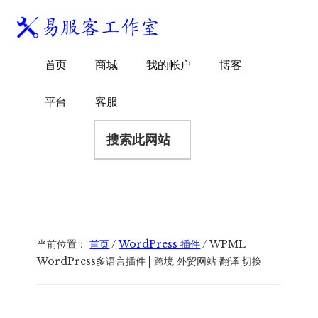
附
跳
跳
跳
过
过
转
加
前
至
到
易
菜
WordPress
往
主
页
首页
商城
我的帐户
博客
服
独
主
侧
脚
单
客
要
边
立
平台
客服
工
内
栏
站
容
搜
作
建
索
室
站
此
服
网
务
站
商
当前位置：
首页
/
WordPress 插件
/
WPML
WordPress多语言插件 | 跨境 外贸网站 翻译 切换