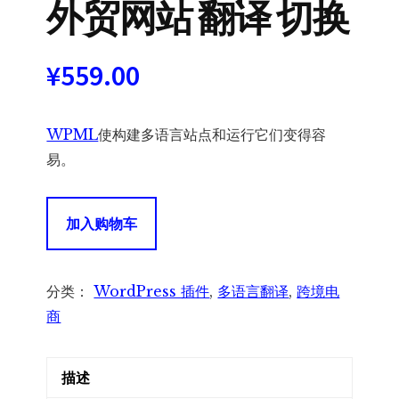
外贸网站 翻译 切换
¥
559.00
WPML
使构建多语言站点和运行它们变得容
易。
WPML
加入购物车
Wordpress
多
语
分类：
WordPress 插件
,
多语言翻译
,
跨境电
言
商
插
件
描述
|