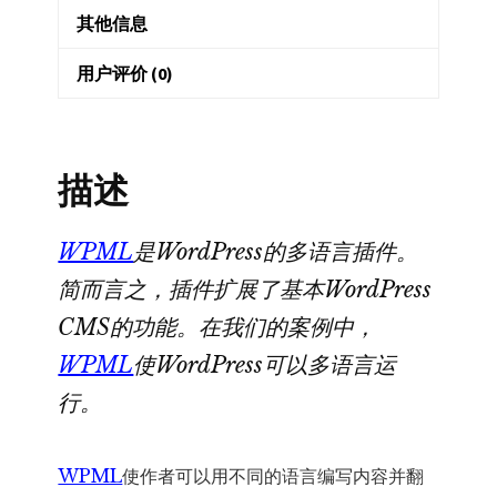
跨
其他信息
境
外
用户评价 (0)
贸
网
站
描述
翻
译
WPML
是WordPress的多语言插件。
切
简而言之，插件扩展了基本WordPress
换
数
CMS的功能。在我们的案例中，
量
WPML
使WordPress可以多语言运
行。
WPML
使作者可以用不同的语言编写内容并翻