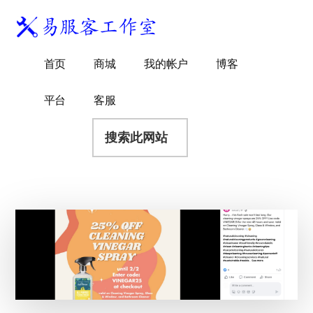
附
跳
跳
跳
过
过
转
加
前
至
到
易
菜
WordPress
往
主
页
首页
商城
我的帐户
博客
服
独
主
侧
脚
单
客
要
边
立
平台
客服
工
内
栏
站
容
搜
作
建
索
室
站
此
服
网
务
站
商