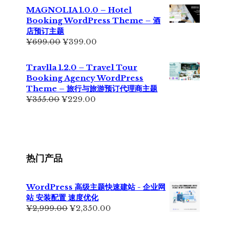
为：
价
MAGNOLIA 1.0.0 – Hotel
¥699.00。
格
Booking WordPress Theme – 酒
为：
店预订主题
¥499.00。
原
当
¥
699.00
¥
399.00
价
前
为：
价
Travlla 1.2.0 – Travel Tour
¥699.00。
格
Booking Agency WordPress
为：
Theme – 旅行与旅游预订代理商主题
¥399.00。
原
当
¥
355.00
¥
229.00
价
前
为：
价
¥355.00。
格
为：
¥229.00。
热门产品
WordPress 高级主题快速建站 - 企业网
站 安装配置 速度优化
原
当
¥
2,999.00
¥
2,350.00
价
前