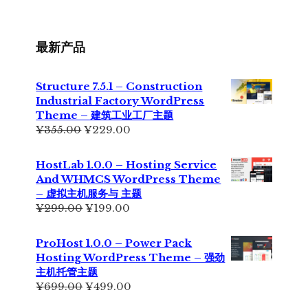
最新产品
Structure 7.5.1 – Construction
Industrial Factory WordPress
Theme – 建筑工业工厂主题
原
当
¥
355.00
¥
229.00
价
前
为：
价
HostLab 1.0.0 – Hosting Service
¥355.00。
格
And WHMCS WordPress Theme
为：
– 虚拟主机服务与 主题
¥229.00。
原
当
¥
299.00
¥
199.00
价
前
为：
价
ProHost 1.0.0 – Power Pack
¥299.00。
格
Hosting WordPress Theme – 强劲
为：
主机托管主题
¥199.00。
原
当
¥
699.00
¥
499.00
价
前