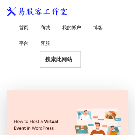
附
跳
跳
跳
过
过
转
加
前
至
到
易
菜
WordPress
往
主
页
首页
商城
我的帐户
博客
服
独
主
侧
脚
单
客
要
边
立
平台
客服
工
内
栏
站
容
搜
作
建
索
室
站
此
服
网
务
站
商