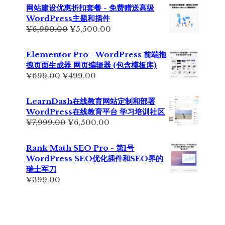
为：
价
网站建设优惠折扣套餐 - 免费赠送高级
¥2,999.00。
格
WordPress主题和插件
为：
原
当
¥
6,990.00
¥
5,500.00
¥2,350.00。
价
前
为：
价
Elementor Pro - WordPress 前端拖
¥6,990.00。
格
拽页面生成器 网页编辑器 (包含模板库)
为：
原
当
¥
699.00
¥
499.00
¥5,500.00。
价
前
为：
价
LearnDash在线教育网站定制和部署
¥699.00。
格
WordPress在线教育平台 学习培训社区
为：
原
当
¥
7,999.00
¥
6,500.00
¥499.00。
价
前
为：
价
Rank Math SEO Pro - 第1号
¥7,999.00。
格
WordPress SEO优化插件和SEO界的
为：
瑞士军刀
¥6,500.00。
¥
399.00