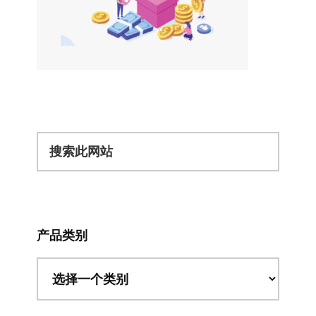
搜
索
此
网
站
产品类别