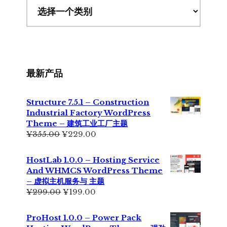
最新产品
Structure 7.5.1 – Construction
Industrial Factory WordPress
Theme – 建筑工业工厂主题
原
当
¥
355.00
¥
229.00
价
前
为：
价
HostLab 1.0.0 – Hosting Service
¥355.00。
格
And WHMCS WordPress Theme
为：
– 虚拟主机服务与 主题
¥229.00。
原
当
¥
299.00
¥
199.00
价
前
为：
价
ProHost 1.0.0 – Power Pack
¥299.00。
格