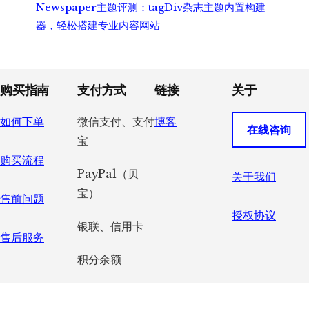
Newspaper主题评测：tagDiv杂志主题内置构建
器，轻松搭建专业内容网站
Footer
购买指南
支付方式
链接
关于
如何下单
微信支付、支付
博客
在线咨询
宝
购买流程
PayPal（贝
关于我们
宝）
售前问题
授权协议
银联、信用卡
售后服务
积分余额