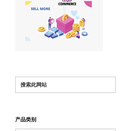
搜
索
此
网
站
产品类别