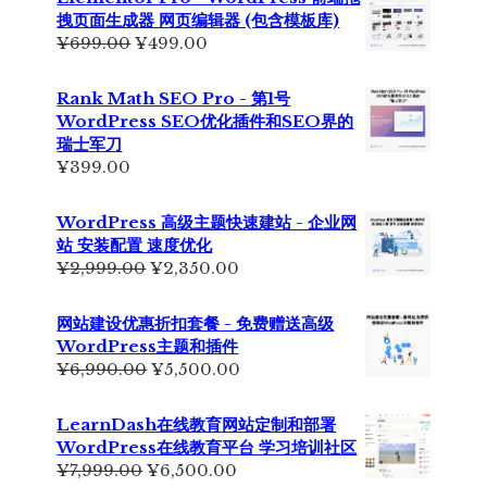
拽页面生成器 网页编辑器 (包含模板库)
原
当
¥
699.00
¥
499.00
价
前
为：
价
Rank Math SEO Pro - 第1号
¥699.00。
格
WordPress SEO优化插件和SEO界的
为：
瑞士军刀
¥499.00。
¥
399.00
WordPress 高级主题快速建站 - 企业网
站 安装配置 速度优化
原
当
¥
2,999.00
¥
2,350.00
价
前
为：
价
网站建设优惠折扣套餐 - 免费赠送高级
¥2,999.00。
格
WordPress主题和插件
为：
原
当
¥
6,990.00
¥
5,500.00
¥2,350.00。
价
前
为：
价
LearnDash在线教育网站定制和部署
¥6,990.00。
格
WordPress在线教育平台 学习培训社区
为：
原
当
¥
7,999.00
¥
6,500.00
¥5,500.00。