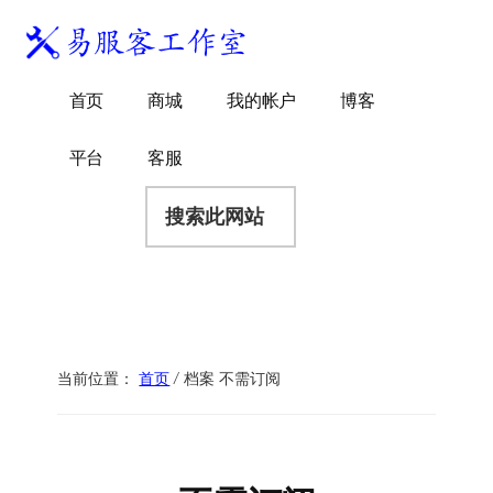
附
跳
跳
跳
过
过
转
加
前
至
到
易
菜
WordPress
往
主
页
首页
商城
我的帐户
博客
服
独
主
侧
脚
单
客
要
边
立
平台
客服
工
内
栏
站
容
搜
作
建
索
室
站
此
服
网
务
站
商
当前位置：
首页
/
档案 不需订阅