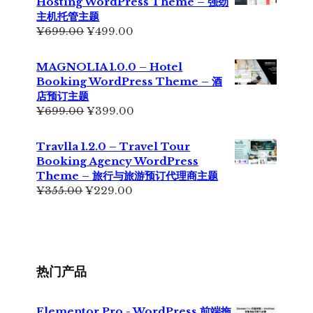
Hosting WordPress Theme – 强劲
为：
主机托管主题
¥199.00。
原
当
¥
699.00
¥
499.00
价
前
为：
价
MAGNOLIA 1.0.0 – Hotel
¥699.00。
格
Booking WordPress Theme – 酒
为：
店预订主题
¥499.00。
原
当
¥
699.00
¥
399.00
价
前
为：
价
Travlla 1.2.0 – Travel Tour
¥699.00。
格
Booking Agency WordPress
为：
Theme – 旅行与旅游预订代理商主题
¥399.00。
原
当
¥
355.00
¥
229.00
价
前
为：
价
¥355.00。
格
为：
¥229.00。
热门产品
Elementor Pro - WordPress 前端拖