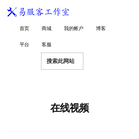
附
跳
跳
跳
过
过
转
加
前
至
到
易
菜
WordPress
往
主
页
首页
商城
我的帐户
博客
服
独
主
侧
脚
单
客
要
边
立
平台
客服
工
内
栏
站
容
搜
作
建
索
室
站
此
服
网
务
站
商
在线视频