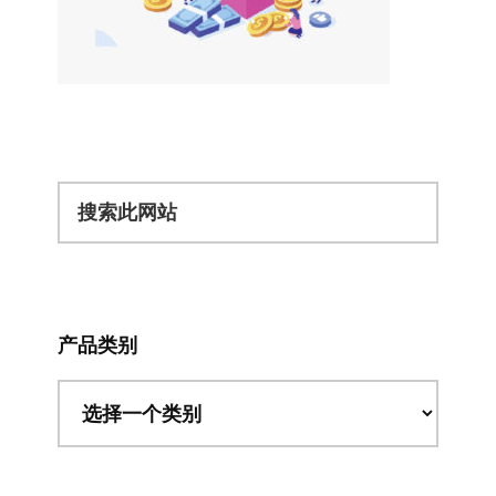
搜
索
此
网
站
产品类别