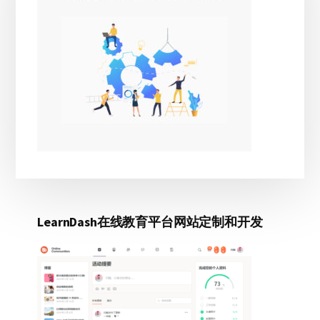
边
赚
栏
钱
背
后
的
真
相
LearnDash在线教育平台网站定制和开发