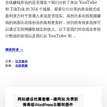
在线赚钱所说的是否属实？我们分析了来自 YouTube
和 TikTok 的 354 个视频，看看它们分享的商业模式或
盈利潜力对于普通人来说是否现实。虽然许多在线视频赚
钱的画面比在线创业的真相更美好，但仍然有很多选择可
以通过互联网赚取稳定的收入。以下是我们对在线业务统
计数据的发现以及我们从 YouTube 和 …
关
继续阅读
→
于
研
分类：
社交媒体
究：
标签：
在线视频
YOUTUBE
和
TIKTOK
上
主
在
线
侧
视
频