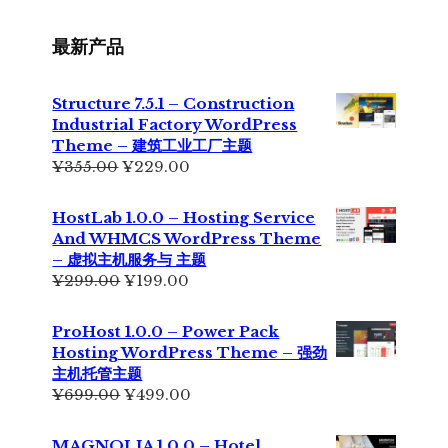
最新产品
Structure 7.5.1 – Construction
Industrial Factory WordPress
Theme – 建筑工业工厂主题
原
当
¥
355.00
¥
229.00
价
前
为：
价
HostLab 1.0.0 – Hosting Service
¥355.00。
格
And WHMCS WordPress Theme
为：
– 虚拟主机服务与 主题
¥229.00。
原
当
¥
299.00
¥
199.00
价
前
为：
价
ProHost 1.0.0 – Power Pack
¥299.00。
格
Hosting WordPress Theme – 强劲
为：
主机托管主题
¥199.00。
原
当
¥
699.00
¥
499.00
价
前
为：
价
MAGNOLIA 1.0.0 – Hotel