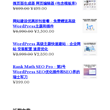
¥7,999.00。
格
拽页面生成器 网页编辑器 (包含模板库)
为：
原
当
¥
699.00
¥
499.00
¥6,500.00。
价
前
为：
价
网站建设优惠折扣套餐 - 免费赠送高级
¥699.00。
格
WordPress主题和插件
为：
原
当
¥
6,990.00
¥
5,500.00
¥499.00。
价
前
为：
价
WordPress 高级主题快速建站 - 企业网
¥6,990.00。
格
站 安装配置 速度优化
为：
原
当
¥
2,999.00
¥
2,350.00
¥5,500.00。
价
前
为：
价
Rank Math SEO Pro - 第1号
¥2,999.00。
格
WordPress SEO优化插件和SEO界的
为：
瑞士军刀
¥2,350.00。
¥
399.00