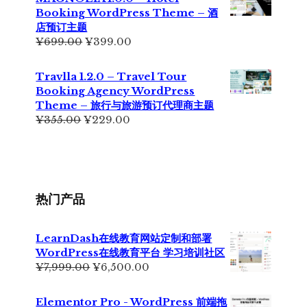
¥699.00。
格
Booking WordPress Theme – 酒
为：
店预订主题
¥499.00。
原
当
¥
699.00
¥
399.00
价
前
为：
价
Travlla 1.2.0 – Travel Tour
¥699.00。
格
Booking Agency WordPress
为：
Theme – 旅行与旅游预订代理商主题
¥399.00。
原
当
¥
355.00
¥
229.00
价
前
为：
价
¥355.00。
格
为：
¥229.00。
热门产品
LearnDash在线教育网站定制和部署
WordPress在线教育平台 学习培训社区
原
当
¥
7,999.00
¥
6,500.00
价
前
为：
价
Elementor Pro - WordPress 前端拖