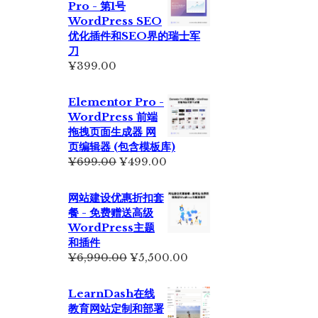
Pro - 第1号
为：
WordPress SEO
¥2,350.00。
优化插件和SEO界的瑞士军
刀
¥
399.00
Elementor Pro -
WordPress 前端
拖拽页面生成器 网
页编辑器 (包含模板库)
原
当
¥
699.00
¥
499.00
价
前
为：
价
网站建设优惠折扣套
¥699.00。
格
餐 - 免费赠送高级
为：
WordPress主题
¥499.00。
和插件
原
当
¥
6,990.00
¥
5,500.00
价
前
为：
价
LearnDash在线
¥6,990.00。
格
教育网站定制和部署
为：