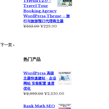
Travlla 1.2.0 –
¥699.00。
格
Travel Tour
为：
Booking Agency
¥399.00。
WordPress Theme – 旅
行与旅游预订代理商主题
原
当
¥
355.00
¥
229.00
价
前
为：
价
¥355.00。
格
下一页 »
为：
¥229.00。
热门产品
WordPress 高级
主题快速建站 - 企业
网站 安装配置 速度
优化
原
当
¥
2,999.00
¥
2,350.00
价
前
为：
价
Rank Math SEO
¥2,999.00。
格