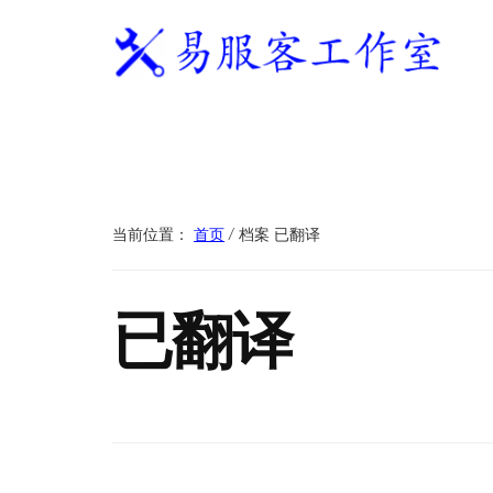
附
跳
跳
跳
过
过
转
加
前
至
到
往
主
页
易
WordPress
菜
主
侧
脚
服
独
要
边
单
客
立
内
栏
工
站
容
作
建
当前位置：
首页
/
档案 已翻译
室
站
服
已翻译
务
商