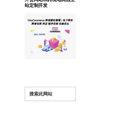
站定制开发
搜
索
此
网