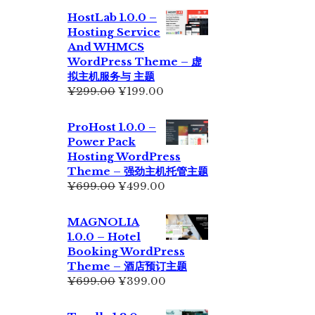
为：
价
HostLab 1.0.0 –
¥355.00。
格
Hosting Service
为：
And WHMCS
¥229.00。
WordPress Theme – 虚
拟主机服务与 主题
原
当
¥
299.00
¥
199.00
价
前
为：
价
ProHost 1.0.0 –
¥299.00。
格
Power Pack
为：
Hosting WordPress
¥199.00。
Theme – 强劲主机托管主题
原
当
¥
699.00
¥
499.00
价
前
为：
价
MAGNOLIA
¥699.00。
格
1.0.0 – Hotel
为：
Booking WordPress
¥499.00。
Theme – 酒店预订主题
原
当
¥
699.00
¥
399.00
价
前
为：
价