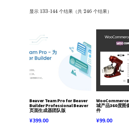
按
显示 133-144 个结果（共 246 个结果）
最
新
内
容
排
序
Beaver Team Pro for Beaver
WooCommerce 
Builder Professional Beaver
城产品360度图像W
页面生成器团队版
件
¥
399.00
¥
99.00