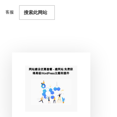
搜
客服
索
此
网
站
主
侧
边
栏