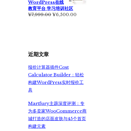
WordPress在线
¥5,500.00。
教育平台 学习培训社区
原
当
¥
7,999.00
¥
6,500.00
价
前
为：
价
¥7,999.00。
格
为：
¥6,500.00。
近期文章
报价计算器插件Cost
Calculator Builder：轻松
构建WordPress实时报价工
具
Martfury主题深度评测：专
为多卖家WooCommerce商
城打造的店面皮肤与45个首页
构建元素