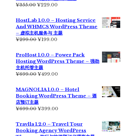
原
当
¥
355.00
¥
229.00
价
前
为：
价
HostLab 1.0.0 – Hosting Service
¥355.00。
格
And WHMCS WordPress Theme
为：
– 虚拟主机服务与 主题
¥229.00。
原
当
¥
299.00
¥
199.00
价
前
为：
价
ProHost 1.0.0 – Power Pack
¥299.00。
格
Hosting WordPress Theme – 强劲
为：
主机托管主题
¥199.00。
原
当
¥
699.00
¥
499.00
价
前
为：
价
MAGNOLIA 1.0.0 – Hotel
¥699.00。
格
Booking WordPress Theme – 酒
为：
店预订主题
¥499.00。
原
当
¥
699.00
¥
399.00
价
前
为：
价
Travlla 1.2.0 – Travel Tour
¥699.00。
格
Booking Agency WordPress
为：