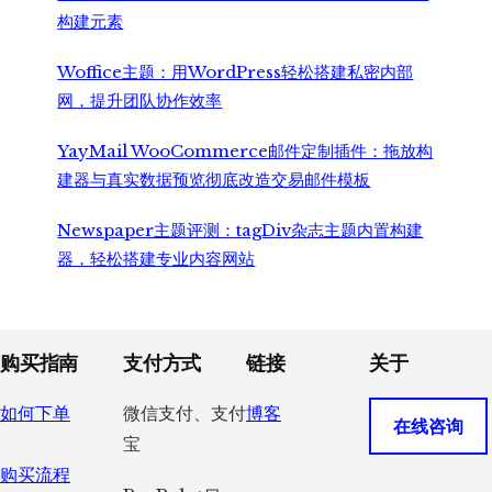
构建元素
Woffice主题：用WordPress轻松搭建私密内部
网，提升团队协作效率
YayMail WooCommerce邮件定制插件：拖放构
建器与真实数据预览彻底改造交易邮件模板
Newspaper主题评测：tagDiv杂志主题内置构建
器，轻松搭建专业内容网站
Footer
购买指南
支付方式
链接
关于
如何下单
微信支付、支付
博客
在线咨询
宝
购买流程