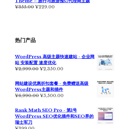
Theme – 旅行与旅游预订代理商主题
¥399.00。
原
当
¥
355.00
¥
229.00
价
前
为：
价
¥355.00。
格
为：
¥229.00。
热门产品
WordPress 高级主题快速建站 - 企业网
站 安装配置 速度优化
原
当
¥
2,999.00
¥
2,350.00
价
前
为：
价
网站建设优惠折扣套餐 - 免费赠送高级
¥2,999.00。
格
WordPress主题和插件
为：
原
当
¥
6,990.00
¥
5,500.00
¥2,350.00。
价
前
为：
价
Rank Math SEO Pro - 第1号
¥6,990.00。
格
WordPress SEO优化插件和SEO界的
为：
瑞士军刀
¥5,500.00。
¥
399.00