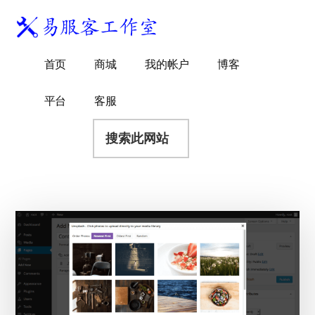
附
跳
跳
跳
过
过
转
加
前
至
到
易
菜
WordPress
往
主
页
首页
商城
我的帐户
博客
服
独
主
侧
脚
单
客
要
边
立
平台
客服
工
内
栏
站
容
搜
作
建
索
室
站
此
服
网
务
站
商