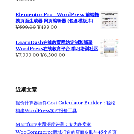
Elementor Pro - WordPress 前端拖
拽页面生成器 网页编辑器 (包含模板库)
原
当
¥
699.00
¥
499.00
价
前
为：
价
LearnDash在线教育网站定制和部署
¥699.00。
格
WordPress在线教育平台 学习培训社区
为：
原
当
¥
7,999.00
¥
6,500.00
¥499.00。
价
前
为：
价
¥7,999.00。
格
为：
¥6,500.00。
近期文章
报价计算器插件Cost Calculator Builder：轻松
构建WordPress实时报价工具
Martfury主题深度评测：专为多卖家
WooCommerce商城打造的店面皮肤与45个首页