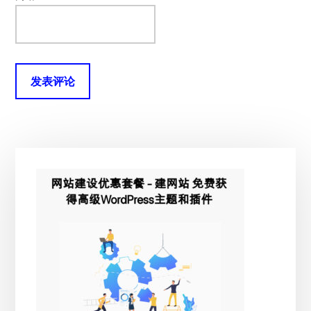
主
侧
边
栏