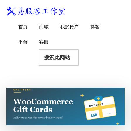
附
跳
跳
跳
过
过
转
加
前
至
到
易
菜
WordPress
往
主
页
首页
商城
我的帐户
博客
服
独
主
侧
脚
单
客
要
边
立
平台
客服
工
内
栏
站
容
搜
作
建
索
室
站
此
服
网
务
站
商