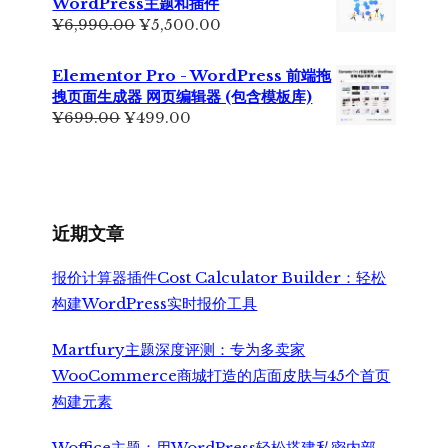
WordPress主题和插件
原
当
¥
6,990.00
¥
5,500.00
价
前
为：
价
Elementor Pro - WordPress 前端拖
¥6,990.00。
格
拽页面生成器 网页编辑器 (包含模板库)
为：
原
当
¥
699.00
¥
499.00
¥5,500.00。
价
前
为：
价
¥699.00。
格
为：
¥499.00。
近期文章
报价计算器插件Cost Calculator Builder：轻松
构建WordPress实时报价工具
Martfury主题深度评测：专为多卖家
WooCommerce商城打造的店面皮肤与45个首页
构建元素
Woffice主题：用WordPress轻松搭建私密内部