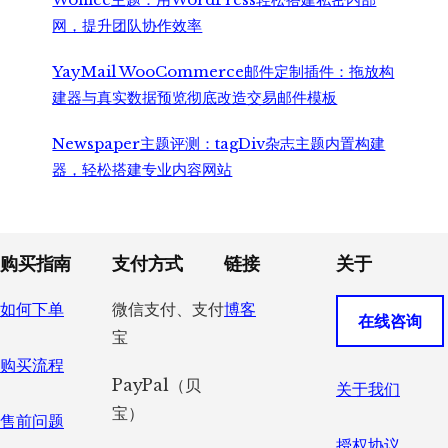
网，提升团队协作效率
YayMail WooCommerce邮件定制插件：拖放构
建器与真实数据预览彻底改造交易邮件模板
Newspaper主题评测：tagDiv杂志主题内置构建
器，轻松搭建专业内容网站
Footer
购买指南
支付方式
链接
关于
如何下单
微信支付、支付
博客
在线咨询
宝
购买流程
PayPal（贝
关于我们
宝）
售前问题
授权协议