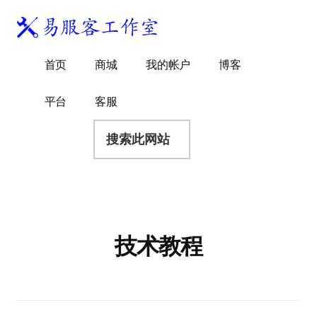
附
跳
跳
跳
过
过
转
加
前
至
到
易
菜
WordPress
往
主
页
首页
商城
我的帐户
博客
服
独
主
侧
脚
单
客
要
边
立
平台
客服
工
内
栏
站
容
搜
作
建
索
室
站
此
服
网
务
站
商
技术教程