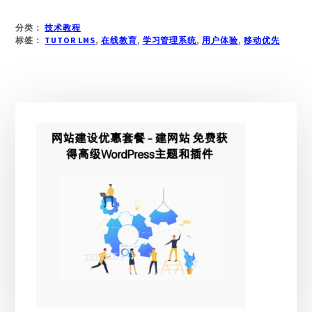
于
TUTOR
分类：
技术教程
LMS
标签：
TUTOR LMS
,
在线教育
,
学习管理系统
,
用户体验
,
移动优先
4.0
BETA
版
全
主
新
上
侧
线：
边
以
学
栏
习
者
为
中
心
的
移
动
优