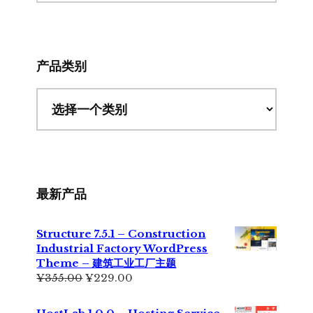
此
网
站
产品类别
最新产品
Structure 7.5.1 – Construction
Industrial Factory WordPress
Theme – 建筑工业工厂主题
原
当
¥
355.00
¥
229.00
价
前
为：
价