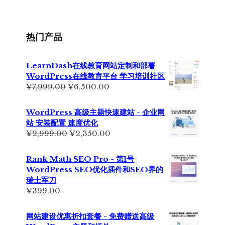
¥355.00。
格
为：
¥229.00。
热门产品
LearnDash在线教育网站定制和部署
WordPress在线教育平台 学习培训社区
原
当
¥
7,999.00
¥
6,500.00
价
前
为：
价
WordPress 高级主题快速建站 - 企业网
¥7,999.00。
格
站 安装配置 速度优化
为：
原
当
¥
2,999.00
¥
2,350.00
¥6,500.00。
价
前
为：
价
Rank Math SEO Pro - 第1号
¥2,999.00。
格
WordPress SEO优化插件和SEO界的
为：
瑞士军刀
¥2,350.00。
¥
399.00
网站建设优惠折扣套餐 - 免费赠送高级