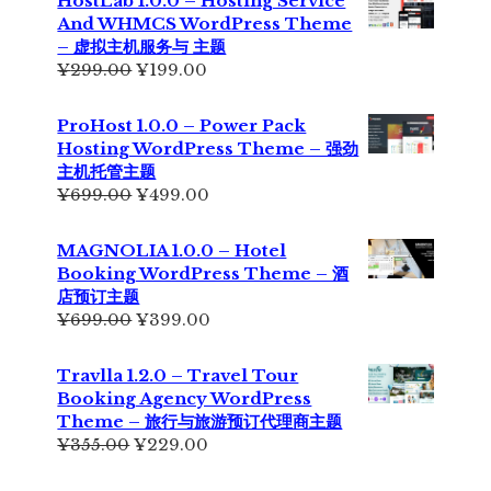
HostLab 1.0.0 – Hosting Service
¥355.00。
格
And WHMCS WordPress Theme
为：
– 虚拟主机服务与 主题
¥229.00。
原
当
¥
299.00
¥
199.00
价
前
为：
价
ProHost 1.0.0 – Power Pack
¥299.00。
格
Hosting WordPress Theme – 强劲
为：
主机托管主题
¥199.00。
原
当
¥
699.00
¥
499.00
价
前
为：
价
MAGNOLIA 1.0.0 – Hotel
¥699.00。
格
Booking WordPress Theme – 酒
为：
店预订主题
¥499.00。
原
当
¥
699.00
¥
399.00
价
前
为：
价
Travlla 1.2.0 – Travel Tour
¥699.00。
格
Booking Agency WordPress
为：
Theme – 旅行与旅游预订代理商主题
¥399.00。
原
当
¥
355.00
¥
229.00
价
前
为：
价