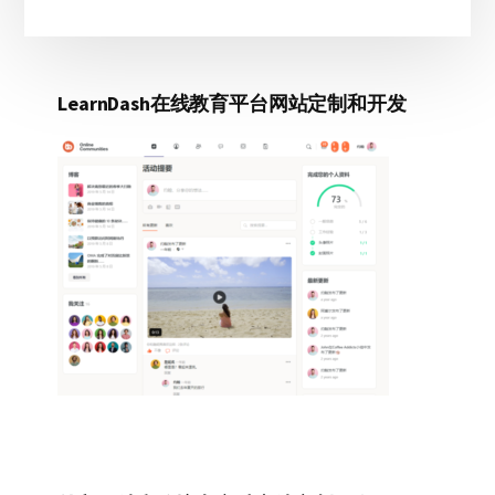
先
学
习
体
LearnDash在线教育平台网站定制和开发
验