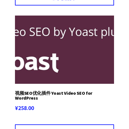
视频SEO优化插件 Yoast Video SEO for
WordPress
¥
258.00