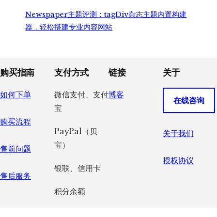
Newspaper主题评测：tagDiv杂志主题内置构建
器，轻松搭建专业内容网站
Footer
购买指南
支付方式
链接
关于
如何下单
微信支付、支付
博客
在线咨询
宝
购买流程
PayPal（贝
关于我们
宝）
售前问题
授权协议
银联、信用卡
售后服务
积分余额