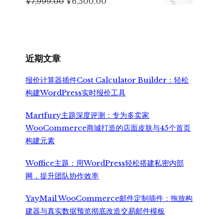
原
当
¥
7,999.00
¥
6,500.00
价
前
为：
价
¥7,999.00。
格
为：
¥6,500.00。
近期文章
报价计算器插件Cost Calculator Builder：轻松
构建WordPress实时报价工具
Martfury主题深度评测：专为多卖家
WooCommerce商城打造的店面皮肤与45个首页
构建元素
Woffice主题：用WordPress轻松搭建私密内部
网，提升团队协作效率
YayMail WooCommerce邮件定制插件：拖放构
建器与真实数据预览彻底改造交易邮件模板