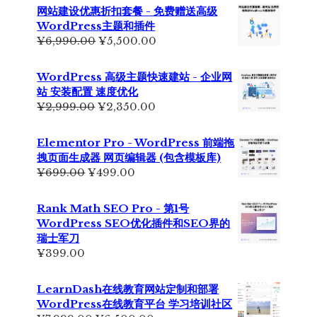
网站建设优惠折扣套餐 - 免费赠送高级
WordPress主题和插件
原
当
¥
6,990.00
¥
5,500.00
价
前
为：
价
WordPress 高级主题快速建站 - 企业网
¥6,990.00。
格
站 安装配置 速度优化
为：
原
当
¥
2,999.00
¥
2,350.00
¥5,500.00。
价
前
为：
价
Elementor Pro - WordPress 前端拖
¥2,999.00。
格
拽页面生成器 网页编辑器 (包含模板库)
为：
原
当
¥
699.00
¥
499.00
¥2,350.00。
价
前
为：
价
Rank Math SEO Pro - 第1号
¥699.00。
格
WordPress SEO优化插件和SEO界的
为：
瑞士军刀
¥499.00。
¥
399.00
LearnDash在线教育网站定制和部署
WordPress在线教育平台 学习培训社区