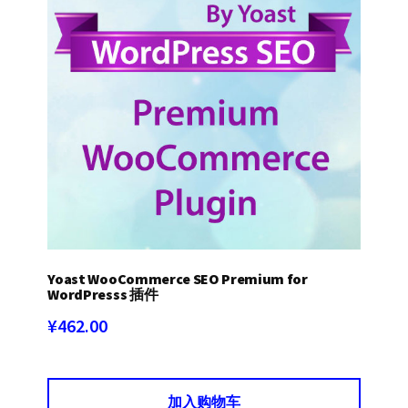
Yoast WooCommerce SEO Premium for
WordPresss 插件
¥
462.00
加入购物车