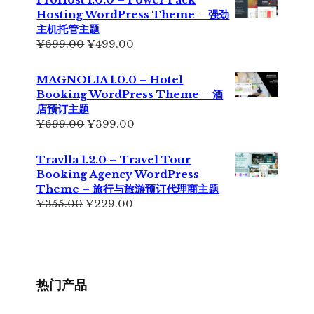
¥299.00。
格
Hosting WordPress Theme – 强劲
为：
主机托管主题
¥199.00。
原
当
¥
699.00
¥
499.00
价
前
为：
价
MAGNOLIA 1.0.0 – Hotel
¥699.00。
格
Booking WordPress Theme – 酒
为：
店预订主题
¥499.00。
原
当
¥
699.00
¥
399.00
价
前
为：
价
Travlla 1.2.0 – Travel Tour
¥699.00。
格
Booking Agency WordPress
为：
Theme – 旅行与旅游预订代理商主题
¥399.00。
原
当
¥
355.00
¥
229.00
价
前
为：
价
¥355.00。
格
为：
¥229.00。
热门产品