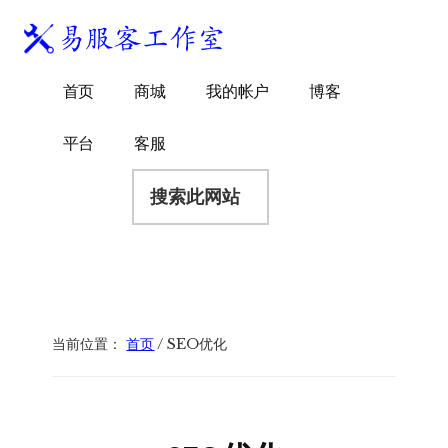
附
跳
跳
跳
过
过
转
加
前
至
到
易
菜
WordPress
往
主
页
首页
商城
我的帐户
博客
服
独
主
侧
脚
单
客
要
边
立
平台
客服
工
内
栏
站
容
搜
作
建
索
室
站
此
服
网
务
站
商
当前位置：
首页
/
SEO优化