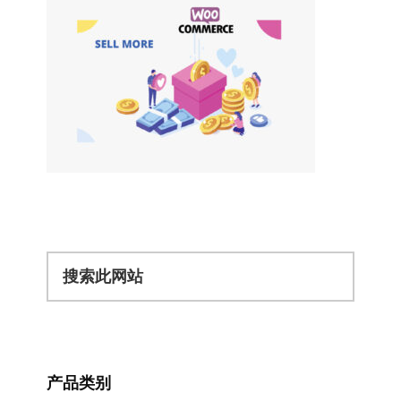
搜
索
此
网
站
产品类别