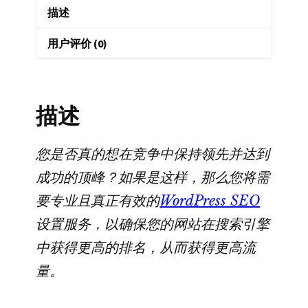
描述
|
百
用户评价 (0)
度
站
长
描述
工
具
网
您是否真的想在竞争中保持领先并达到
站
成功的顶峰？如果是这样，那么您将需
站
要专业且真正有效的
WordPress SEO
点
设置服务，以确保您的网站在搜索引擎
地
中获得更高的排名，从而获得更高流
图
固
量。
定
链