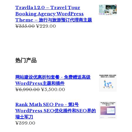
为：
价
Travlla 1.2.0 – Travel Tour
¥699.00。
格
Booking Agency WordPress
为：
Theme – 旅行与旅游预订代理商主题
¥399.00。
原
当
¥
355.00
¥
229.00
价
前
为：
价
¥355.00。
格
为：
¥229.00。
热门产品
网站建设优惠折扣套餐 - 免费赠送高级
WordPress主题和插件
原
当
¥
6,990.00
¥
5,500.00
价
前
为：
价
Rank Math SEO Pro - 第1号
¥6,990.00。
格
WordPress SEO优化插件和SEO界的
为：
瑞士军刀
¥5,500.00。
¥
399.00