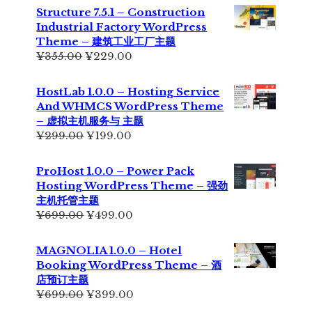
Structure 7.5.1 – Construction
Industrial Factory WordPress
Theme – 建筑工业工厂主题
原
当
¥
355.00
¥
229.00
价
前
为：
价
HostLab 1.0.0 – Hosting Service
¥355.00。
格
And WHMCS WordPress Theme
为：
– 虚拟主机服务与 主题
¥229.00。
原
当
¥
299.00
¥
199.00
价
前
为：
价
ProHost 1.0.0 – Power Pack
¥299.00。
格
Hosting WordPress Theme – 强劲
为：
主机托管主题
¥199.00。
原
当
¥
699.00
¥
499.00
价
前
为：
价
MAGNOLIA 1.0.0 – Hotel
¥699.00。
格
Booking WordPress Theme – 酒
为：
店预订主题
¥499.00。
原
当
¥
699.00
¥
399.00
价
前