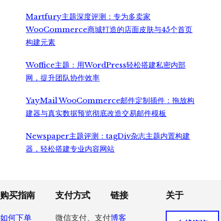
Martfury主题深度评测：专为多卖家
WooCommerce商城打造的店面皮肤与45个首页
构建元素
Woffice主题：用WordPress轻松搭建私密内部
网，提升团队协作效率
YayMail WooCommerce邮件定制插件：拖放构
建器与真实数据预览彻底改造交易邮件模板
Newspaper主题评测：tagDiv杂志主题内置构建
器，轻松搭建专业内容网站
Footer
购买指南
支付方式
链接
关于
如何下单
微信支付、支付
博客