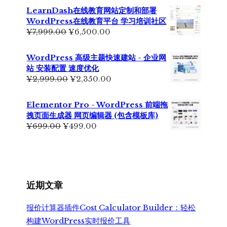
LearnDash在线教育网站定制和部署
WordPress在线教育平台 学习培训社区
原
当
¥
7,999.00
¥
6,500.00
价
前
为：
价
WordPress 高级主题快速建站 - 企业网
¥7,999.00。
格
站 安装配置 速度优化
为：
原
当
¥
2,999.00
¥
2,350.00
¥6,500.00。
价
前
为：
价
Elementor Pro - WordPress 前端拖
¥2,999.00。
格
拽页面生成器 网页编辑器 (包含模板库)
为：
原
当
¥
699.00
¥
499.00
¥2,350.00。
价
前
为：
价
¥699.00。
格
为：
¥499.00。
近期文章
报价计算器插件Cost Calculator Builder：轻松
构建WordPress实时报价工具