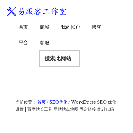
附
跳
跳
跳
过
过
转
加
前
至
到
易
菜
WordPress
往
主
页
首页
商城
我的帐户
博客
服
独
主
侧
脚
单
客
要
边
立
平台
客服
工
内
栏
站
容
搜
作
建
索
室
站
此
服
网
务
站
商
当前位置：
首页
/
SEO优化
/
WordPress SEO 优化
设置 | 百度站长工具 网站站点地图 固定链接 统计代码