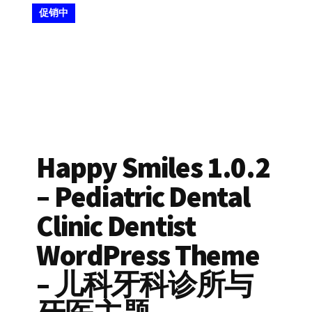
促销中
Happy Smiles 1.0.2
– Pediatric Dental
Clinic Dentist
WordPress Theme
– 儿科牙科诊所与