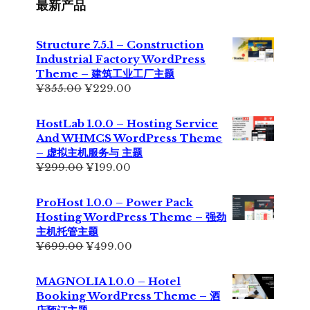
最新产品
Structure 7.5.1 – Construction
Industrial Factory WordPress
Theme – 建筑工业工厂主题
原
当
¥
355.00
¥
229.00
价
前
为：
价
HostLab 1.0.0 – Hosting Service
¥355.00。
格
And WHMCS WordPress Theme
为：
– 虚拟主机服务与 主题
¥229.00。
原
当
¥
299.00
¥
199.00
价
前
为：
价
ProHost 1.0.0 – Power Pack
¥299.00。
格
Hosting WordPress Theme – 强劲
为：
主机托管主题
¥199.00。
原
当
¥
699.00
¥
499.00
价
前
为：
价
MAGNOLIA 1.0.0 – Hotel
¥699.00。
格
Booking WordPress Theme – 酒
为：