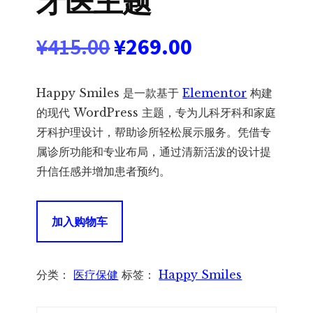
牙医主题
原
当
¥
415.00
¥
269.00
价
前
Happy Smiles 是一款基于
Elementor
构建
为：
价
的现代 WordPress 主题，专为儿科牙科和家庭
牙科护理设计，帮助诊所轻松展示服务。凭借专
¥415.00。
格
属诊所功能和专业布局，通过清新活泼的设计提
升信任感并增加患者预约。
为：
¥269.00。
Happy
加入购物车
Smiles
1.0.2
–
分类：
医疗保健
标签：
Happy Smiles
Pediatric
Dental