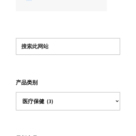
搜
索
此
网
站
产品类别