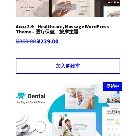
Accu 3.9 – Healthcare, Massage WordPress
Theme – 医疗保健、按摩主题
原
当
¥
360.00
¥
239.00
价
前
为：
价
加入购物车
¥360.00。
格
为：
¥239.00。
促销中