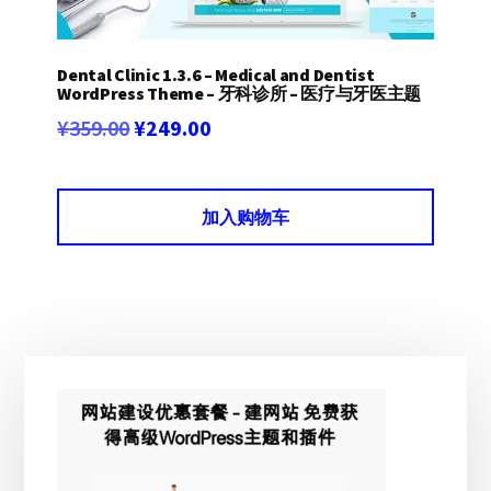
Dental Clinic 1.3.6 – Medical and Dentist
WordPress Theme – 牙科诊所 – 医疗与牙医主题
原
当
¥
359.00
¥
249.00
价
前
为：
价
加入购物车
¥359.00。
格
为：
¥249.00。
主
侧
边
栏