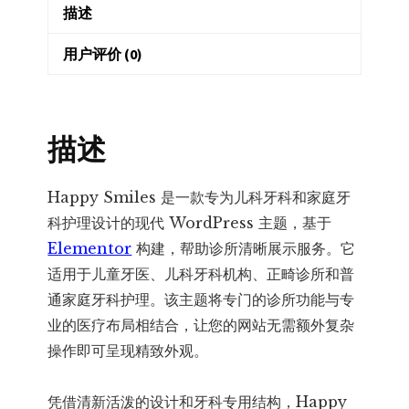
描述
Clinic
Dentist
用户评价 (0)
WordPress
Theme
–
描述
儿
科
牙
Happy Smiles 是一款专为儿科牙科和家庭牙
科
科护理设计的现代 WordPress 主题，基于
诊
Elementor
构建，帮助诊所清晰展示服务。它
所
适用于儿童牙医、儿科牙科机构、正畸诊所和普
与
通家庭牙科护理。该主题将专门的诊所功能与专
牙
业的医疗布局相结合，让您的网站无需额外复杂
医
操作即可呈现精致外观。
主
题
凭借清新活泼的设计和牙科专用结构，Happy