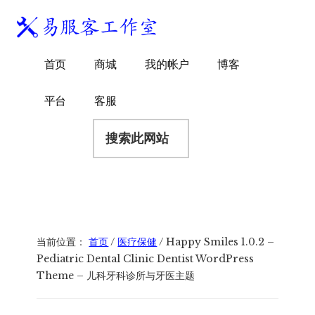
附
跳
跳
跳
过
过
转
加
前
至
到
易
菜
WordPress
往
主
页
首页
商城
我的帐户
博客
服
独
主
侧
脚
单
客
要
边
立
平台
客服
工
内
栏
站
容
搜
作
建
索
室
站
此
服
网
务
站
商
当前位置：
首页
/
医疗保健
/
Happy Smiles 1.0.2 –
Pediatric Dental Clinic Dentist WordPress
Theme – 儿科牙科诊所与牙医主题