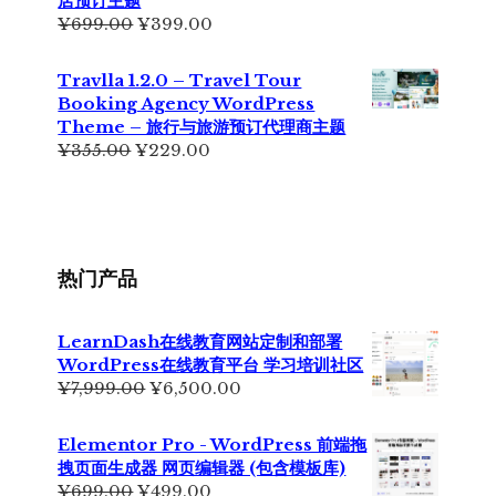
店预订主题
¥499.00。
原
当
¥
699.00
¥
399.00
价
前
为：
价
Travlla 1.2.0 – Travel Tour
¥699.00。
格
Booking Agency WordPress
为：
Theme – 旅行与旅游预订代理商主题
¥399.00。
原
当
¥
355.00
¥
229.00
价
前
为：
价
¥355.00。
格
为：
¥229.00。
热门产品
LearnDash在线教育网站定制和部署
WordPress在线教育平台 学习培训社区
原
当
¥
7,999.00
¥
6,500.00
价
前
为：
价
Elementor Pro - WordPress 前端拖
¥7,999.00。
格
拽页面生成器 网页编辑器 (包含模板库)
为：
原
当
¥
699.00
¥
499.00