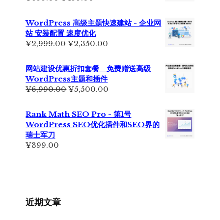
¥6,500.00。
价
前
为：
价
WordPress 高级主题快速建站 - 企业网
¥699.00。
格
站 安装配置 速度优化
为：
原
当
¥
2,999.00
¥
2,350.00
¥499.00。
价
前
为：
价
网站建设优惠折扣套餐 - 免费赠送高级
¥2,999.00。
格
WordPress主题和插件
为：
原
当
¥
6,990.00
¥
5,500.00
¥2,350.00。
价
前
为：
价
Rank Math SEO Pro - 第1号
¥6,990.00。
格
WordPress SEO优化插件和SEO界的
为：
瑞士军刀
¥5,500.00。
¥
399.00
近期文章