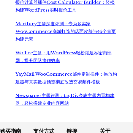
报价计算器插件Cost Calculator Builder：轻松
构建WordPress实时报价工具
Martfury主题深度评测：专为多卖家
WooCommerce商城打造的店面皮肤与45个首页
构建元素
Woffice主题：用WordPress轻松搭建私密内部
网，提升团队协作效率
YayMail WooCommerce邮件定制插件：拖放构
建器与真实数据预览彻底改造交易邮件模板
Newspaper主题评测：tagDiv杂志主题内置构建
器，轻松搭建专业内容网站
Footer
购买指南
支付方式
链接
关于