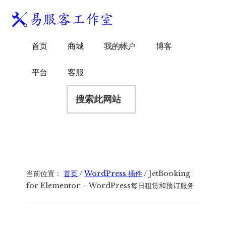
附
跳
跳
跳
过
过
转
加
前
至
到
易
菜
WordPress
往
主
页
首页
商城
我的帐户
博客
服
独
主
侧
脚
单
客
要
边
立
平台
客服
工
内
栏
站
容
搜
作
建
索
室
站
此
服
网
务
站
商
当前位置：
首页
/
WordPress 插件
/
JetBooking
for Elementor – WordPress每日租赁和预订服务