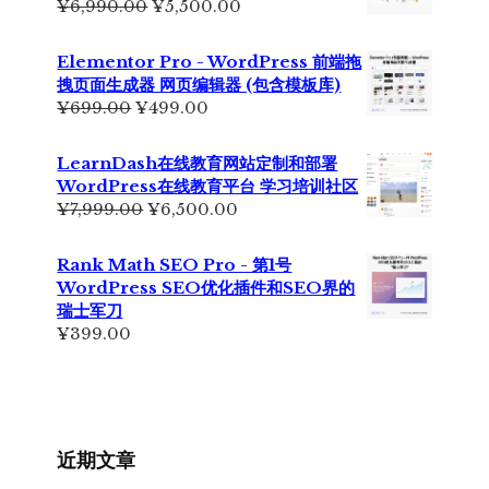
原
当
¥
6,990.00
¥
5,500.00
¥2,350.00。
价
前
为：
价
Elementor Pro - WordPress 前端拖
¥6,990.00。
格
拽页面生成器 网页编辑器 (包含模板库)
为：
原
当
¥
699.00
¥
499.00
¥5,500.00。
价
前
为：
价
LearnDash在线教育网站定制和部署
¥699.00。
格
WordPress在线教育平台 学习培训社区
为：
原
当
¥
7,999.00
¥
6,500.00
¥499.00。
价
前
为：
价
Rank Math SEO Pro - 第1号
¥7,999.00。
格
WordPress SEO优化插件和SEO界的
为：
瑞士军刀
¥6,500.00。
¥
399.00
近期文章