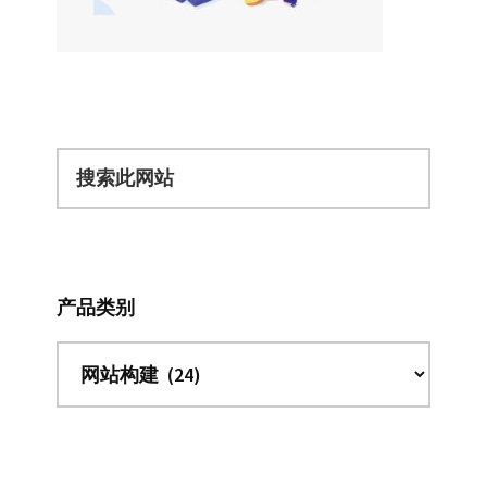
搜
索
此
网
站
产品类别