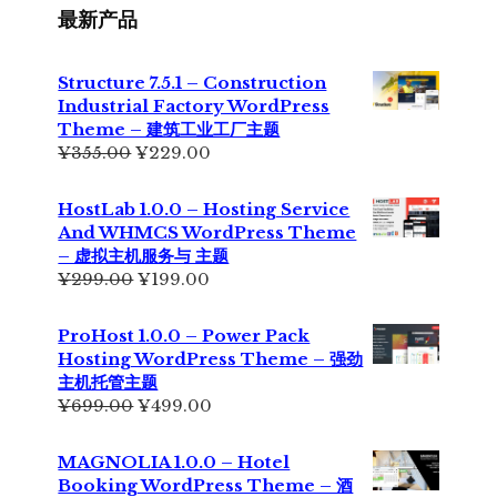
最新产品
Structure 7.5.1 – Construction
Industrial Factory WordPress
Theme – 建筑工业工厂主题
原
当
¥
355.00
¥
229.00
价
前
为：
价
HostLab 1.0.0 – Hosting Service
¥355.00。
格
And WHMCS WordPress Theme
为：
– 虚拟主机服务与 主题
¥229.00。
原
当
¥
299.00
¥
199.00
价
前
为：
价
ProHost 1.0.0 – Power Pack
¥299.00。
格
Hosting WordPress Theme – 强劲
为：
主机托管主题
¥199.00。
原
当
¥
699.00
¥
499.00
价
前
为：
价
MAGNOLIA 1.0.0 – Hotel
¥699.00。
格
Booking WordPress Theme – 酒