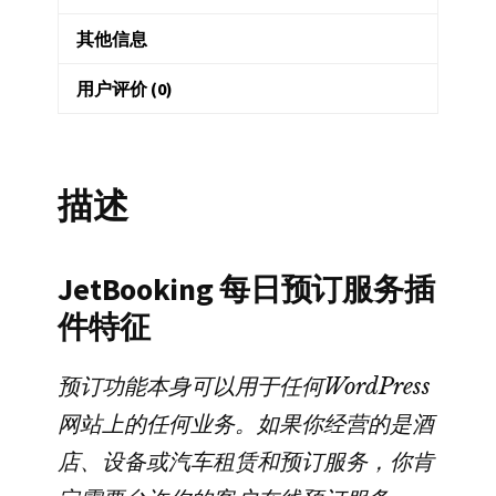
赁
其他信息
和
预
用户评价 (0)
订
服
务
描述
数
量
JetBooking 每日预订服务插
件特征
预订功能本身可以用于任何WordPress
网站上的任何业务。如果你经营的是酒
店、设备或汽车租赁和预订服务，你肯