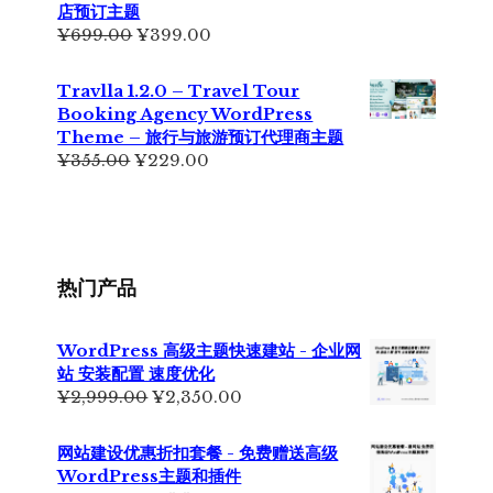
为：
店预订主题
¥499.00。
原
当
¥
699.00
¥
399.00
价
前
为：
价
Travlla 1.2.0 – Travel Tour
¥699.00。
格
Booking Agency WordPress
为：
Theme – 旅行与旅游预订代理商主题
¥399.00。
原
当
¥
355.00
¥
229.00
价
前
为：
价
¥355.00。
格
为：
¥229.00。
热门产品
WordPress 高级主题快速建站 - 企业网
站 安装配置 速度优化
原
当
¥
2,999.00
¥
2,350.00
价
前
为：
价
网站建设优惠折扣套餐 - 免费赠送高级
¥2,999.00。
格
WordPress主题和插件
为：