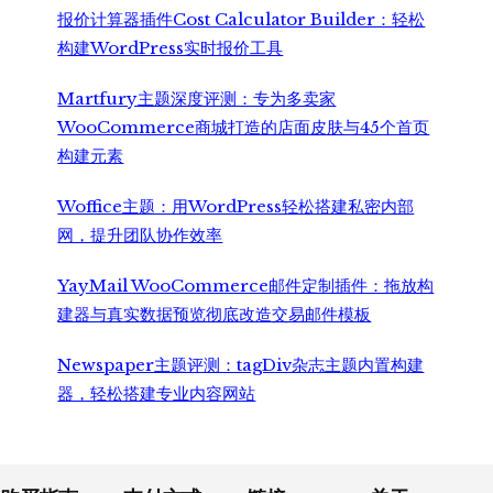
报价计算器插件Cost Calculator Builder：轻松
构建WordPress实时报价工具
Martfury主题深度评测：专为多卖家
WooCommerce商城打造的店面皮肤与45个首页
构建元素
Woffice主题：用WordPress轻松搭建私密内部
网，提升团队协作效率
YayMail WooCommerce邮件定制插件：拖放构
建器与真实数据预览彻底改造交易邮件模板
Newspaper主题评测：tagDiv杂志主题内置构建
器，轻松搭建专业内容网站
Footer