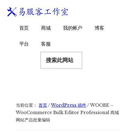
附
跳
跳
跳
过
过
转
加
前
至
到
易
菜
WordPress
往
主
页
首页
商城
我的帐户
博客
服
独
主
侧
脚
单
客
要
边
立
平台
客服
工
内
栏
站
容
搜
作
建
索
室
站
此
服
网
务
站
商
当前位置：
首页
/
WordPress 插件
/
WOOBE –
WooCommerce Bulk Editor Professional 商城
网站产品批量编辑