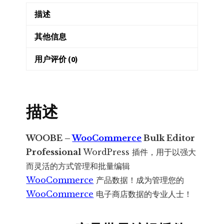
商
描述
城
网
其他信息
站
产
用户评价 (0)
品
批
量
描述
编
辑
WOOBE –
WooCommerce
Bulk Editor
数
Professional
WordPress 插件，用于以强大
量
而灵活的方式管理和批量编辑
WooCommerce
产品数据！成为管理您的
WooCommerce
电子商店数据的专业人士！