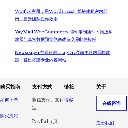
Woffice主题：用WordPress轻松搭建私密内部
网，提升团队协作效率
YayMail WooCommerce邮件定制插件：拖放构
建器与真实数据预览彻底改造交易邮件模板
Newspaper主题评测：tagDiv杂志主题内置构建
器，轻松搭建专业内容网站
Footer
购买指南
支付方式
链接
关于
如何下单
微信支付、支付
博客
在线咨询
宝
购买流程
PayPal（贝
关于我们