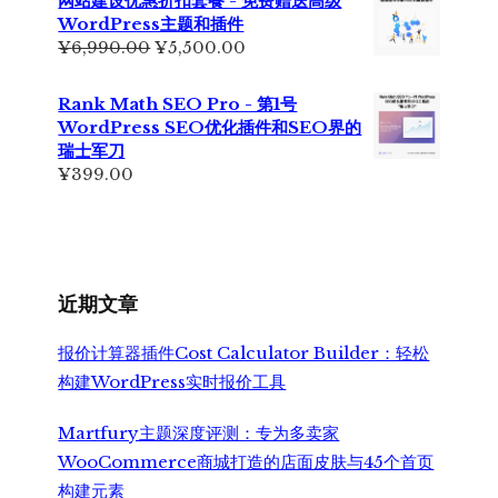
网站建设优惠折扣套餐 - 免费赠送高级
¥699.00。
格
WordPress主题和插件
为：
原
当
¥
6,990.00
¥
5,500.00
¥499.00。
价
前
为：
价
Rank Math SEO Pro - 第1号
¥6,990.00。
格
WordPress SEO优化插件和SEO界的
为：
瑞士军刀
¥5,500.00。
¥
399.00
近期文章
报价计算器插件Cost Calculator Builder：轻松
构建WordPress实时报价工具
Martfury主题深度评测：专为多卖家
WooCommerce商城打造的店面皮肤与45个首页
构建元素