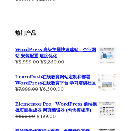
价
前
为：
价
¥355.00。
格
为：
¥229.00。
热门产品
WordPress 高级主题快速建站 - 企业网
站 安装配置 速度优化
原
当
¥
2,999.00
¥
2,350.00
价
前
为：
价
LearnDash在线教育网站定制和部署
¥2,999.00。
格
WordPress在线教育平台 学习培训社区
为：
原
当
¥
7,999.00
¥
6,500.00
¥2,350.00。
价
前
为：
价
Elementor Pro - WordPress 前端拖
¥7,999.00。
格
拽页面生成器 网页编辑器 (包含模板库)
为：
原
当
¥
699.00
¥
499.00
¥6,500.00。
价
前
为：
价