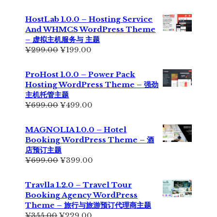
价
前
为：
价
HostLab 1.0.0 – Hosting Service
¥355.00。
格
And WHMCS WordPress Theme
为：
– 虚拟主机服务与 主题
¥229.00。
原
当
¥
299.00
¥
199.00
价
前
为：
价
ProHost 1.0.0 – Power Pack
¥299.00。
格
Hosting WordPress Theme – 强劲
为：
主机托管主题
¥199.00。
原
当
¥
699.00
¥
499.00
价
前
为：
价
MAGNOLIA 1.0.0 – Hotel
¥699.00。
格
Booking WordPress Theme – 酒
为：
店预订主题
¥499.00。
原
当
¥
699.00
¥
399.00
价
前
为：
价
Travlla 1.2.0 – Travel Tour
¥699.00。
格
Booking Agency WordPress
为：
Theme – 旅行与旅游预订代理商主题
¥399.00。
原
当
¥
355.00
¥
229.00