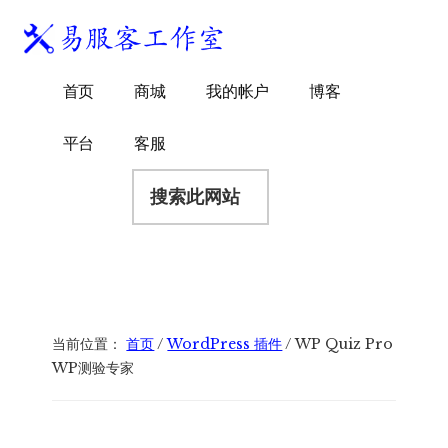
附
跳
跳
跳
过
过
转
加
前
至
到
易
菜
WordPress
往
主
页
首页
商城
我的帐户
博客
服
独
主
侧
脚
单
客
要
边
立
平台
客服
工
内
栏
站
容
搜
作
建
索
室
站
此
服
网
务
站
商
当前位置：
首页
/
WordPress 插件
/
WP Quiz Pro
WP测验专家