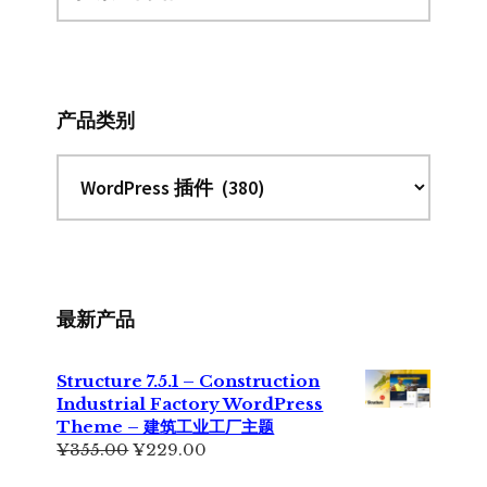
索
此
网
站
产品类别
最新产品
Structure 7.5.1 – Construction
Industrial Factory WordPress
Theme – 建筑工业工厂主题
原
当
¥
355.00
¥
229.00
价
前