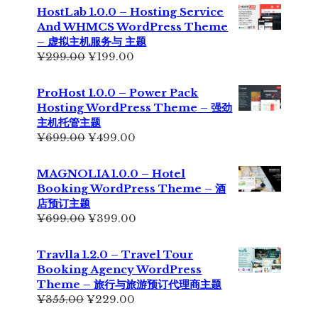
为：
价
HostLab 1.0.0 – Hosting Service
¥355.00。
格
And WHMCS WordPress Theme
为：
– 虚拟主机服务与 主题
¥229.00。
原
当
¥
299.00
¥
199.00
价
前
为：
价
ProHost 1.0.0 – Power Pack
¥299.00。
格
Hosting WordPress Theme – 强劲
为：
主机托管主题
¥199.00。
原
当
¥
699.00
¥
499.00
价
前
为：
价
MAGNOLIA 1.0.0 – Hotel
¥699.00。
格
Booking WordPress Theme – 酒
为：
店预订主题
¥499.00。
原
当
¥
699.00
¥
399.00
价
前
为：
价
Travlla 1.2.0 – Travel Tour
¥699.00。
格
Booking Agency WordPress
为：
Theme – 旅行与旅游预订代理商主题
¥399.00。
原
当
¥
355.00
¥
229.00
价
前