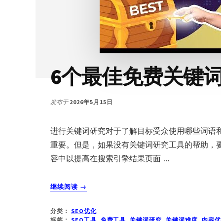
6个最佳免费关键
发布于
2026年5月15日
进行关键词研究对于了解目标受众使用哪些词语
重要。但是，如果没有关键词研究工具的帮助，
容中以提高在搜索引擎结果页面 …
关
继续阅读
→
于
6
分类：
SEO优化
个
标签：
SEO工具
,
免费工具
,
关键词研究
,
关键词难度
,
内容优