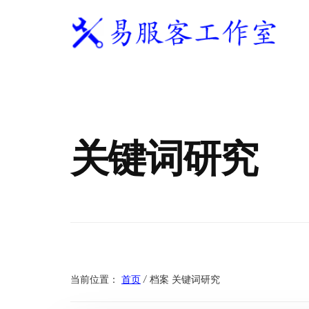
附
跳
跳
跳
过
过
转
加
前
至
到
往
主
页
易
WordPress
菜
主
侧
脚
服
独
要
边
单
客
立
内
栏
工
站
容
作
关键词研究
建
室
站
服
务
商
当前位置：
首页
/
档案 关键词研究