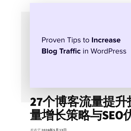
制
作
全
攻
略：
4
种
方
法
加
速
WORDPRESS
博
客
创
27个博客流量提
作
与
量增长策略与SEO
SEO
排
名
提
发布于
2026年5月13日