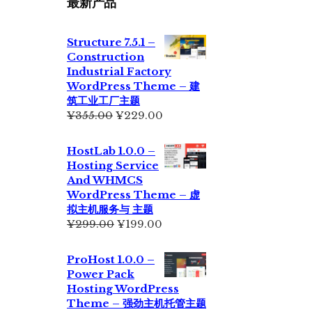
最新产品
Structure 7.5.1 –
Construction
Industrial Factory
WordPress Theme – 建
筑工业工厂主题
原
当
¥
355.00
¥
229.00
价
前
为：
价
HostLab 1.0.0 –
¥355.00。
格
Hosting Service
为：
And WHMCS
¥229.00。
WordPress Theme – 虚
拟主机服务与 主题
原
当
¥
299.00
¥
199.00
价
前
为：
价
ProHost 1.0.0 –
¥299.00。
格
Power Pack
为：
Hosting WordPress
¥199.00。
Theme – 强劲主机托管主题