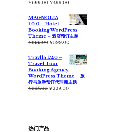
原
当
¥
699.00
¥
499.00
价
前
为：
价
MAGNOLIA
¥699.00。
格
1.0.0 – Hotel
为：
Booking WordPress
¥499.00。
Theme – 酒店预订主题
原
当
¥
699.00
¥
399.00
价
前
为：
价
Travlla 1.2.0 –
¥699.00。
格
Travel Tour
为：
Booking Agency
¥399.00。
WordPress Theme – 旅
行与旅游预订代理商主题
原
当
¥
355.00
¥
229.00
价
前
为：
价
¥355.00。
格
为：
¥229.00。
热门产品