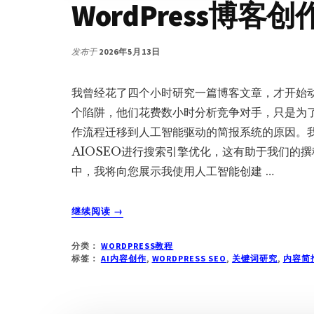
WordPress博客
发布于
2026年5月13日
我曾经花了四个小时研究一篇博客文章，才开始动笔
个陷阱，他们花费数小时分析竞争对手，只是为
作流程迁移到人工智能驱动的简报系统的原因。我
AIOSEO进行搜索引擎优化，这有助于我们的
中，我将向您展示我使用人工智能创建 …
关
继续阅读
→
于
AI
分类：
WORDPRESS教程
内
标签：
AI内容创作
,
WORDPRESS SEO
,
关键词研究
,
内容简
容
简
报