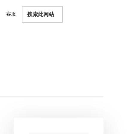
搜
客服
索
此
网
站
主