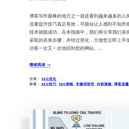
升
博客写作最棒的地方之一就是看到越来越多的人
流量提升技巧真正有效，可能会让人感到不知所
技术就能成功。在本指南中，我们将分享我们亲
采取的具体步骤，并经过简化，方便您立即上手
访客一次又一次地回到您的网站。…
关
继续阅读
→
于
27
分类：
SEO优化
个
标签：
SEO技巧
,
SEO策略
,
关键词研究
,
内容策略
,
博客流量
博
客
流
量
提
升
技