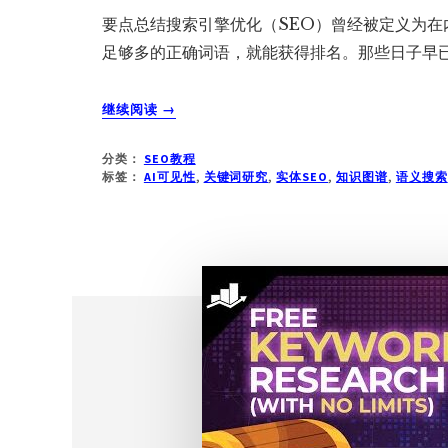
要点总结搜索引擎优化（SEO）曾经被定义为
足够多的正确词语，就能获得排名。那些日子早已一
关
继续阅读
→
于
实
分类：
SEO教程
体
标签：
AI可见性
,
关键词研究
,
实体SEO
,
知识图谱
,
语义搜索
SEO
指
南：
从
关
键
词
到
实
体
理
解