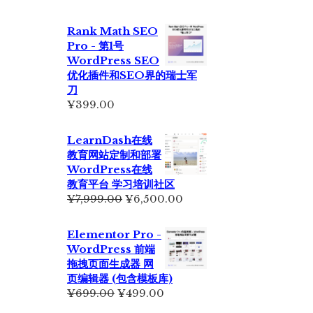
Rank Math SEO
Pro - 第1号
WordPress SEO
优化插件和SEO界的瑞士军
刀
¥
399.00
LearnDash在线
教育网站定制和部署
WordPress在线
教育平台 学习培训社区
原
当
¥
7,999.00
¥
6,500.00
价
前
为：
价
Elementor Pro -
¥7,999.00。
格
WordPress 前端
为：
拖拽页面生成器 网
¥6,500.00。
页编辑器 (包含模板库)
原
当
¥
699.00
¥
499.00
价
前