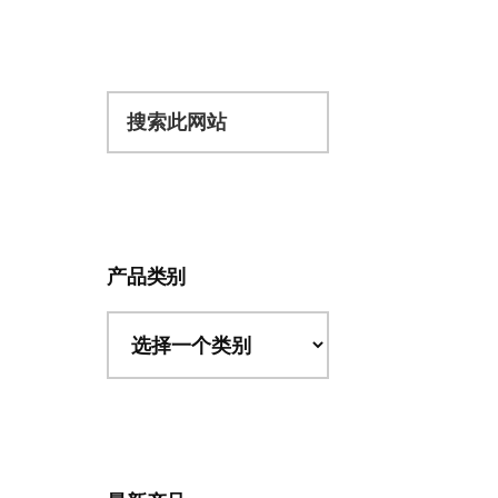
搜
索
此
网
站
产品类别