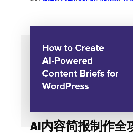
最
佳
免
费
关
键
词
研
究
工
具
AI内容简报制作全