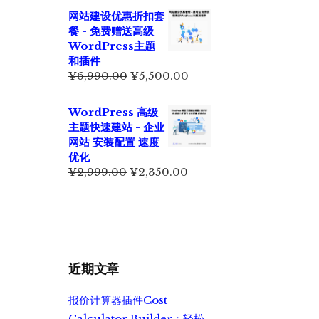
为：
价
网站建设优惠折扣套
¥699.00。
格
餐 - 免费赠送高级
为：
WordPress主题
¥499.00。
和插件
原
当
¥
6,990.00
¥
5,500.00
价
前
为：
价
WordPress 高级
¥6,990.00。
格
主题快速建站 - 企业
为：
网站 安装配置 速度
¥5,500.00。
优化
原
当
¥
2,999.00
¥
2,350.00
价
前
为：
价
¥2,999.00。
格
为：
¥2,350.00。
近期文章
报价计算器插件Cost
Calculator Builder：轻松