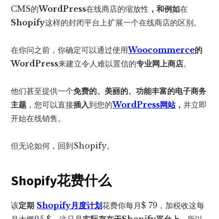
CMS的
WordPress
在线商店的缩放性
，和例如
在
Shopify
这样的封闭平台上扩展一个在线商店的区别。
在你问之前，你确定可以通过使用
Woocommerce
的
WordPress
来建立令人难以置信的
专业网上商店
。
他们甚至提供一个
免费的、美丽的、功能丰富的电子商务
主题
，您可以直接
插入
到您的
WordPress网站
，
并立即
开始在线销售。
但无论如何，回到Shopify。
Shopify花费什么
该
定期
Shopify月度计划
花费你每月$ 79，加税收这每
月大概95 $。这只是
实际存在于Shopify平台上。
所以