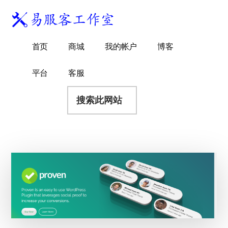
附
跳
跳
跳
过
过
转
加
前
至
到
易
菜
WordPress
往
主
页
首页
商城
我的帐户
博客
服
独
主
侧
脚
单
客
要
边
立
平台
客服
工
内
栏
站
容
搜
作
建
索
室
站
此
服
网
务
站
商