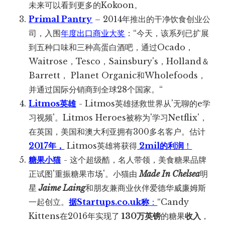
未来可以看到更多的Kokoon。
Primal Pantry
– 2014年推出的干净饮食创业公
司，入围
年度出口商业大奖
：“今天，该系列已扩展
到五种口味和三种高蛋白酒吧，通过Ocado，
Waitrose，Tesco，Sainsbury's，Holland＆
Barrett， Planet Organic和Wholefoods，
并通过国际分销商到全球28个国家。“
Litmos英雄
- Litmos英雄拯救世界从'无聊的e学
习视频'。Litmos Heroes被称为'学习Netflix'，
在英国，美国和澳大利亚拥有300多名客户。估计
2017年，
Litmos英雄将获得
2mil的利润
！
糖果小猫
- 这个超级酷，名人带领，美食糖果品牌
正试图'重振糖果市场'。小猫由
Made In Chelsea
明
星
Jaime Laing
和朋友兼商业伙伴爱德华威廉姆斯
一起创立。
据Startups.co.uk称
：
“Candy
Kittens在2016年实现了
130万英镑
的糖果
收入
，