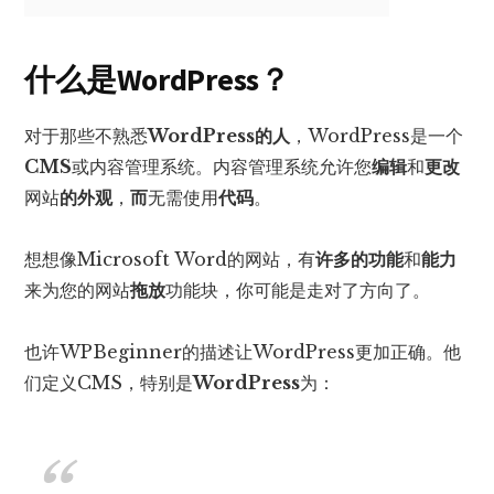
什么是WordPress？
对于那些不熟悉
WordPress的人
，WordPress是一个
CMS
或内容管理系统。内容管理系统允许您
编辑
和
更改
网站
的外观
，
而
无需使用
代码
。
想想像Microsoft Word的网站，有
许多的功能
和
能力
来为您的网站
拖放
功能块，你可能是走对了方向了。
也许WPBeginner的描述让WordPress更加正确。他
们定义CMS，特别是
WordPress
为：