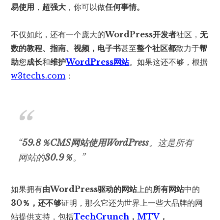
易使用
，
超强大
，你可以做
任何事情。
不仅如此，还有一个庞大的
WordPress开发者
社区，
无
数的教程、指南、视频，电子书
甚至
整个社区都
致力于
帮
助
您
成长
和
维护
WordPress网站
。如果这还不够，根据
w3techs.com
：
“
59.8％CMS网站使用WordPress
。这是所有
网站的
30.9％
。”
如果拥有
由WordPress驱动的
网站
上的
所有网站
中的
30％，还不够
证明，那么它还为世界上一些大品牌的网
站提供支持，包括
TechCrunch
，
MTV
，