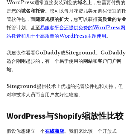
WordPress通常直接安装到您的
域名上
，您需要付费的
是您的
域名和托管
。您可以每月花费几美元购买便宜的托
管软件包，而
随着规模的扩大，
您可以获得
高质量的
专业
托管计划。甚至
易服客平台还提供免费的WordPress网
站托管和几十个高质量的WordPress主题使用
。
我建议你看看
GoDaddy
或
Siteground
。
GoDaddy
适合刚刚起步的，有一个易于使用的
网站
和
客户门户网
站
。
Siteground
提供技术上优越的托管软件包和支持，但
对非技术人员而言用户友好性较差。
WordPress与Shopify缩放性比较
假设你想建立一个
在线商店
。我们来比较一个开放式