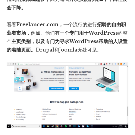
会下降。
看看
Freelancer.com
，
一个流行的进行
招聘的自由职
业者市场
，例如。他们有一个
专门用于WordPress
的整
个
主页类别，以及
专门
为寻求WordPress帮助的人
设置
的着陆
页面
。
Drupal和Joomla无处可见。