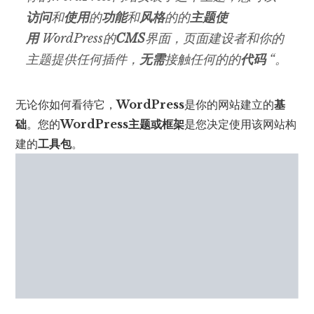
访问
和
使用
的
功能
和
风格
的的
主题
使
用
WordPress的
CMS
界面，页面建设者和你的
主题提供任何插件，
无需
接触任何的的
代码
“。
无论你如何看待它，
WordPress
是你的网站建立的
基
础
。您的
WordPress主题或框架
是您决定使用该网站构
建的
工具包
。