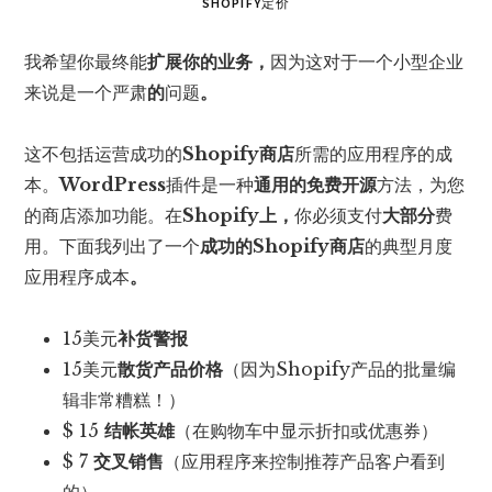
SHOPIFY定价
我希望你最终能
扩展你的业务，
因为这对于一个小型企业
来说是一个严肃
的
问题
。
这不包括运营成功的
Shopify商店
所需的应用程序的成
本。
WordPress
插件是一种
通用的免费开源
方法，为您
的商店添加功能。在
Shopify上，
你必须支付
大部分
费
用。下面我列出了一个
成功的Shopify商店
的典型月度
应用程序成本
。
15美元
补货警报
15美元
散货产品价格
（因为Shopify产品的批量编
辑非常糟糕！）
$ 15
结帐英雄
（在购物车中显示折扣或优惠券）
$ 7
交叉销售
（应用程序来控制推荐产品客户看到
的）