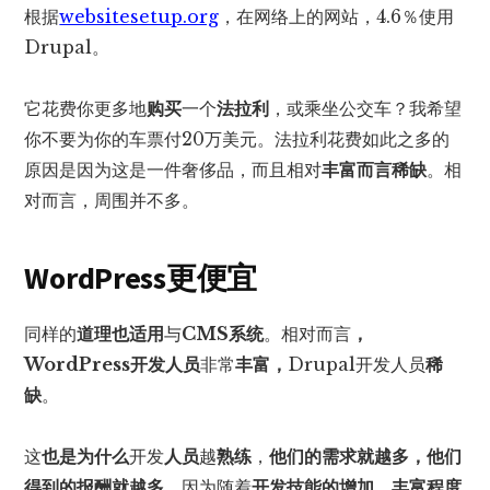
根据
websitesetup.org
，在网络上的网站，4.6％使用
Drupal。
它花费你更多地
购买
一个
法拉利
，或乘坐公交车？我希望
你不要为你的车票付20万美元。法拉利花费如此之多的
原因是因为这是一件奢侈品，而且相对
丰富而言
稀缺
。相
对而言，周围并不多。
WordPress更便宜
同样的
道理也适用
与
CMS系统
。相对而言
，
WordPress开发人员
非常
丰富，
Drupal开发人员
稀
缺
。
这
也是为什么
开发
人员
越
熟练
，
他们的需求就越多，他们
得到的报酬就越多，
因为随着
开发技能的
增加，丰富程度