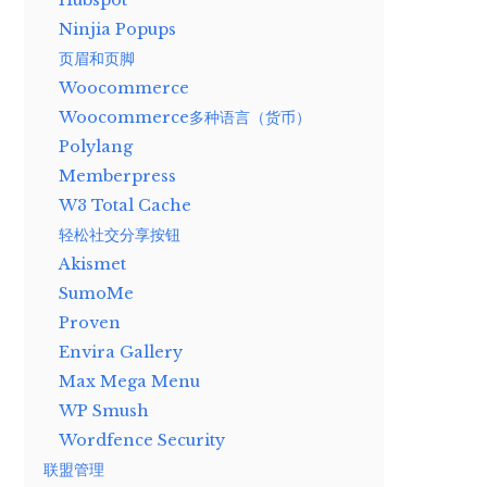
Hubspot
Ninjia Popups
页眉和页脚
Woocommerce
Woocommerce多种语言（货币）
Polylang
Memberpress
W3 Total Cache
轻松社交分享按钮
Akismet
SumoMe
Proven
Envira Gallery
Max Mega Menu
WP Smush
Wordfence Security
联盟管理