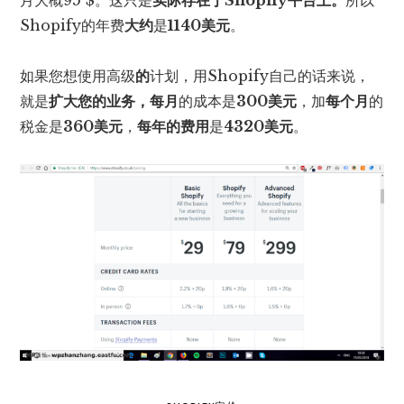
Shopify的年费
大约
是
1140美元
。
如果您想使用高级
的
计划，用Shopify自己的话来说，
就是
扩大您的业务，
每月
的成本是
300美元
，加
每个月
的
税金是
360美元
，
每年的费用
是
4320美元
。