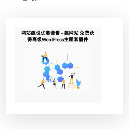
主
侧
边
栏