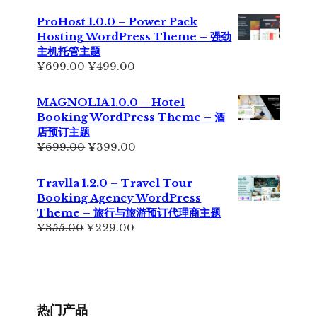
为：
价
ProHost 1.0.0 – Power Pack
¥299.00。
格
Hosting WordPress Theme – 强劲
为：
主机托管主题
¥199.00。
原
当
¥
699.00
¥
499.00
价
前
为：
价
MAGNOLIA 1.0.0 – Hotel
¥699.00。
格
Booking WordPress Theme – 酒
为：
店预订主题
¥499.00。
原
当
¥
699.00
¥
399.00
价
前
为：
价
Travlla 1.2.0 – Travel Tour
¥699.00。
格
Booking Agency WordPress
为：
Theme – 旅行与旅游预订代理商主题
¥399.00。
原
当
¥
355.00
¥
229.00
价
前
为：
价
¥355.00。
格
为：
¥229.00。
热门产品