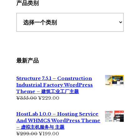
产品类别
最新产品
Structure 7.5.1 – Construction
Industrial Factory WordPress
Theme – 建筑工业工厂主题
原
当
¥
355.00
¥
229.00
价
前
为：
价
HostLab 1.0.0 – Hosting Service
¥355.00。
格
And WHMCS WordPress Theme
为：
– 虚拟主机服务与 主题
¥229.00。
原
当
¥
299.00
¥
199.00
价
前