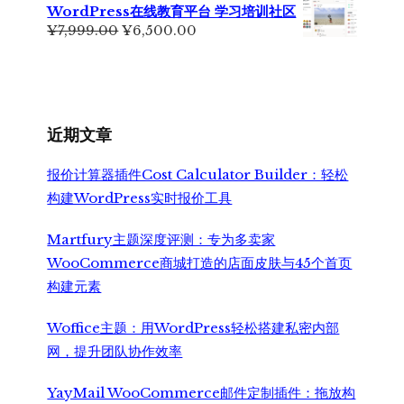
¥699.00。
格
WordPress在线教育平台 学习培训社区
为：
原
当
¥
7,999.00
¥
6,500.00
¥499.00。
价
前
为：
价
¥7,999.00。
格
为：
¥6,500.00。
近期文章
报价计算器插件Cost Calculator Builder：轻松
构建WordPress实时报价工具
Martfury主题深度评测：专为多卖家
WooCommerce商城打造的店面皮肤与45个首页
构建元素
Woffice主题：用WordPress轻松搭建私密内部
网，提升团队协作效率
YayMail WooCommerce邮件定制插件：拖放构