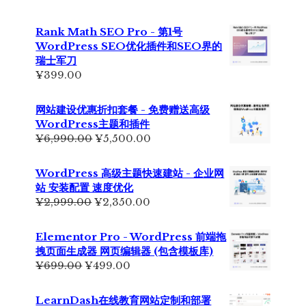
Rank Math SEO Pro - 第1号
WordPress SEO优化插件和SEO界的
瑞士军刀
¥
399.00
网站建设优惠折扣套餐 - 免费赠送高级
WordPress主题和插件
原
当
¥
6,990.00
¥
5,500.00
价
前
为：
价
WordPress 高级主题快速建站 - 企业网
¥6,990.00。
格
站 安装配置 速度优化
为：
原
当
¥
2,999.00
¥
2,350.00
¥5,500.00。
价
前
为：
价
Elementor Pro - WordPress 前端拖
¥2,999.00。
格
拽页面生成器 网页编辑器 (包含模板库)
为：
原
当
¥
699.00
¥
499.00
¥2,350.00。
价
前
为：
价
LearnDash在线教育网站定制和部署