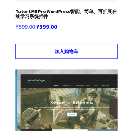
Tutor LMS Pro WordPress智能、简单、可扩展在
线学习系统插件
原
当
¥
599.00
¥
399.00
价
前
为：
价
加入购物车
¥599.00。
格
为：
¥399.00。