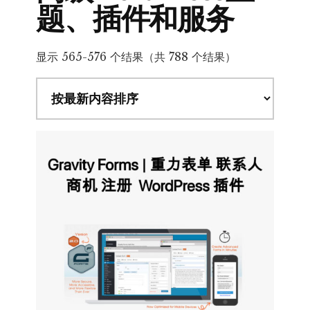
题、插件和服务
按
显示 565-576 个结果（共 788 个结果）
最
新
内
容
排
序