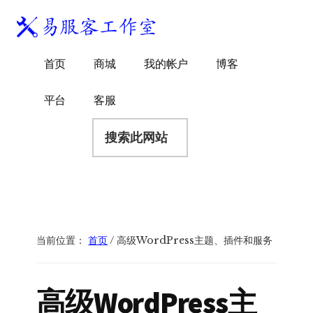
附
跳
跳
跳
过
过
转
加
前
至
到
易
菜
WordPress
往
主
页
首页
商城
我的帐户
博客
服
独
主
侧
脚
单
客
要
边
立
平台
客服
工
内
栏
站
容
搜
作
建
索
室
站
此
服
网
务
站
商
当前位置：
首页
/
高级WordPress主题、插件和服务
高级WordPress主