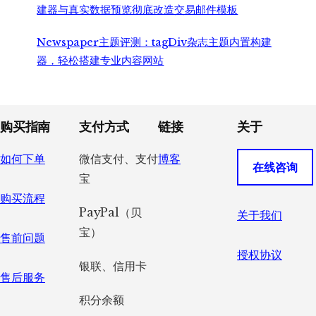
建器与真实数据预览彻底改造交易邮件模板
Newspaper主题评测：tagDiv杂志主题内置构建
器，轻松搭建专业内容网站
Footer
购买指南
支付方式
链接
关于
如何下单
微信支付、支付
博客
在线咨询
宝
购买流程
PayPal（贝
关于我们
宝）
售前问题
授权协议
银联、信用卡
售后服务
积分余额