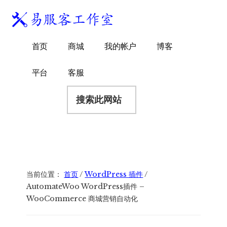
附
跳
跳
跳
过
过
转
加
前
至
到
易
菜
WordPress
往
主
页
首页
商城
我的帐户
博客
服
独
主
侧
脚
单
客
要
边
立
平台
客服
工
内
栏
站
容
搜
作
建
索
室
站
此
服
网
务
站
商
当前位置：
首页
/
WordPress 插件
/
AutomateWoo WordPress插件 –
WooCommerce 商城营销自动化