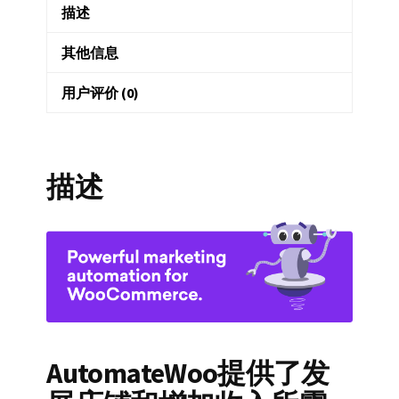
描述
城
营
其他信息
销
自
用户评价 (0)
动
化
数
描述
量
AutomateWoo提供了发